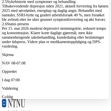
2.5
Sykehistorie med symptomer og behandling
Tilbakevendende depresjon siden 2021, aktuell forverring fra høsten
2025 med søvnløshet, energitap og daglig angst. Behandlet med
samtaler, SSRI-bytte og gradert arbeidsforsøk 40 %, men forsøket
ble avbrutt etter tre uker grunnet symptomforverring og økt fravær.
2.6
Status presens
Per 15. mai 2026 moderat depressivt stemningsleie, redusert tempo
og konsentrasjon. Klarer korte daglige gjøremål, men ikke
sammenhengende saksbehandling, kundedialog eller beslutninger
under tidspress. Videre plan er medikamentoppfølging og DPS-
vurdering.
Skjema
NAV 08-07.08
Opprettet
I dag 07:00
Validering
Gyldig