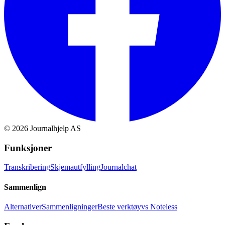
©
2026
Journalhjelp AS
Funksjoner
Transkribering
Skjemautfylling
Journalchat
Sammenlign
Alternativer
Sammenligninger
Beste verktøy
vs Noteless