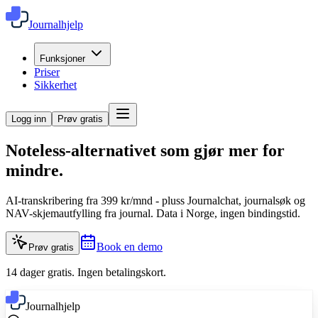
Journalhjelp
Funksjoner
Priser
Sikkerhet
Logg inn
Prøv gratis
Noteless-alternativet som gjør mer
for
mindre.
AI-transkribering fra 399 kr/mnd - pluss Journalchat, journalsøk og
NAV-skjemautfylling fra journal. Data i Norge, ingen bindingstid.
Book en demo
Prøv gratis
14 dager gratis. Ingen betalingskort.
Journalhjelp