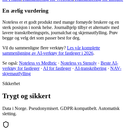
En ærlig vurdering
Noteless er et godt produkt med mange fornøyde brukere og en
sterk posisjon i norsk helse. Journalhjelp tilbyr et alternativ med
lavere transkriberingspris, journalchat og skjemautfylling. Prøv
begge og velg det som passer best for deg.
Vil du sammenligne flere verktøy?
Les vår komplette
sammenligning av AI-verktøy for fastleger i 2026
.
Se også:
Noteless vs Medbric
·
Noteless vs Stenoly
·
Beste AI-
verktøy for fastleger
·
AI for fastleger
·
AI-transkribering
·
NAV-
skjemautfylling
Sikkerhet
Trygt og sikkert
Data i Norge. Pseudonymisert. GDPR-kompatibelt. Automatisk
sletting.