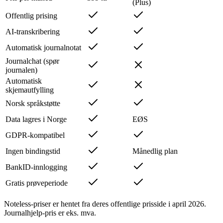
(Plus)
Offentlig prising
AI-transkribering
Automatisk journalnotat
Journalchat (spør
journalen)
Automatisk
skjemautfylling
Norsk språkstøtte
Data lagres i Norge
EØS
GDPR-kompatibel
Ingen bindingstid
Månedlig plan
BankID-innlogging
Gratis prøveperiode
Noteless-priser er hentet fra deres offentlige prisside i april 2026.
Journalhjelp-pris er eks. mva.