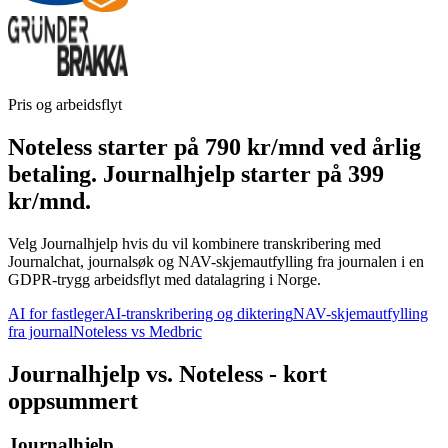
Pris og arbeidsflyt
Noteless starter på 790 kr/mnd ved årlig
betaling. Journalhjelp starter på 399
kr/mnd.
Velg Journalhjelp hvis du vil kombinere transkribering med
Journalchat, journalsøk og NAV-skjemautfylling fra journalen i en
GDPR-trygg arbeidsflyt med datalagring i Norge.
AI for fastleger
AI-transkribering og diktering
NAV-skjemautfylling
fra journal
Noteless vs Medbric
Journalhjelp vs. Noteless - kort
oppsummert
Journalhjelp