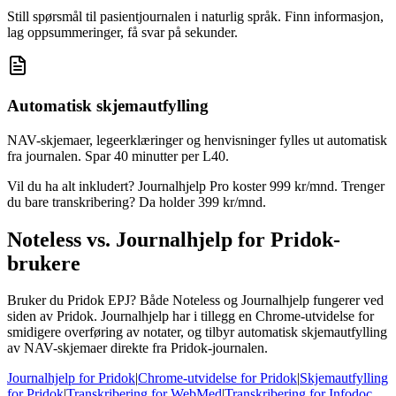
Still spørsmål til pasientjournalen i naturlig språk. Finn informasjon,
lag oppsummeringer, få svar på sekunder.
Automatisk skjemautfylling
NAV-skjemaer, legeerklæringer og henvisninger fylles ut automatisk
fra journalen. Spar 40 minutter per L40.
Vil du ha alt inkludert? Journalhjelp Pro koster 999 kr/mnd. Trenger
du bare transkribering? Da holder 399 kr/mnd.
Noteless vs. Journalhjelp for Pridok-
brukere
Bruker du Pridok EPJ? Både Noteless og Journalhjelp fungerer ved
siden av Pridok. Journalhjelp har i tillegg en Chrome-utvidelse for
smidigere overføring av notater, og tilbyr automatisk skjemautfylling
av NAV-skjemaer direkte fra Pridok-journalen.
Journalhjelp for Pridok
|
Chrome-utvidelse for Pridok
|
Skjemautfylling
for Pridok
|
Transkribering for WebMed
|
Transkribering for Infodoc