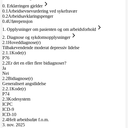
0. Erklæringen gjelder
0.1
Arbeidsevnevurdering ved sykefravær
0.2
Arbeidsavklaringspenger
0.4
Uførepensjon
1. Opplysninger om pasienten og om arbeidsforhold
2. Diagnose og sykdomsopplysninger
2.1
Hoveddiagnose(r)
Tilbakevendende moderat depressiv lidelse
2.1.1
Kode(r)
P76
2.2
Er det en eller flere bidiagnoser?
Ja
Nei
2.2
Bidiagnose(r)
Generalisert angstlidelse
2.2.1
Kode(r)
P74
2.3
Kodesystem
ICPC
ICD-9
ICD-10
2.4
Helt arbeidsufør f.o.m.
3. nov. 2025