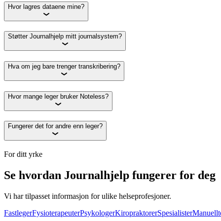
Hvor lagres dataene mine?
Støtter Journalhjelp mitt journalsystem?
Hva om jeg bare trenger transkribering?
Hvor mange leger bruker Noteless?
Fungerer det for andre enn leger?
For ditt yrke
Se hvordan Journalhjelp fungerer for deg
Vi har tilpasset informasjon for ulike helseprofesjoner.
Fastleger
Fysioterapeuter
Psykologer
Kiropraktorer
Spesialister
Manuellt