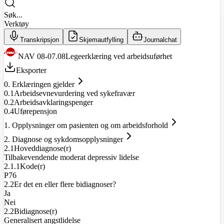
Søk...
Verktøy
Transkripsjon
Skjemautfylling
Journalchat
NAV 08-07.08
Legeerklæring ved arbeidsuførhet
Eksporter
0. Erklæringen gjelder
0.1
Arbeidsevnevurdering ved sykefravær
0.2
Arbeidsavklaringspenger
0.4
Uførepensjon
1. Opplysninger om pasienten og om arbeidsforhold
2. Diagnose og sykdomsopplysninger
2.1
Hoveddiagnose(r)
Tilbakevendende moderat depressiv lidelse
2.1.1
Kode(r)
P76
2.2
Er det en eller flere bidiagnoser?
Ja
Nei
2.2
Bidiagnose(r)
Generalisert angstlidelse