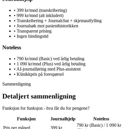
• 399 kr/mnd (transkribering)
• 999 kr/mnd (alt inkludert)
• Transkribering + Journalchat + skjemautfylling
• Journalsøk mot pasienthistorikken
• Transparent prising
• Ingen bindingstid
Noteless
• 790 kr/mnd (Basic) ved årlig betaling
• 1 090 kr/mnd (Plus) ved årlig betaling
• AI-journalføring med Plus-assistent
• Klinikkpris på forespørsel
Sammenligning
Detaljert sammenligning
Funksjon for funksjon - hva får du for pengene?
Funksjon
Journalhjelp
Noteless
790 kr (Basic) / 1 090 kr
Pris per måned
399 kr