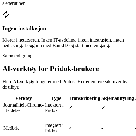
sletterutinen.
Ingen installasjon
Kjører i nettleseren. Ingen IT-avdeling, ingen integrasjon, ingen
nedlasting. Logg inn med BankID og start med en gang.
Sammenligning
AI-verktøy for Pridok-brukere
Flere AI-verktøy fungerer med Pridok. Her er en oversikt over hva
de tilbyr.
Verktøy
Type
Transkribering
Skjemautfylling
Journalhjelp
Chrome-
Integrert i
✓
✓
utvidelse
Pridok
Integrert i
Medbric
✓
-
Pridok