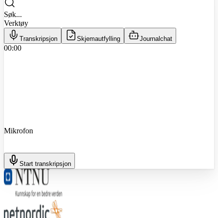
Søk...
Verktøy
Transkripsjon
Skjemautfylling
Journalchat
00:00
Mikrofon
Start transkripsjon