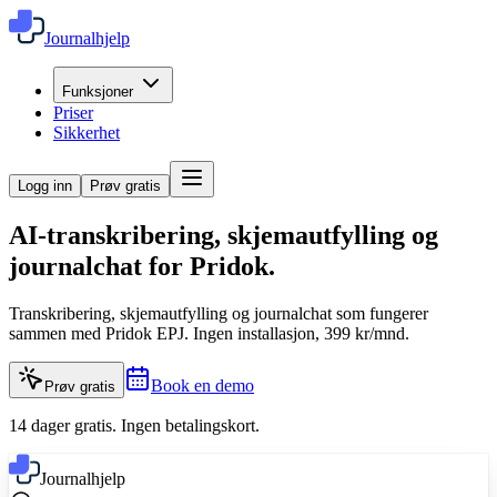
Journalhjelp
Funksjoner
Priser
Sikkerhet
Logg inn
Prøv gratis
AI-transkribering, skjemautfylling og
journalchat for
Pridok
.
Transkribering, skjemautfylling og journalchat som fungerer
sammen med Pridok EPJ. Ingen installasjon, 399 kr/mnd.
Book en demo
Prøv gratis
14 dager gratis. Ingen betalingskort.
Journalhjelp