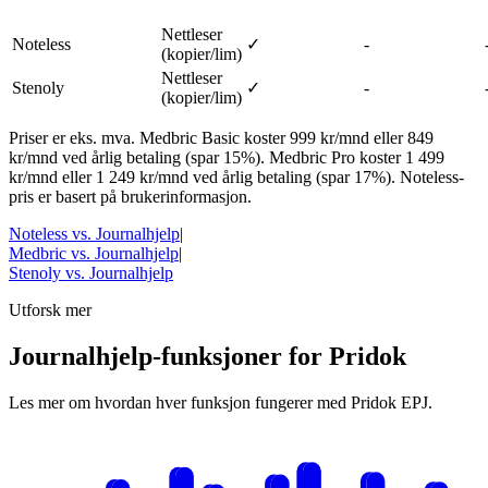
Nettleser
Noteless
✓
-
(kopier/lim)
Nettleser
Stenoly
✓
-
(kopier/lim)
Priser er eks. mva. Medbric Basic koster 999 kr/mnd eller 849
kr/mnd ved årlig betaling (spar 15%). Medbric Pro koster 1 499
kr/mnd eller 1 249 kr/mnd ved årlig betaling (spar 17%). Noteless-
pris er basert på brukerinformasjon.
Noteless vs. Journalhjelp
|
Medbric vs. Journalhjelp
|
Stenoly vs. Journalhjelp
Utforsk mer
Journalhjelp-funksjoner for Pridok
Les mer om hvordan hver funksjon fungerer med Pridok EPJ.