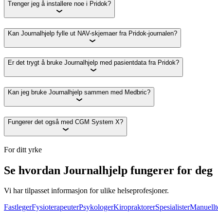
Trenger jeg å installere noe i Pridok?
Kan Journalhjelp fylle ut NAV-skjemaer fra Pridok-journalen?
Er det trygt å bruke Journalhjelp med pasientdata fra Pridok?
Kan jeg bruke Journalhjelp sammen med Medbric?
Fungerer det også med CGM System X?
For ditt yrke
Se hvordan Journalhjelp fungerer for deg
Vi har tilpasset informasjon for ulike helseprofesjoner.
Fastleger
Fysioterapeuter
Psykologer
Kiropraktorer
Spesialister
Manuellt