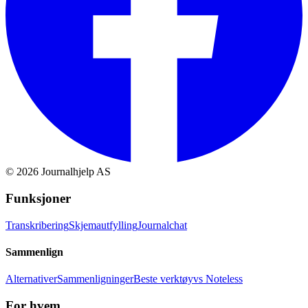
©
2026
Journalhjelp AS
Funksjoner
Transkribering
Skjemautfylling
Journalchat
Sammenlign
Alternativer
Sammenligninger
Beste verktøy
vs Noteless
For hvem