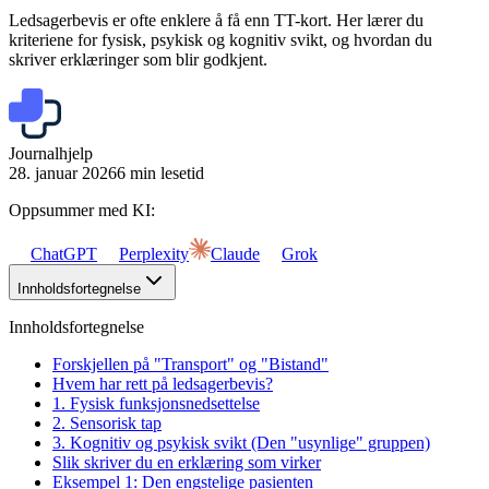
Ledsagerbevis er ofte enklere å få enn TT-kort. Her lærer du
kriteriene for fysisk, psykisk og kognitiv svikt, og hvordan du
skriver erklæringer som blir godkjent.
Journalhjelp
28. januar 2026
6 min lesetid
Oppsummer med KI:
ChatGPT
Perplexity
Claude
Grok
Innholdsfortegnelse
Innholdsfortegnelse
Forskjellen på "Transport" og "Bistand"
Hvem har rett på ledsagerbevis?
1. Fysisk funksjonsnedsettelse
2. Sensorisk tap
3. Kognitiv og psykisk svikt (Den "usynlige" gruppen)
Slik skriver du en erklæring som virker
Eksempel 1: Den engstelige pasienten