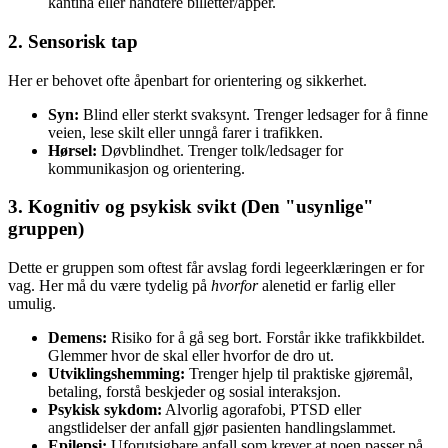
kantina eller håndtere billetter/apper.
2. Sensorisk tap
Her er behovet ofte åpenbart for orientering og sikkerhet.
Syn:
Blind eller sterkt svaksynt. Trenger ledsager for å finne
veien, lese skilt eller unngå farer i trafikken.
Hørsel:
Døvblindhet. Trenger tolk/ledsager for
kommunikasjon og orientering.
3. Kognitiv og psykisk svikt (Den "usynlige"
gruppen)
Dette er gruppen som oftest får avslag fordi legeerklæringen er for
vag. Her må du være tydelig på
hvorfor
alenetid er farlig eller
umulig.
Demens:
Risiko for å gå seg bort. Forstår ikke trafikkbildet.
Glemmer hvor de skal eller hvorfor de dro ut.
Utviklingshemming:
Trenger hjelp til praktiske gjøremål,
betaling, forstå beskjeder og sosial interaksjon.
Psykisk sykdom:
Alvorlig agorafobi, PTSD eller
angstlidelser der anfall gjør pasienten handlingslammet.
Epilepsi:
Uforutsigbare anfall som krever at noen passer på