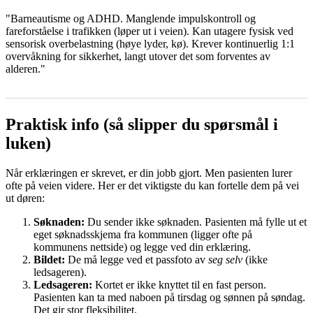
"Barneautisme og ADHD. Manglende impulskontroll og
fareforståelse i trafikken (løper ut i veien). Kan utagere fysisk ved
sensorisk overbelastning (høye lyder, kø). Krever kontinuerlig 1:1
overvåkning for sikkerhet, langt utover det som forventes av
alderen."
Praktisk info (så slipper du spørsmål i
luken)
Når erklæringen er skrevet, er din jobb gjort. Men pasienten lurer
ofte på veien videre. Her er det viktigste du kan fortelle dem på vei
ut døren:
Søknaden:
Du sender ikke søknaden. Pasienten må fylle ut et
eget søknadsskjema fra kommunen (ligger ofte på
kommunens nettside) og legge ved din erklæring.
Bildet:
De må legge ved et passfoto av
seg selv
(ikke
ledsageren).
Ledsageren:
Kortet er ikke knyttet til en fast person.
Pasienten kan ta med naboen på tirsdag og sønnen på søndag.
Det gir stor fleksibilitet.