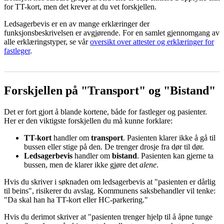
for TT-kort, men det krever at du vet forskjellen.
Ledsagerbevis er en av mange erklæringer der
funksjonsbeskrivelsen er avgjørende. For en samlet gjennomgang av
alle erklæringstyper, se vår
oversikt over attester og erklæringer for
fastleger
.
Forskjellen på "Transport" og "Bistand"
Det er fort gjort å blande kortene, både for fastleger og pasienter.
Her er den viktigste forskjellen du må kunne forklare:
TT-kort
handler om
transport
. Pasienten klarer ikke å gå til
bussen eller stige på den. De trenger drosje fra dør til dør.
Ledsagerbevis
handler om
bistand
. Pasienten kan gjerne ta
bussen, men de klarer ikke gjøre det
alene
.
Hvis du skriver i søknaden om ledsagerbevis at "pasienten er dårlig
til beins", risikerer du avslag. Kommunens saksbehandler vil tenke:
"Da skal han ha TT-kort eller HC-parkering."
Hvis du derimot skriver at "pasienten trenger hjelp til å åpne tunge