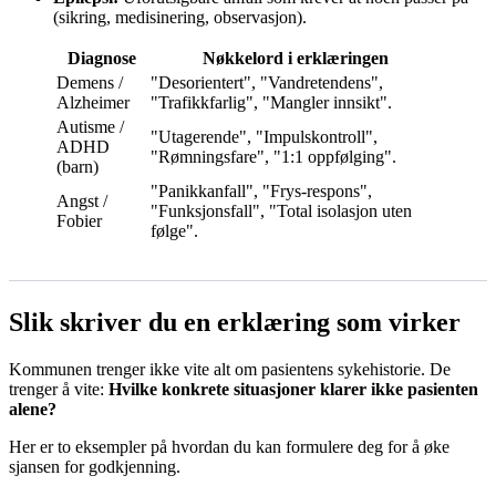
(sikring, medisinering, observasjon).
Diagnose
Nøkkelord i erklæringen
Demens /
"Desorientert", "Vandretendens",
Alzheimer
"Trafikkfarlig", "Mangler innsikt".
Autisme /
"Utagerende", "Impulskontroll",
ADHD
"Rømningsfare", "1:1 oppfølging".
(barn)
"Panikkanfall", "Frys-respons",
Angst /
"Funksjonsfall", "Total isolasjon uten
Fobier
følge".
Slik skriver du en erklæring som virker
Kommunen trenger ikke vite alt om pasientens sykehistorie. De
trenger å vite:
Hvilke konkrete situasjoner klarer ikke pasienten
alene?
Her er to eksempler på hvordan du kan formulere deg for å øke
sjansen for godkjenning.