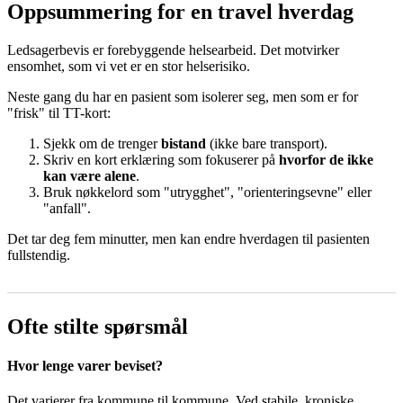
Oppsummering for en travel hverdag
Ledsagerbevis er forebyggende helsearbeid. Det motvirker
ensomhet, som vi vet er en stor helserisiko.
Neste gang du har en pasient som isolerer seg, men som er for
"frisk" til TT-kort:
Sjekk om de trenger
bistand
(ikke bare transport).
Skriv en kort erklæring som fokuserer på
hvorfor de ikke
kan være alene
.
Bruk nøkkelord som "utrygghet", "orienteringsevne" eller
"anfall".
Det tar deg fem minutter, men kan endre hverdagen til pasienten
fullstendig.
Ofte stilte spørsmål
Hvor lenge varer beviset?
Det varierer fra kommune til kommune. Ved stabile, kroniske