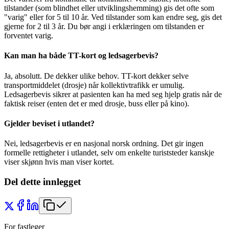
tilstander (som blindhet eller utviklingshemming) gis det ofte som
"varig" eller for 5 til 10 år. Ved tilstander som kan endre seg, gis det
gjerne for 2 til 3 år. Du bør angi i erklæringen om tilstanden er
forventet varig.
Kan man ha både TT-kort og ledsagerbevis?
Ja, absolutt. De dekker ulike behov. TT-kort dekker selve
transportmiddelet (drosje) når kollektivtrafikk er umulig.
Ledsagerbevis sikrer at pasienten kan ha med seg hjelp gratis når de
faktisk reiser (enten det er med drosje, buss eller på kino).
Gjelder beviset i utlandet?
Nei, ledsagerbevis er en nasjonal norsk ordning. Det gir ingen
formelle rettigheter i utlandet, selv om enkelte turiststeder kanskje
viser skjønn hvis man viser kortet.
Del dette innlegget
For fastleger