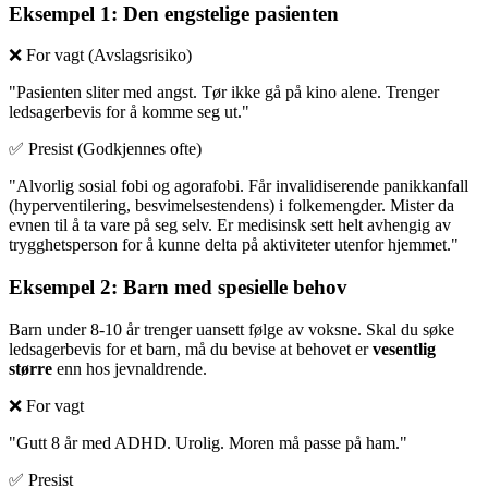
Eksempel 1: Den engstelige pasienten
❌ For vagt (Avslagsrisiko)
"Pasienten sliter med angst. Tør ikke gå på kino alene. Trenger
ledsagerbevis for å komme seg ut."
✅ Presist (Godkjennes ofte)
"Alvorlig sosial fobi og agorafobi. Får invalidiserende panikkanfall
(hyperventilering, besvimelsestendens) i folkemengder. Mister da
evnen til å ta vare på seg selv. Er medisinsk sett helt avhengig av
trygghetsperson for å kunne delta på aktiviteter utenfor hjemmet."
Eksempel 2: Barn med spesielle behov
Barn under 8-10 år trenger uansett følge av voksne. Skal du søke
ledsagerbevis for et barn, må du bevise at behovet er
vesentlig
større
enn hos jevnaldrende.
❌ For vagt
"Gutt 8 år med ADHD. Urolig. Moren må passe på ham."
✅ Presist