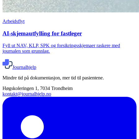
Arbeidsflyt
AI-skjemautfylling for fastleger
Fyll ut NAV, KLP, SPK og forsikringsskjemaer raskere med
journalen som grunnlag.
Journalhjelp
Mindre tid på dokumentasjon, mer tid til pasientene.
Høgskoleringen 1, 7034 Trondheim
kontakt@journalhjelp.no