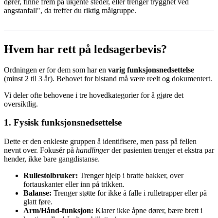
dører, finne frem på ukjente steder, eller trenger trygghet ved
angstanfall", da treffer du riktig målgruppe.
Hvem har rett på ledsagerbevis?
Ordningen er for dem som har en
varig funksjonsnedsettelse
(minst 2 til 3 år). Behovet for bistand må være reelt og dokumentert.
Vi deler ofte behovene i tre hovedkategorier for å gjøre det
oversiktlig.
1. Fysisk funksjonsnedsettelse
Dette er den enkleste gruppen å identifisere, men pass på fellen
nevnt over. Fokusér på
handlinger
der pasienten trenger et ekstra par
hender, ikke bare gangdistanse.
Rullestolbruker:
Trenger hjelp i bratte bakker, over
fortauskanter eller inn på trikken.
Balanse:
Trenger støtte for ikke å falle i rulletrapper eller på
glatt føre.
Arm/Hånd-funksjon:
Klarer ikke åpne dører, bære brett i