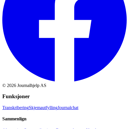
©
2026
Journalhjelp AS
Funksjoner
Transkribering
Skjemautfylling
Journalchat
Sammenlign