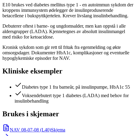
E10 brukes ved diabetes mellitus type 1 - en autoimmun sykdom der
kroppens immunsystem ødelegger de insulinproduserende
betacellene i bukspyttkjertelen. Krever livslang insulinbehandling.
Debuterer oftest i barne- og ungdomsalder, men kan oppstå i alle
aldersgrupper (LADA). Kjennetegnes av absolutt insulinmangel
med risiko for ketoacidose.
Kronisk sykdom som gir rett til fritak fra egenmelding og økte
omsorgsdager. Dokumenter HbA1c, komplikasjoner og eventuelle
hypoglykemiske episoder for NAV.
Kliniske eksempler
Diabetes type 1 fra barneår, på insulinpumpe, HbA1c 55
Voksendebutert type 1 diabetes (LADA) med behov for
insulinbehandling
Brukes i skjemaer
NAV 08-07-08 (L40)
Skjema