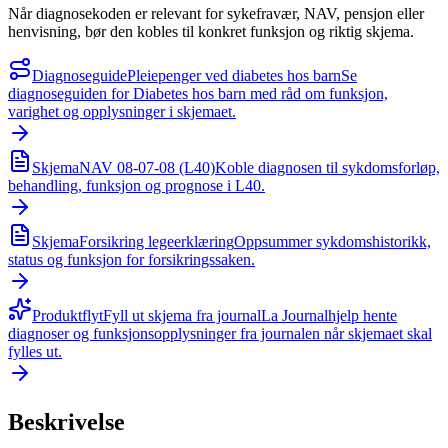
Når diagnosekoden er relevant for sykefravær, NAV, pensjon eller
henvisning, bør den kobles til konkret funksjon og riktig skjema.
Diagnoseguide
Pleiepenger ved diabetes hos barn
Se
diagnoseguiden for Diabetes hos barn med råd om funksjon,
varighet og opplysninger i skjemaet.
Skjema
NAV 08-07-08 (L40)
Koble diagnosen til sykdomsforløp,
behandling, funksjon og prognose i L40.
Skjema
Forsikring legeerklæring
Oppsummer sykdomshistorikk,
status og funksjon for forsikringssaken.
Produktflyt
Fyll ut skjema fra journal
La Journalhjelp hente
diagnoser og funksjonsopplysninger fra journalen når skjemaet skal
fylles ut.
Beskrivelse