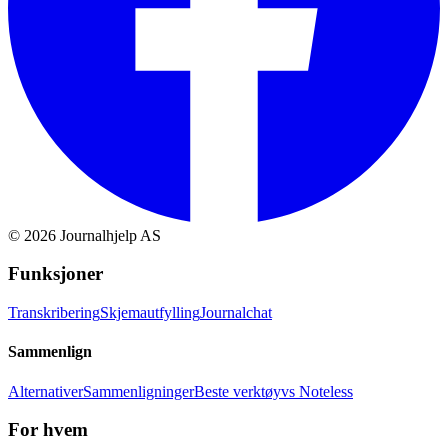
©
2026
Journalhjelp AS
Funksjoner
Transkribering
Skjemautfylling
Journalchat
Sammenlign
Alternativer
Sammenligninger
Beste verktøy
vs Noteless
For hvem