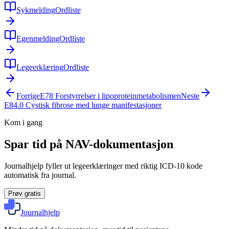
Sykmelding
Ordliste
Egenmelding
Ordliste
Legeerklæring
Ordliste
Forrige
E78
Forstyrrelser i lipoproteinmetabolismen
Neste
E84.0
Cystisk fibrose med lunge manifestasjoner
Kom i gang
Spar tid på NAV-dokumentasjon
Journalhjelp fyller ut legeerklæringer med riktig ICD-10 kode
automatisk fra journal.
Prøv gratis
Journalhjelp