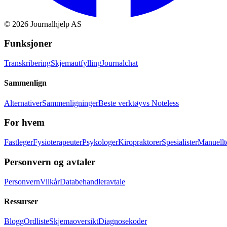
©
2026
Journalhjelp AS
Funksjoner
Transkribering
Skjemautfylling
Journalchat
Sammenlign
Alternativer
Sammenligninger
Beste verktøy
vs Noteless
For hvem
Fastleger
Fysioterapeuter
Psykologer
Kiropraktorer
Spesialister
Manuellt
Personvern og avtaler
Personvern
Vilkår
Databehandleravtale
Ressurser
Blogg
Ordliste
Skjemaoversikt
Diagnosekoder