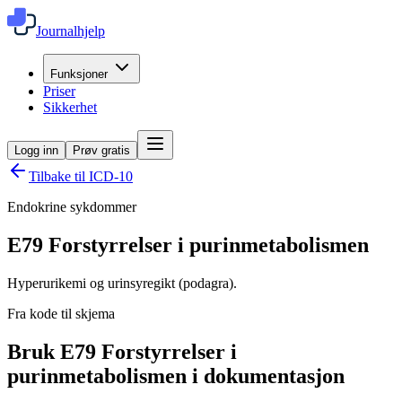
Journalhjelp
Funksjoner
Priser
Sikkerhet
Logg inn
Prøv gratis
Tilbake til ICD-10
Endokrine sykdommer
E79
Forstyrrelser i purinmetabolismen
Hyperurikemi og urinsyregikt (podagra).
Fra kode til skjema
Bruk E79 Forstyrrelser i
purinmetabolismen i dokumentasjon