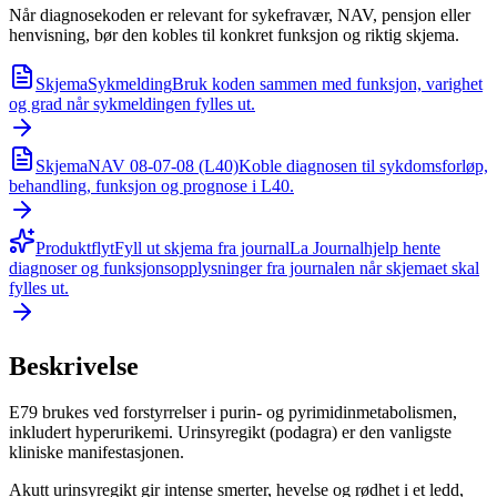
Når diagnosekoden er relevant for sykefravær, NAV, pensjon eller
henvisning, bør den kobles til konkret funksjon og riktig skjema.
Skjema
Sykmelding
Bruk koden sammen med funksjon, varighet
og grad når sykmeldingen fylles ut.
Skjema
NAV 08-07-08 (L40)
Koble diagnosen til sykdomsforløp,
behandling, funksjon og prognose i L40.
Produktflyt
Fyll ut skjema fra journal
La Journalhjelp hente
diagnoser og funksjonsopplysninger fra journalen når skjemaet skal
fylles ut.
Beskrivelse
E79 brukes ved forstyrrelser i purin- og pyrimidinmetabolismen,
inkludert hyperurikemi. Urinsyregikt (podagra) er den vanligste
kliniske manifestasjonen.
Akutt urinsyregikt gir intense smerter, hevelse og rødhet i et ledd,