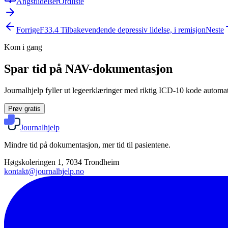
Angstlidelser
Ordliste
Forrige
F33.4
Tilbakevendende depressiv lidelse, i remisjon
Neste
Kom i gang
Spar tid på NAV-dokumentasjon
Journalhjelp fyller ut legeerklæringer med riktig ICD-10 kode automati
Prøv gratis
Journalhjelp
Mindre tid på dokumentasjon, mer tid til pasientene.
Høgskoleringen 1, 7034 Trondheim
kontakt@journalhjelp.no