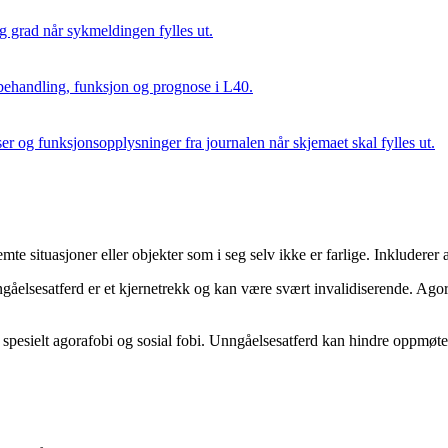
grad når sykmeldingen fylles ut.
behandling, funksjon og prognose i L40.
er og funksjonsopplysninger fra journalen når skjemaet skal fylles ut.
te situasjoner eller objekter som i seg selv ikke er farlige. Inkluderer a
ngåelsesatferd er et kjernetrekk og kan være svært invalidiserende. Agora
 spesielt agorafobi og sosial fobi. Unngåelsesatferd kan hindre oppmøt