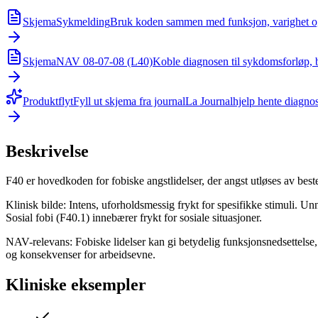
Skjema
Sykmelding
Bruk koden sammen med funksjon, varighet og 
Skjema
NAV 08-07-08 (L40)
Koble diagnosen til sykdomsforløp, 
Produktflyt
Fyll ut skjema fra journal
La Journalhjelp hente diagnos
Beskrivelse
F40 er hovedkoden for fobiske angstlidelser, der angst utløses av bestem
Klinisk bilde: Intens, uforholdsmessig frykt for spesifikke stimuli. Un
Sosial fobi (F40.1) innebærer frykt for sosiale situasjoner.
NAV-relevans: Fobiske lidelser kan gi betydelig funksjonsnedsettelse,
og konsekvenser for arbeidsevne.
Kliniske eksempler