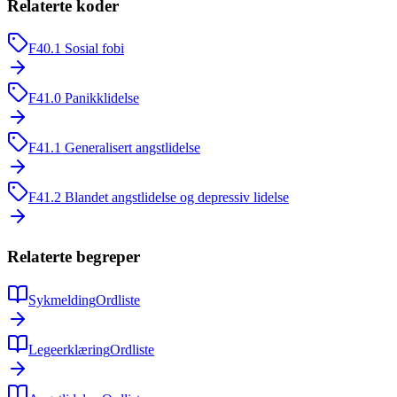
Relaterte koder
F40.1
Sosial fobi
F41.0
Panikklidelse
F41.1
Generalisert angstlidelse
F41.2
Blandet angstlidelse og depressiv lidelse
Relaterte begreper
Sykmelding
Ordliste
Legeerklæring
Ordliste