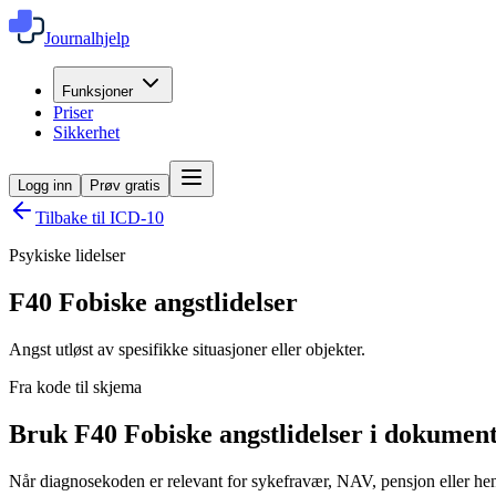
Journalhjelp
Funksjoner
Priser
Sikkerhet
Logg inn
Prøv gratis
Tilbake til ICD-10
Psykiske lidelser
F40
Fobiske angstlidelser
Angst utløst av spesifikke situasjoner eller objekter.
Fra kode til skjema
Bruk F40 Fobiske angstlidelser i dokumen
Når diagnosekoden er relevant for sykefravær, NAV, pensjon eller henv