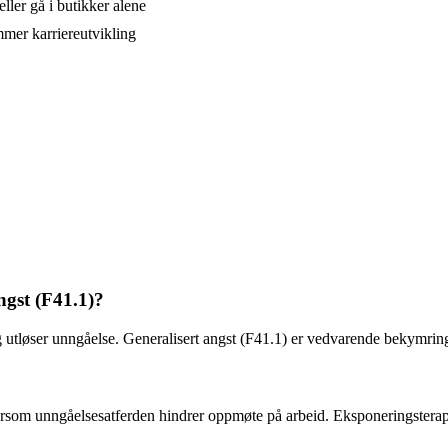
ller gå i butikker alene
mmer karriereutvikling
ngst (F41.1)?
 og utløser unngåelse. Generalisert angst (F41.1) er vedvarende bekymrin
dersom unngåelsesatferden hindrer oppmøte på arbeid. Eksponeringsterapi