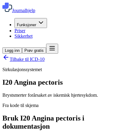
Journalhjelp
Funksjoner
Priser
Sikkerhet
Logg inn
Prøv gratis
Tilbake til ICD-10
Sirkulasjonssystemet
I20
Angina pectoris
Brystsmerter forårsaket av iskemisk hjertesykdom.
Fra kode til skjema
Bruk I20 Angina pectoris i
dokumentasjon