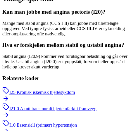
Kan man jobbe med angina pectoris (I20)?
Mange med stabil angina (CCS I-II) kan jobbe med tilrettelagte
oppgaver. Ved tyngre fysisk arbeid eller CCS III-IV er sykmelding
eller omplassering ofte nødvendig.
Hva er forskjellen mellom stabil og ustabil angina?
Stabil angina (I20.9) kommer ved forutsigbar belastning og går over
i hvile. Ustabil angina (I20.0) er nyoppstått, forverret eller oppstår i
hvile og krever akutt vurdering.
Relaterte koder
I25
Kronisk iskemisk hjertesykdom
I21.0
Akutt transmuralt hjerteinfarkt i framvegg
I10
Essensiell (primær) hypertensjon