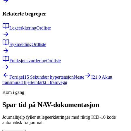
Relaterte begreper
Legeerklæring
Ordliste
Sykmelding
Ordliste
Funksjonsvurdering
Ordliste
Forrige
I15
Sekundær hypertensjon
Neste
I21.0
Akutt
transmuralt hjerteinfarkt i framvegg
Kom i gang
Spar tid på NAV-dokumentasjon
Journalhjelp fyller ut legeerklæringer med riktig ICD-10 kode
automatisk fra journal.