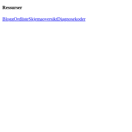
Ressurser
Blogg
Ordliste
Skjemaoversikt
Diagnosekoder