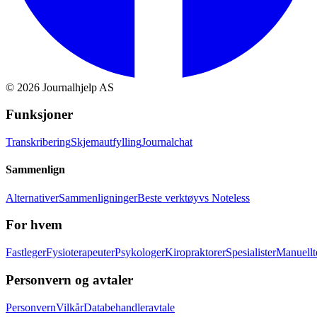
©
2026
Journalhjelp AS
Funksjoner
Transkribering
Skjemautfylling
Journalchat
Sammenlign
Alternativer
Sammenligninger
Beste verktøy
vs Noteless
For hvem
Fastleger
Fysioterapeuter
Psykologer
Kiropraktorer
Spesialister
Manuellt
Personvern og avtaler
Personvern
Vilkår
Databehandleravtale