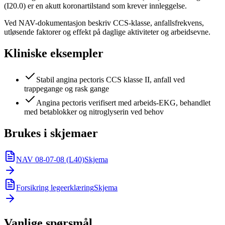
(I20.0) er en akutt koronartilstand som krever innleggelse.
Ved NAV-dokumentasjon beskriv CCS-klasse, anfallsfrekvens,
utløsende faktorer og effekt på daglige aktiviteter og arbeidsevne.
Kliniske eksempler
Stabil angina pectoris CCS klasse II, anfall ved
trappegange og rask gange
Angina pectoris verifisert med arbeids-EKG, behandlet
med betablokker og nitroglyserin ved behov
Brukes i skjemaer
NAV 08-07-08 (L40)
Skjema
Forsikring legeerklæring
Skjema
Vanlige spørsmål