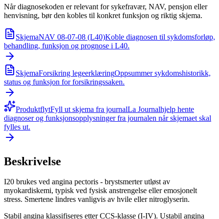
Når diagnosekoden er relevant for sykefravær, NAV, pensjon eller
henvisning, bør den kobles til konkret funksjon og riktig skjema.
Skjema
NAV 08-07-08 (L40)
Koble diagnosen til sykdomsforløp,
behandling, funksjon og prognose i L40.
Skjema
Forsikring legeerklæring
Oppsummer sykdomshistorikk,
status og funksjon for forsikringssaken.
Produktflyt
Fyll ut skjema fra journal
La Journalhjelp hente
diagnoser og funksjonsopplysninger fra journalen når skjemaet skal
fylles ut.
Beskrivelse
I20 brukes ved angina pectoris - brystsmerter utløst av
myokardiskemi, typisk ved fysisk anstrengelse eller emosjonelt
stress. Smertene lindres vanligvis av hvile eller nitroglyserin.
Stabil angina klassifiseres etter CCS-klasse (I-IV). Ustabil angina