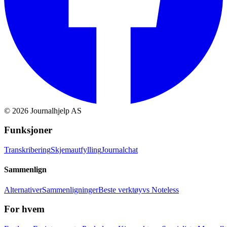
©
2026
Journalhjelp AS
Funksjoner
Transkribering
Skjemautfylling
Journalchat
Sammenlign
Alternativer
Sammenligninger
Beste verktøy
vs Noteless
For hvem