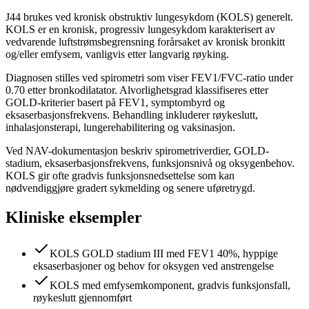
J44 brukes ved kronisk obstruktiv lungesykdom (KOLS) generelt.
KOLS er en kronisk, progressiv lungesykdom karakterisert av
vedvarende luftstrømsbegrensning forårsaket av kronisk bronkitt
og/eller emfysem, vanligvis etter langvarig røyking.
Diagnosen stilles ved spirometri som viser FEV1/FVC-ratio under
0.70 etter bronkodilatator. Alvorlighetsgrad klassifiseres etter
GOLD-kriterier basert på FEV1, symptombyrd og
eksaserbasjonsfrekvens. Behandling inkluderer røykeslutt,
inhalasjonsterapi, lungerehabilitering og vaksinasjon.
Ved NAV-dokumentasjon beskriv spirometriverdier, GOLD-
stadium, eksaserbasjonsfrekvens, funksjonsnivå og oksygenbehov.
KOLS gir ofte gradvis funksjonsnedsettelse som kan
nødvendiggjøre gradert sykmelding og senere uføretrygd.
Kliniske eksempler
KOLS GOLD stadium III med FEV1 40%, hyppige
eksaserbasjoner og behov for oksygen ved anstrengelse
KOLS med emfysemkomponent, gradvis funksjonsfall,
røykeslutt gjennomført