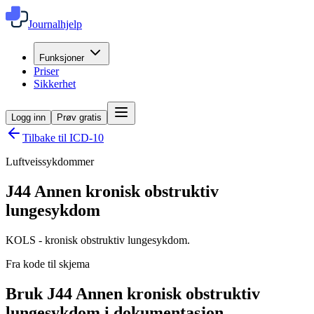
Journalhjelp
Funksjoner
Priser
Sikkerhet
Logg inn
Prøv gratis
Tilbake til ICD-10
Luftveissykdommer
J44
Annen kronisk obstruktiv
lungesykdom
KOLS - kronisk obstruktiv lungesykdom.
Fra kode til skjema
Bruk J44 Annen kronisk obstruktiv
lungesykdom i dokumentasjon