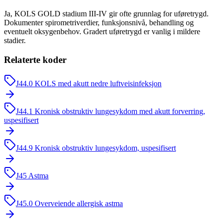
Ja, KOLS GOLD stadium III-IV gir ofte grunnlag for uføretrygd.
Dokumenter spirometriverdier, funksjonsnivå, behandling og
eventuelt oksygenbehov. Gradert uføretrygd er vanlig i mildere
stadier.
Relaterte koder
J44.0
KOLS med akutt nedre luftveisinfeksjon
J44.1
Kronisk obstruktiv lungesykdom med akutt forverring,
uspesifisert
J44.9
Kronisk obstruktiv lungesykdom, uspesifisert
J45
Astma
J45.0
Overveiende allergisk astma