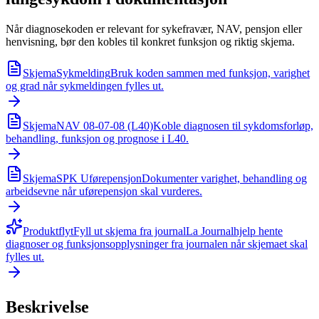
Når diagnosekoden er relevant for sykefravær, NAV, pensjon eller
henvisning, bør den kobles til konkret funksjon og riktig skjema.
Skjema
Sykmelding
Bruk koden sammen med funksjon, varighet
og grad når sykmeldingen fylles ut.
Skjema
NAV 08-07-08 (L40)
Koble diagnosen til sykdomsforløp,
behandling, funksjon og prognose i L40.
Skjema
SPK Uførepensjon
Dokumenter varighet, behandling og
arbeidsevne når uførepensjon skal vurderes.
Produktflyt
Fyll ut skjema fra journal
La Journalhjelp hente
diagnoser og funksjonsopplysninger fra journalen når skjemaet skal
fylles ut.
Beskrivelse