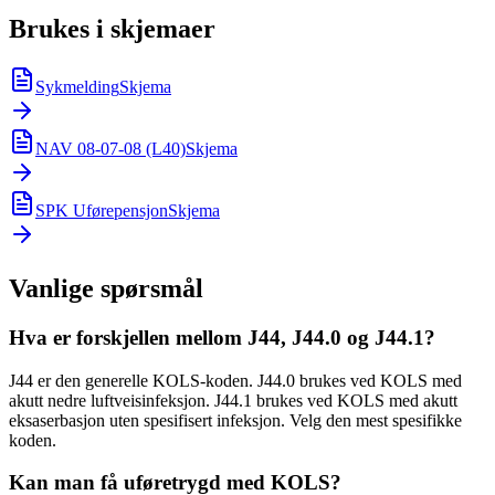
Brukes i skjemaer
Sykmelding
Skjema
NAV 08-07-08 (L40)
Skjema
SPK Uførepensjon
Skjema
Vanlige spørsmål
Hva er forskjellen mellom J44, J44.0 og J44.1?
J44 er den generelle KOLS-koden. J44.0 brukes ved KOLS med
akutt nedre luftveisinfeksjon. J44.1 brukes ved KOLS med akutt
eksaserbasjon uten spesifisert infeksjon. Velg den mest spesifikke
koden.
Kan man få uføretrygd med KOLS?