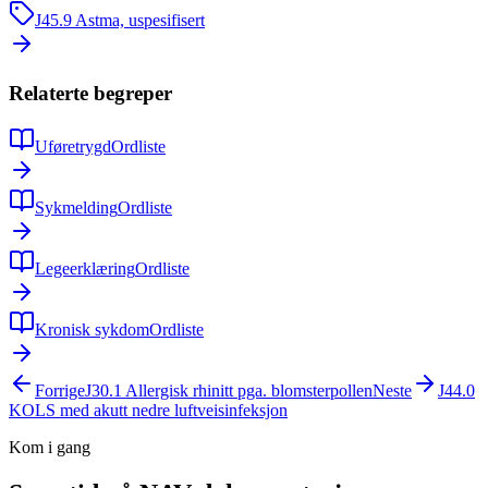
J45.9
Astma, uspesifisert
Relaterte begreper
Uføretrygd
Ordliste
Sykmelding
Ordliste
Legeerklæring
Ordliste
Kronisk sykdom
Ordliste
Forrige
J30.1
Allergisk rhinitt pga. blomsterpollen
Neste
J44.0
KOLS med akutt nedre luftveisinfeksjon
Kom i gang