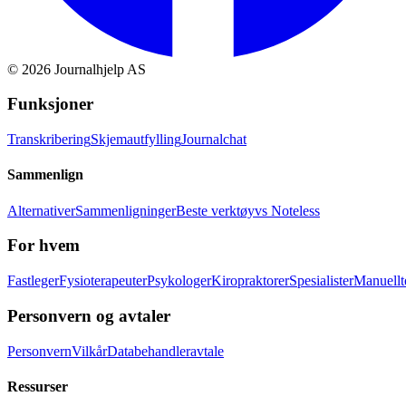
©
2026
Journalhjelp AS
Funksjoner
Transkribering
Skjemautfylling
Journalchat
Sammenlign
Alternativer
Sammenligninger
Beste verktøy
vs Noteless
For hvem
Fastleger
Fysioterapeuter
Psykologer
Kiropraktorer
Spesialister
Manuellt
Personvern og avtaler
Personvern
Vilkår
Databehandleravtale
Ressurser