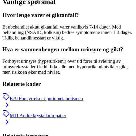
Vanlige spørsmål
Hvor lenge varer et giktanfall?
Et ubehandlet akutt giktanfall varer vanligvis 7-14 dager. Med
behandling (NSAID, kolkisin) bedres symptomene innen 1-3 dager.
Tidlig behandlingsstart er viktig.
Hva er sammenhengen mellom urinsyre og gikt?
Forhøyet urinsyre (hyperurikemi) over tid fører til avleiring av
urinsyrekrystaller i ledd. Ikke alle med hyperurikemi utvikler gikt,
men risikoen øker med nivået.
Relaterte koder
E79
Forstyrrelser i purinmetabolismen
M11
Andre krystallartropatier
Relaterte begreper