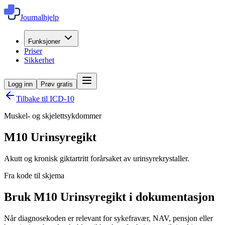
Journalhjelp
Funksjoner
Priser
Sikkerhet
Logg inn
Prøv gratis
Tilbake til ICD-10
Muskel- og skjelettsykdommer
M10
Urinsyregikt
Akutt og kronisk giktartritt forårsaket av urinsyrekrystaller.
Fra kode til skjema
Bruk M10 Urinsyregikt i dokumentasjon
Når diagnosekoden er relevant for sykefravær, NAV, pensjon eller