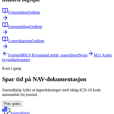
Sykmelding
Ordliste
Egenmelding
Ordliste
Legeerklæring
Ordliste
Forrige
M06.9
Revmatoid artritt, uspesifisert
Neste
M11
Andre
krystallartropatier
Kom i gang
Spar tid på NAV-dokumentasjon
Journalhjelp fyller ut legeerklæringer med riktig ICD-10 kode
automatisk fra journal.
Prøv gratis
Journalhjelp