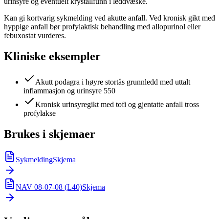
urinsyre og eventuelt krystallfunn i leddvæske.
Kan gi kortvarig sykmelding ved akutte anfall. Ved kronisk gikt med
hyppige anfall bør profylaktisk behandling med allopurinol eller
febuxostat vurderes.
Kliniske eksempler
Akutt podagra i høyre stortås grunnledd med uttalt
inflammasjon og urinsyre 550
Kronisk urinsyregikt med tofi og gjentatte anfall tross
profylakse
Brukes i skjemaer
Sykmelding
Skjema
NAV 08-07-08 (L40)
Skjema