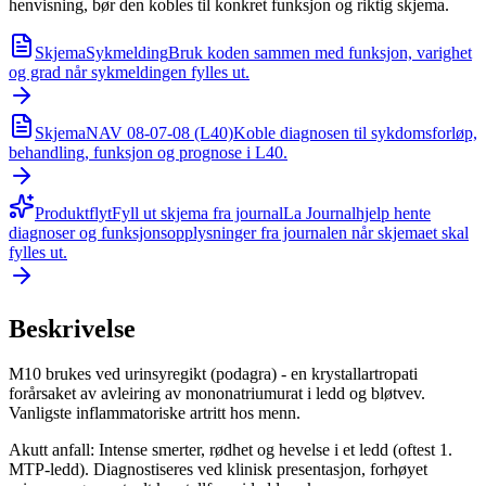
henvisning, bør den kobles til konkret funksjon og riktig skjema.
Skjema
Sykmelding
Bruk koden sammen med funksjon, varighet
og grad når sykmeldingen fylles ut.
Skjema
NAV 08-07-08 (L40)
Koble diagnosen til sykdomsforløp,
behandling, funksjon og prognose i L40.
Produktflyt
Fyll ut skjema fra journal
La Journalhjelp hente
diagnoser og funksjonsopplysninger fra journalen når skjemaet skal
fylles ut.
Beskrivelse
M10 brukes ved urinsyregikt (podagra) - en krystallartropati
forårsaket av avleiring av mononatriumurat i ledd og bløtvev.
Vanligste inflammatoriske artritt hos menn.
Akutt anfall: Intense smerter, rødhet og hevelse i et ledd (oftest 1.
MTP-ledd). Diagnostiseres ved klinisk presentasjon, forhøyet