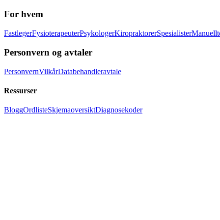
For hvem
Fastleger
Fysioterapeuter
Psykologer
Kiropraktorer
Spesialister
Manuellt
Personvern og avtaler
Personvern
Vilkår
Databehandleravtale
Ressurser
Blogg
Ordliste
Skjemaoversikt
Diagnosekoder