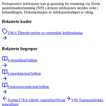
Postoperative infeksjoner kan gi grunnlag for erstatning via Norsk
pasientskadeerstatning (NPE) dersom infeksjonen skyldes svikt i
behandlingen. Dokumentasjon av infeksjonsforløpet er viktig.
Relaterte koder
Z96.6
Tilstedeværelse av ortopedisk leddimplantat
Relaterte begreper
Sykmelding
Ordliste
Legeerklæring
Ordliste
Funksjonsvurdering
Ordliste
Forrige
T78.4
Allergi, uspesifisert
Neste
V99
Transportulykke,
uspesifisert