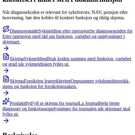
Når diagnosekoden er relevant for sykefravær, NAV, pensjon eller
henvisning, bør den kobles til konkret funksjon og riktig skjema.
Diagnoseguide
Sykmelding etter operasjon
Se diagnoseguiden for
Etter operasjon med råd om funksjon, varighet og opplysninger i
skjemaet.
Skjema
Sykmelding
Bruk koden sammen med funksjon, varighet
og grad når sykmeldingen fylles ut.
Skjema
Forsikring legeerklæring
Oppsummer sykdomshistorikk,
status og funksjon for forsikringssaken.
Produktflyt
Fyll ut skjema fra journal
La Journalhjelp hente
diagnoser og funksjonsopplysninger fra journalen når skjemaet skal
fylles ut.