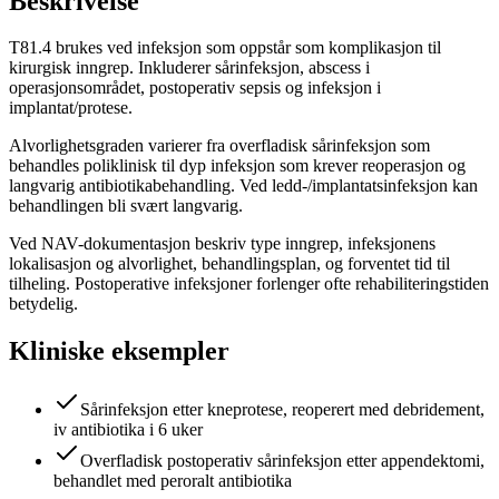
Beskrivelse
T81.4 brukes ved infeksjon som oppstår som komplikasjon til
kirurgisk inngrep. Inkluderer sårinfeksjon, abscess i
operasjonsområdet, postoperativ sepsis og infeksjon i
implantat/protese.
Alvorlighetsgraden varierer fra overfladisk sårinfeksjon som
behandles poliklinisk til dyp infeksjon som krever reoperasjon og
langvarig antibiotikabehandling. Ved ledd-/implantatsinfeksjon kan
behandlingen bli svært langvarig.
Ved NAV-dokumentasjon beskriv type inngrep, infeksjonens
lokalisasjon og alvorlighet, behandlingsplan, og forventet tid til
tilheling. Postoperative infeksjoner forlenger ofte rehabiliteringstiden
betydelig.
Kliniske eksempler
Sårinfeksjon etter kneprotese, reoperert med debridement,
iv antibiotika i 6 uker
Overfladisk postoperativ sårinfeksjon etter appendektomi,
behandlet med peroralt antibiotika