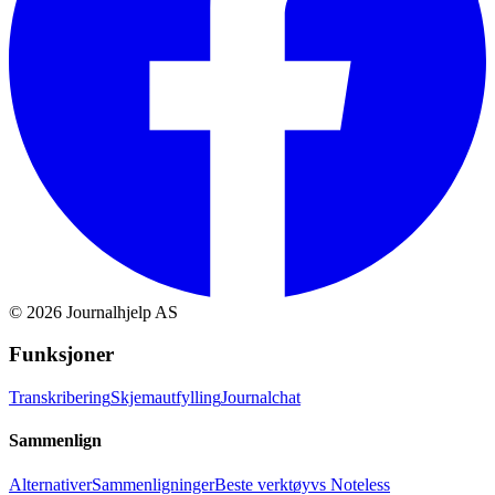
©
2026
Journalhjelp AS
Funksjoner
Transkribering
Skjemautfylling
Journalchat
Sammenlign
Alternativer
Sammenligninger
Beste verktøy
vs Noteless