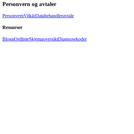
Personvern og avtaler
Personvern
Vilkår
Databehandleravtale
Ressurser
Blogg
Ordliste
Skjemaoversikt
Diagnosekoder