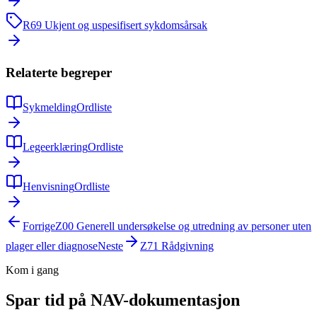
R69
Ukjent og uspesifisert sykdomsårsak
Relaterte begreper
Sykmelding
Ordliste
Legeerklæring
Ordliste
Henvisning
Ordliste
Forrige
Z00
Generell undersøkelse og utredning av personer uten
plager eller diagnose
Neste
Z71
Rådgivning
Kom i gang
Spar tid på NAV-dokumentasjon