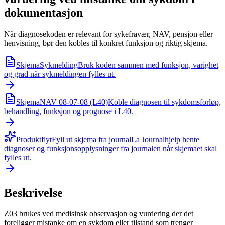
dokumentasjon
Når diagnosekoden er relevant for sykefravær, NAV, pensjon eller
henvisning, bør den kobles til konkret funksjon og riktig skjema.
Skjema
Sykmelding
Bruk koden sammen med funksjon, varighet
og grad når sykmeldingen fylles ut.
Skjema
NAV 08-07-08 (L40)
Koble diagnosen til sykdomsforløp,
behandling, funksjon og prognose i L40.
Produktflyt
Fyll ut skjema fra journal
La Journalhjelp hente
diagnoser og funksjonsopplysninger fra journalen når skjemaet skal
fylles ut.
Beskrivelse
Z03 brukes ved medisinsk observasjon og vurdering der det
foreligger mistanke om en sykdom eller tilstand som trenger