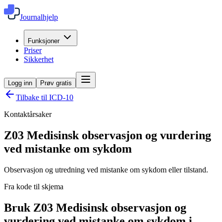
Journalhjelp
Funksjoner
Priser
Sikkerhet
Logg inn
Prøv gratis
Tilbake til ICD-10
Kontaktårsaker
Z03
Medisinsk observasjon og vurdering
ved mistanke om sykdom
Observasjon og utredning ved mistanke om sykdom eller tilstand.
Fra kode til skjema
Bruk Z03 Medisinsk observasjon og
vurdering ved mistanke om sykdom i