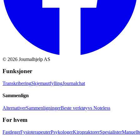
©
2026
Journalhjelp AS
Funksjoner
Transkribering
Skjemautfylling
Journalchat
Sammenlign
Alternativer
Sammenligninger
Beste verktøy
vs Noteless
For hvem
Fastleger
Fysioterapeuter
Psykologer
Kiropraktorer
Spesialister
Manuellt