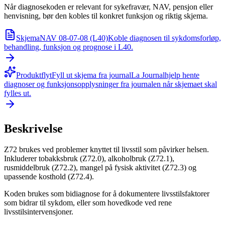
Når diagnosekoden er relevant for sykefravær, NAV, pensjon eller
henvisning, bør den kobles til konkret funksjon og riktig skjema.
Skjema
NAV 08-07-08 (L40)
Koble diagnosen til sykdomsforløp,
behandling, funksjon og prognose i L40.
Produktflyt
Fyll ut skjema fra journal
La Journalhjelp hente
diagnoser og funksjonsopplysninger fra journalen når skjemaet skal
fylles ut.
Beskrivelse
Z72 brukes ved problemer knyttet til livsstil som påvirker helsen.
Inkluderer tobakksbruk (Z72.0), alkoholbruk (Z72.1),
rusmiddelbruk (Z72.2), mangel på fysisk aktivitet (Z72.3) og
upassende kosthold (Z72.4).
Koden brukes som bidiagnose for å dokumentere livsstilsfaktorer
som bidrar til sykdom, eller som hovedkode ved rene
livsstilsintervensjoner.