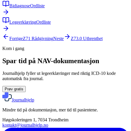
Bidiagnose
Ordliste
Legeerklæring
Ordliste
Forrige
Z71
Rådgivning
Neste
Z73.0
Utbrenthet
Kom i gang
Spar tid på NAV-dokumentasjon
Journalhjelp fyller ut legeerklæringer med riktig ICD-10 kode
automatisk fra journal.
Prøv gratis
Journalhjelp
Mindre tid på dokumentasjon, mer tid til pasientene.
Høgskoleringen 1, 7034 Trondheim
kontakt@journalhjelp.no