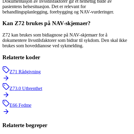
Dokumentasjon av livsstilsfaktorer gir et helhetlig bilde av
pasientens helsesituasjon. Det er relevant for
behandlingsplanlegging, forebygging og NAV-vurderinger.
Kan Z72 brukes på NAV-skjemaer?
Z72 kan brukes som bidiagnose på NAV-skjemaer for å
dokumentere livsstilsfaktorer som bidrar til sykdom. Den skal ikke
brukes som hoveddianose ved sykmelding.
Relaterte koder
Z71
Rådgivning
Z73.0
Utbrenthet
E66
Fedme
Relaterte begreper