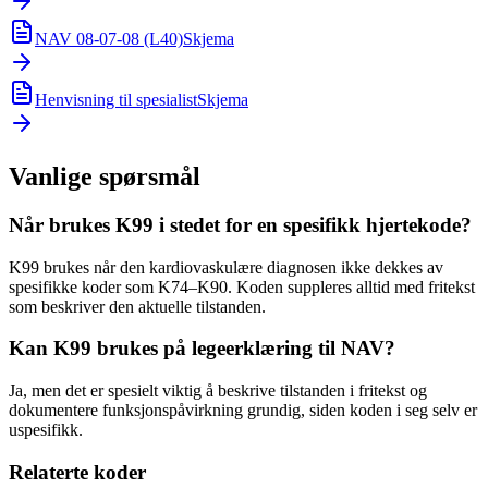
NAV 08-07-08 (L40)
Skjema
Henvisning til spesialist
Skjema
Vanlige spørsmål
Når brukes K99 i stedet for en spesifikk hjertekode?
K99 brukes når den kardiovaskulære diagnosen ikke dekkes av
spesifikke koder som K74–K90. Koden suppleres alltid med fritekst
som beskriver den aktuelle tilstanden.
Kan K99 brukes på legeerklæring til NAV?
Ja, men det er spesielt viktig å beskrive tilstanden i fritekst og
dokumentere funksjonspåvirkning grundig, siden koden i seg selv er
uspesifikk.
Relaterte koder