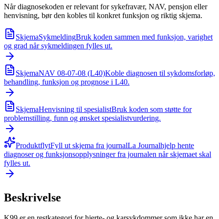
Når diagnosekoden er relevant for sykefravær, NAV, pensjon eller
henvisning, bør den kobles til konkret funksjon og riktig skjema.
Skjema
Sykmelding
Bruk koden sammen med funksjon, varighet
og grad når sykmeldingen fylles ut.
Skjema
NAV 08-07-08 (L40)
Koble diagnosen til sykdomsforløp,
behandling, funksjon og prognose i L40.
Skjema
Henvisning til spesialist
Bruk koden som støtte for
problemstilling, funn og ønsket spesialistvurdering.
Produktflyt
Fyll ut skjema fra journal
La Journalhjelp hente
diagnoser og funksjonsopplysninger fra journalen når skjemaet skal
fylles ut.
Beskrivelse
K99 er en restkategori for hjerte- og karsykdommer som ikke har en