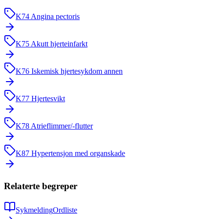
K74
Angina pectoris
K75
Akutt hjerteinfarkt
K76
Iskemisk hjertesykdom annen
K77
Hjertesvikt
K78
Atrieflimmer/-flutter
K87
Hypertensjon med organskade
Relaterte begreper
Sykmelding
Ordliste