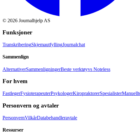
©
2026
Journalhjelp AS
Funksjoner
Transkribering
Skjemautfylling
Journalchat
Sammenlign
Alternativer
Sammenligninger
Beste verktøy
vs Noteless
For hvem
Fastleger
Fysioterapeuter
Psykologer
Kiropraktorer
Spesialister
Manuellt
Personvern og avtaler
Personvern
Vilkår
Databehandleravtale
Ressurser