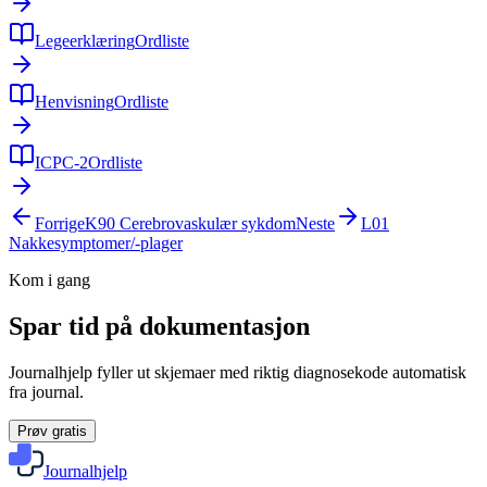
Legeerklæring
Ordliste
Henvisning
Ordliste
ICPC-2
Ordliste
Forrige
K90
Cerebrovaskulær sykdom
Neste
L01
Nakkesymptomer/-plager
Kom i gang
Spar tid på dokumentasjon
Journalhjelp fyller ut skjemaer med riktig diagnosekode automatisk
fra journal.
Prøv gratis
Journalhjelp