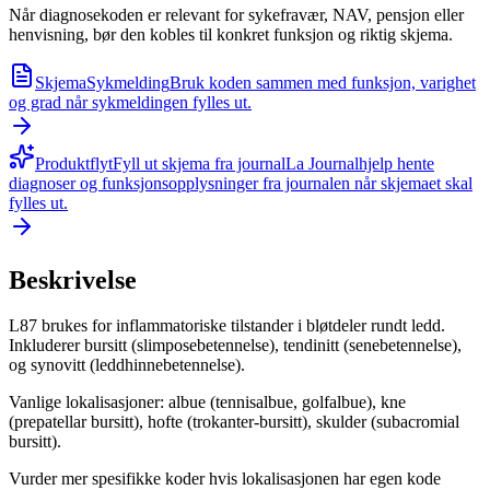
Når diagnosekoden er relevant for sykefravær, NAV, pensjon eller
henvisning, bør den kobles til konkret funksjon og riktig skjema.
Skjema
Sykmelding
Bruk koden sammen med funksjon, varighet
og grad når sykmeldingen fylles ut.
Produktflyt
Fyll ut skjema fra journal
La Journalhjelp hente
diagnoser og funksjonsopplysninger fra journalen når skjemaet skal
fylles ut.
Beskrivelse
L87 brukes for inflammatoriske tilstander i bløtdeler rundt ledd.
Inkluderer bursitt (slimposebetennelse), tendinitt (senebetennelse),
og synovitt (leddhinnebetennelse).
Vanlige lokalisasjoner: albue (tennisalbue, golfalbue), kne
(prepatellar bursitt), hofte (trokanter-bursitt), skulder (subacromial
bursitt).
Vurder mer spesifikke koder hvis lokalisasjonen har egen kode