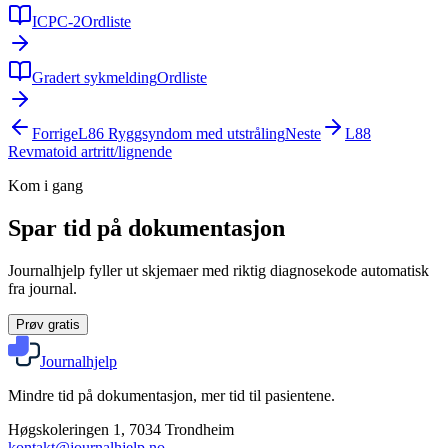
ICPC-2
Ordliste
Gradert sykmelding
Ordliste
Forrige
L86
Ryggsyndom med utstråling
Neste
L88
Revmatoid artritt/lignende
Kom i gang
Spar tid på dokumentasjon
Journalhjelp fyller ut skjemaer med riktig diagnosekode automatisk
fra journal.
Prøv gratis
Journalhjelp
Mindre tid på dokumentasjon, mer tid til pasientene.
Høgskoleringen 1, 7034 Trondheim
kontakt@journalhjelp.no