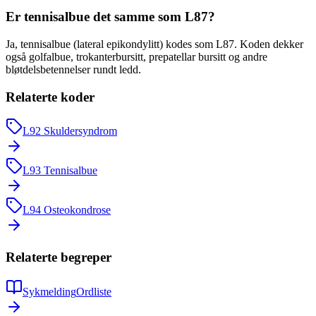
Er tennisalbue det samme som L87?
Ja, tennisalbue (lateral epikondylitt) kodes som L87. Koden dekker
også golfalbue, trokanterbursitt, prepatellar bursitt og andre
bløtdelsbetennelser rundt ledd.
Relaterte koder
L92
Skuldersyndrom
L93
Tennisalbue
L94
Osteokondrose
Relaterte begreper
Sykmelding
Ordliste