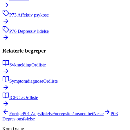
P73
Affektiv psykose
P76
Depressiv lidelse
Relaterte begreper
Sykmelding
Ordliste
Symptomdiagnose
Ordliste
ICPC-2
Ordliste
Forrige
P01
Angstfølelse/nervøsitet/anspenthet
Neste
P03
Depresjonsfølelse
Kom i gang