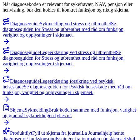
Når diagnosekoden er relevant for sykefravær, NAV, pensjon eller
henvisning, bør den kobles til konkret funksjon og riktig skjema.
Diagnoseguide
Sykmelding ved stress og utbrenthet
Se
diagnoseguiden for Stress og utbrenthet med råd om funksjon,
varighet og opplysninger i skjemaet.
Diagnoseguide
Legeerklæring ved stress og utbrenthet
Se
diagnoseguiden for Stress og utbrenthet med råd om funksjon,
varighet og opplysninger i skjemaet.
Diagnoseguide
Legeerklæring forsikring ved psykisk
helseskade
Se diagnoseguiden for Psykisk helseskade med råd om
funksjon, varighet og opplysninger i skjemaet.
Skjema
Sykmelding
Bruk koden sammen med funksjon, varighet
og grad når sykmeldingen fylles ut.
Produktflyt
Fyll ut skjema fra journal
La Journalhjelp hente
diagnoser og funksjonsopplysninger fra journalen når skjemaet skal