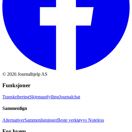
©
2026
Journalhjelp AS
Funksjoner
Transkribering
Skjemautfylling
Journalchat
Sammenlign
Alternativer
Sammenligninger
Beste verktøy
vs Noteless
For hvem