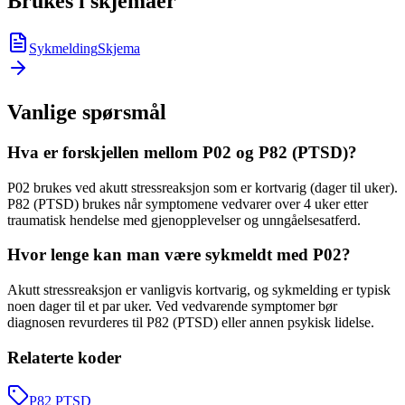
Brukes i skjemaer
Sykmelding
Skjema
Vanlige spørsmål
Hva er forskjellen mellom P02 og P82 (PTSD)?
P02 brukes ved akutt stressreaksjon som er kortvarig (dager til uker).
P82 (PTSD) brukes når symptomene vedvarer over 4 uker etter
traumatisk hendelse med gjenopplevelser og unngåelsesatferd.
Hvor lenge kan man være sykmeldt med P02?
Akutt stressreaksjon er vanligvis kortvarig, og sykmelding er typisk
noen dager til et par uker. Ved vedvarende symptomer bør
diagnosen revurderes til P82 (PTSD) eller annen psykisk lidelse.
Relaterte koder
P82
PTSD