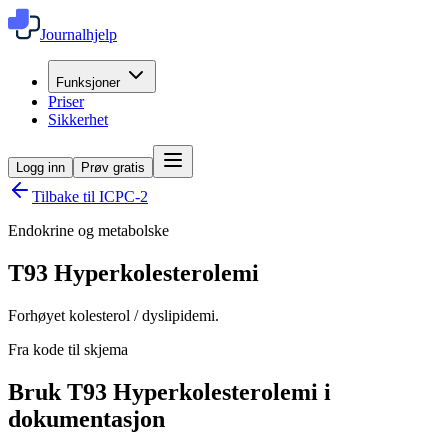
Journalhjelp
Funksjoner
Priser
Sikkerhet
Logg inn
Prøv gratis
Tilbake til ICPC-2
Endokrine og metabolske
T93
Hyperkolesterolemi
Forhøyet kolesterol / dyslipidemi.
Fra kode til skjema
Bruk T93 Hyperkolesterolemi i
dokumentasjon