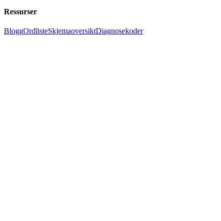
Ressurser
Blogg
Ordliste
Skjemaoversikt
Diagnosekoder