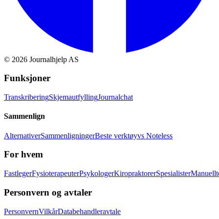
©
2026
Journalhjelp AS
Funksjoner
Transkribering
Skjemautfylling
Journalchat
Sammenlign
Alternativer
Sammenligninger
Beste verktøy
vs Noteless
For hvem
Fastleger
Fysioterapeuter
Psykologer
Kiropraktorer
Spesialister
Manuellt
Personvern og avtaler
Personvern
Vilkår
Databehandleravtale