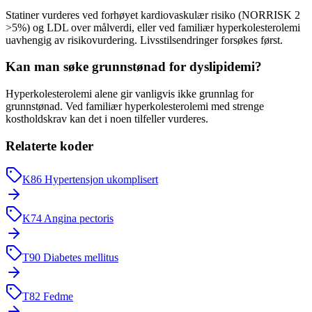
Statiner vurderes ved forhøyet kardiovaskulær risiko (NORRISK 2
>5%) og LDL over målverdi, eller ved familiær hyperkolesterolemi
uavhengig av risikovurdering. Livsstilsendringer forsøkes først.
Kan man søke grunnstønad for dyslipidemi?
Hyperkolesterolemi alene gir vanligvis ikke grunnlag for
grunnstønad. Ved familiær hyperkolesterolemi med strenge
kostholdskrav kan det i noen tilfeller vurderes.
Relaterte koder
K86
Hypertensjon ukomplisert
K74
Angina pectoris
T90
Diabetes mellitus
T82
Fedme