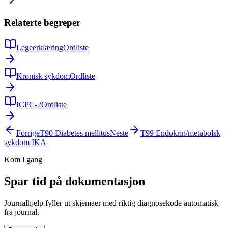
Relaterte begreper
Legeerklæring
Ordliste
Kronisk sykdom
Ordliste
ICPC-2
Ordliste
Forrige
T90
Diabetes mellitus
Neste
T99
Endokrin/metabolsk
sykdom IKA
Kom i gang
Spar tid på dokumentasjon
Journalhjelp fyller ut skjemaer med riktig diagnosekode automatisk
fra journal.