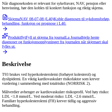
Når diagnosekoden er relevant for sykefravær, NAV, pensjon eller
henvisning, bør den kobles til konkret funksjon og riktig skjema.
Skjema
NAV 08-07-08 (L40)
Koble diagnosen til sykdomsforløp,
behandling, funksjon og prognose i L40.
Produktflyt
Fyll ut skjema fra journal
La Journalhjelp hente
diagnoser og funksjonsopplysninger fra journalen når skjemaet skal
fylles ut.
Beskrivelse
T93 brukes ved hyperkolesterolemi (forhøyet kolesterol) og
dyslipidemi. En viktig kardiovaskulær risikofaktor som krever
vurdering i sammenheng med totalrisiko (NORRISK 2).
Målverdier avhenger av kardiovaskulær risikoprofil. Ved høy risiko:
LDL <1.8 mmol/L. Ved moderat risiko: LDL <2.6 mmol/L.
Familiær hyperkolesterolemi (FH) krever tidlig og aggressiv
behandling.