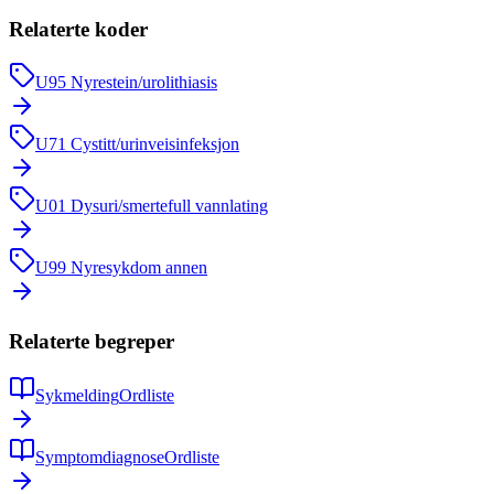
Relaterte koder
U95
Nyrestein/urolithiasis
U71
Cystitt/urinveisinfeksjon
U01
Dysuri/smertefull vannlating
U99
Nyresykdom annen
Relaterte begreper
Sykmelding
Ordliste
Symptomdiagnose
Ordliste