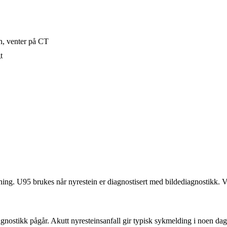
n, venter på CT
t
 U95 brukes når nyrestein er diagnostisert med bildediagnostikk. Ved
agnostikk pågår. Akutt nyresteinsanfall gir typisk sykmelding i noen dag