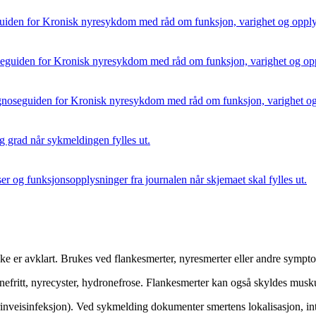
uiden for Kronisk nyresykdom med råd om funksjon, varighet og opplys
eguiden for Kronisk nyresykdom med råd om funksjon, varighet og opp
gnoseguiden for Kronisk nyresykdom med råd om funksjon, varighet og 
grad når sykmeldingen fylles ut.
er og funksjonsopplysninger fra journalen når skjemaet skal fylles ut.
er avklart. Brukes ved flankesmerter, nyresmerter eller andre symptome
onefritt, nyrecyster, hydronefrose. Flankesmerter kan også skyldes musk
rinveisinfeksjon). Ved sykmelding dokumenter smertens lokalisasjon, inte