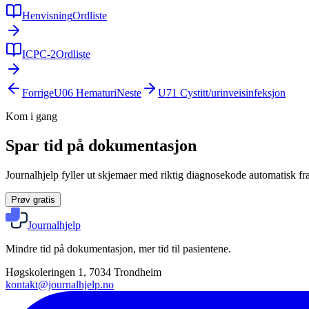
Henvisning
Ordliste
ICPC-2
Ordliste
Forrige
U06
Hematuri
Neste
U71
Cystitt/urinveisinfeksjon
Kom i gang
Spar tid på dokumentasjon
Journalhjelp fyller ut skjemaer med riktig diagnosekode automatisk fra
Prøv gratis
Journalhjelp
Mindre tid på dokumentasjon, mer tid til pasientene.
Høgskoleringen 1, 7034 Trondheim
kontakt@journalhjelp.no