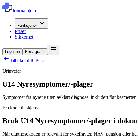
Journalhjelp
Funksjoner
Priser
Sikkerhet
Logg inn
Prøv gratis
Tilbake til ICPC-2
Urinveier
U14
Nyresymptomer/-plager
Symptomer fra nyrene uten avklart diagnose, inkludert flankesmerter.
Fra kode til skjema
Bruk U14 Nyresymptomer/-plager i dokum
Når diagnosekoden er relevant for sykefravær, NAV, pensjon eller henv