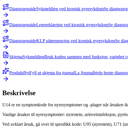
Diagnoseguide
Sykmelding ved kronisk nyresykdom
Se diagnoseg
Diagnoseguide
Legeerklæring ved kronisk nyresykdom
Se diagnos
Diagnoseguide
KLP uførepensjon ved kronisk nyresykdom
Se dia
Skjema
Sykmelding
Bruk koden sammen med funksjon, varighet og 
Produktflyt
Fyll ut skjema fra journal
La Journalhjelp hente diagnos
Beskrivelse
U14 er en symptomkode for nyresymptomer og -plager når årsaken ikke 
Vanlige årsaker til nyresymptomer: nyrestein, urinveisinfeksjon, pyel
Ved avklart årsak, gå over til spesifikk kode: U95 (nyrestein), U71 (u