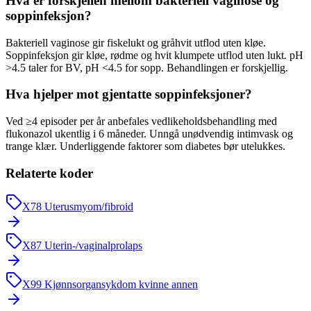
Hva er forskjellen mellom bakteriell vaginose og
soppinfeksjon?
Bakteriell vaginose gir fiskelukt og gråhvit utflod uten kløe.
Soppinfeksjon gir kløe, rødme og hvit klumpete utflod uten lukt. pH
>4.5 taler for BV, pH <4.5 for sopp. Behandlingen er forskjellig.
Hva hjelper mot gjentatte soppinfeksjoner?
Ved ≥4 episoder per år anbefales vedlikeholdsbehandling med
flukonazol ukentlig i 6 måneder. Unngå unødvendig intimvask og
trange klær. Underliggende faktorer som diabetes bør utelukkes.
Relaterte koder
X78
Uterusmyom/fibroid
X87
Uterin-/vaginalprolaps
X99
Kjønnsorgansykdom kvinne annen