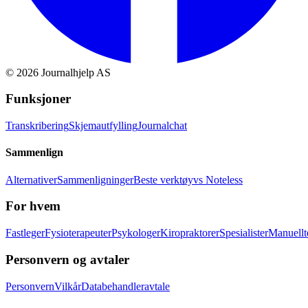
©
2026
Journalhjelp AS
Funksjoner
Transkribering
Skjemautfylling
Journalchat
Sammenlign
Alternativer
Sammenligninger
Beste verktøy
vs Noteless
For hvem
Fastleger
Fysioterapeuter
Psykologer
Kiropraktorer
Spesialister
Manuellt
Personvern og avtaler
Personvern
Vilkår
Databehandleravtale