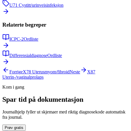
U71
Cystitt/urinveisinfeksjon
Relaterte begreper
ICPC-2
Ordliste
Differensialdiagnose
Ordliste
Forrige
X78
Uterusmyom/fibroid
Neste
X87
Uterin-/vaginalprolaps
Kom i gang
Spar tid på dokumentasjon
Journalhjelp fyller ut skjemaer med riktig diagnosekode automatisk
fra journal.
Prøv gratis