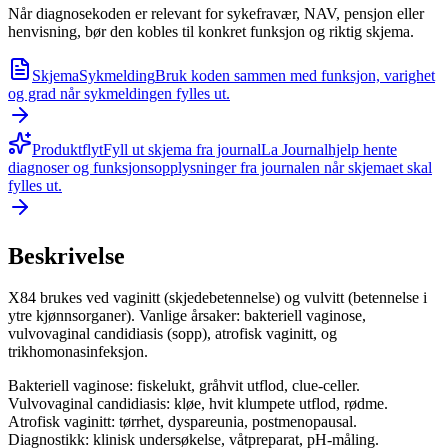
Når diagnosekoden er relevant for sykefravær, NAV, pensjon eller
henvisning, bør den kobles til konkret funksjon og riktig skjema.
Skjema
Sykmelding
Bruk koden sammen med funksjon, varighet
og grad når sykmeldingen fylles ut.
Produktflyt
Fyll ut skjema fra journal
La Journalhjelp hente
diagnoser og funksjonsopplysninger fra journalen når skjemaet skal
fylles ut.
Beskrivelse
X84 brukes ved vaginitt (skjedebetennelse) og vulvitt (betennelse i
ytre kjønnsorganer). Vanlige årsaker: bakteriell vaginose,
vulvovaginal candidiasis (sopp), atrofisk vaginitt, og
trikhomonasinfeksjon.
Bakteriell vaginose: fiskelukt, gråhvit utflod, clue-celler.
Vulvovaginal candidiasis: kløe, hvit klumpete utflod, rødme.
Atrofisk vaginitt: tørrhet, dyspareunia, postmenopausal.
Diagnostikk: klinisk undersøkelse, våtpreparat, pH-måling.