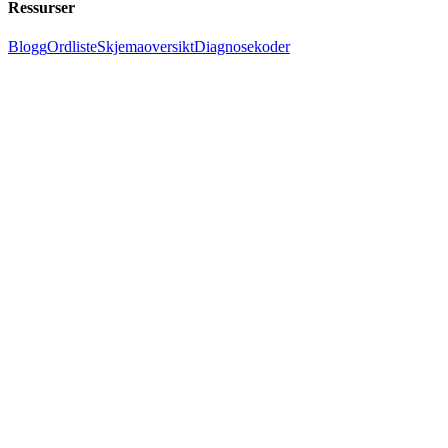
Ressurser
Blogg
Ordliste
Skjemaoversikt
Diagnosekoder