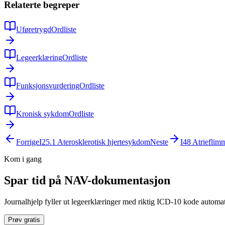
Relaterte begreper
Uføretrygd
Ordliste
Legeerklæring
Ordliste
Funksjonsvurdering
Ordliste
Kronisk sykdom
Ordliste
Forrige
I25.1
Aterosklerotisk hjertesykdom
Neste
I48
Atrieflimm
Kom i gang
Spar tid på NAV-dokumentasjon
Journalhjelp fyller ut legeerklæringer med riktig ICD-10 kode automati
Prøv gratis