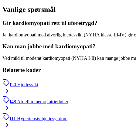
Vanlige spørsmål
Gir kardiomyopati rett til uføretrygd?
Ja, kardiomyopati med alvorlig hjertesvikt (NYHA klasse III-IV) gir 
Kan man jobbe med kardiomyopati?
Ved mild til moderat kardiomyopati (NYHA I-II) kan mange jobbe med ti
Relaterte koder
I50
Hjertesvikt
I48
Atrieflimmer og atrieflutter
I11
Hypertensiv hjertesykdom