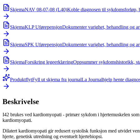
Skjema
NAV 08-07-08 (L40)
Koble diagnosen til sykdomsforløp, 
Skjema
KLP Uførepensjon
Dokumenter varighet, behandling og ar
Skjema
SPK Uførepensjon
Dokumenter varighet, behandling og ar
Skjema
Forsikring legeerklæring
Oppsummer sykdomshistorikk, stat
Produktflyt
Fyll ut skjema fra journal
La Journalhjelp hente diagnos
Beskrivelse
I42 brukes ved kardiomyopati - primær sykdom i hjertemuskelen som ik
kardiomyopati.
Dilatert kardiomyopati gir redusert systolisk funksjon med utvidet ve
hjerte, genetisk utredning og eventuelt hjertebiopsi.