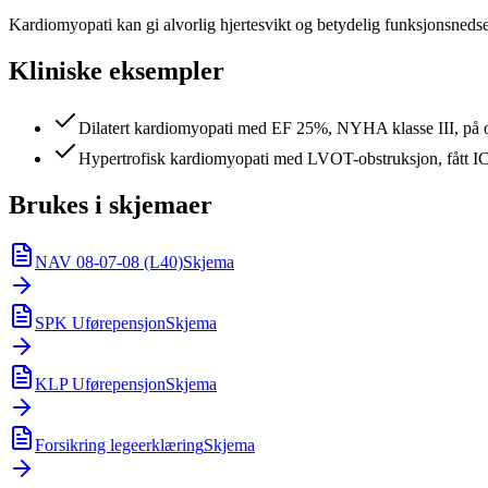
Kardiomyopati kan gi alvorlig hjertesvikt og betydelig funksjonsned
Kliniske eksempler
Dilatert kardiomyopati med EF 25%, NYHA klasse III, på o
Hypertrofisk kardiomyopati med LVOT-obstruksjon, fått I
Brukes i skjemaer
NAV 08-07-08 (L40)
Skjema
SPK Uførepensjon
Skjema
KLP Uførepensjon
Skjema
Forsikring legeerklæring
Skjema