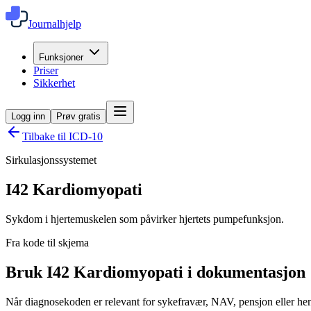
Journalhjelp
Funksjoner
Priser
Sikkerhet
Logg inn
Prøv gratis
Tilbake til ICD-10
Sirkulasjonssystemet
I42
Kardiomyopati
Sykdom i hjertemuskelen som påvirker hjertets pumpefunksjon.
Fra kode til skjema
Bruk I42 Kardiomyopati i dokumentasjon
Når diagnosekoden er relevant for sykefravær, NAV, pensjon eller henv