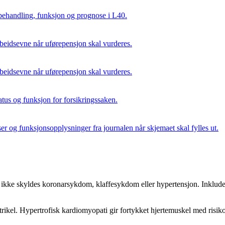
behandling, funksjon og prognose i L40.
beidsevne når uførepensjon skal vurderes.
beidsevne når uførepensjon skal vurderes.
us og funksjon for forsikringssaken.
er og funksjonsopplysninger fra journalen når skjemaet skal fylles ut.
ke skyldes koronarsykdom, klaffesykdom eller hypertensjon. Inkluderer
ntrikel. Hypertrofisk kardiomyopati gir fortykket hjertemuskel med risik