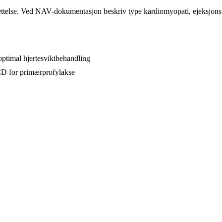
settelse. Ved NAV-dokumentasjon beskriv type kardiomyopati, ejeksjon
ptimal hjertesviktbehandling
CD for primærprofylakse