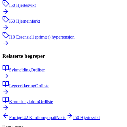
I50
Hjertesvikt
I63
Hjerneinfarkt
I10
Essensiell (primær) hypertensjon
Relaterte begreper
Sykmelding
Ordliste
Legeerklæring
Ordliste
Kronisk sykdom
Ordliste
Forrige
I42
Kardiomyopati
Neste
I50
Hjertesvikt