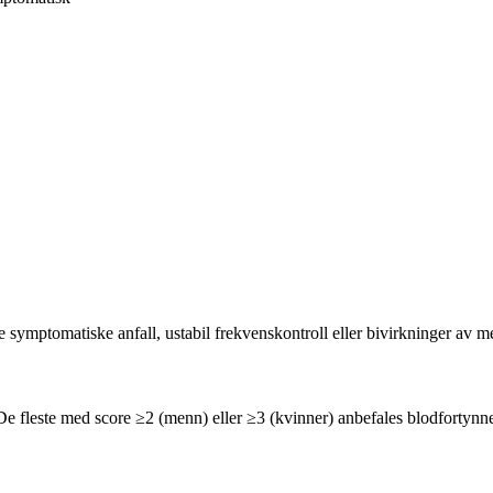
ymptomatiske anfall, ustabil frekvenskontroll eller bivirkninger av me
fleste med score ≥2 (menn) eller ≥3 (kvinner) anbefales blodfortynne