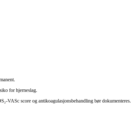
rmanent.
iko for hjerneslag.
DS₂-VASc score og antikoagulasjonsbehandling bør dokumenteres.