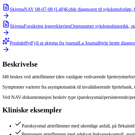
Skjema
NAV 08-07-08 (L40)
Koble diagnosen til sykdomsforløp, 
Skjema
Forsikring legeerklæring
Oppsummer sykdomshistorikk, stat
Produktflyt
Fyll ut skjema fra journal
La Journalhjelp hente diagnos
Beskrivelse
I48 brukes ved atrieflimmer (den vanligste vedvarende hjerterytmeforst
Symptomer varierer fra asymptomatisk til invalidiserende hjertebank, 
Ved NAV-dokumentasjon beskriv type (paroksysmal/persisterende/pe
Kliniske eksempler
Paroksysmal atrieflimmer med ukentlige anfall, på flekainid
Permanent atrieflimmer med adekvat frekvenskontroll, asy