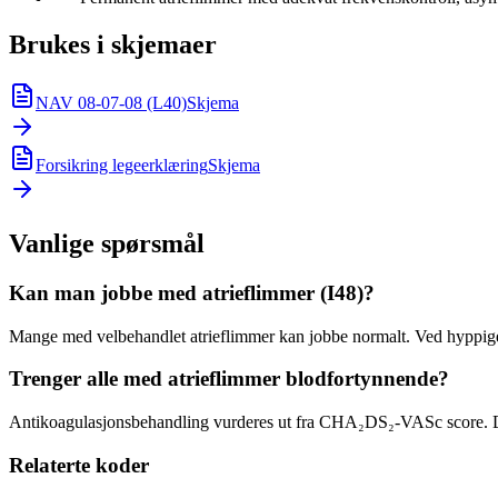
Brukes i skjemaer
NAV 08-07-08 (L40)
Skjema
Forsikring legeerklæring
Skjema
Vanlige spørsmål
Kan man jobbe med atrieflimmer (I48)?
Mange med velbehandlet atrieflimmer kan jobbe normalt. Ved hyppige s
Trenger alle med atrieflimmer blodfortynnende?
Antikoagulasjonsbehandling vurderes ut fra CHA₂DS₂-VASc score. De 
Relaterte koder