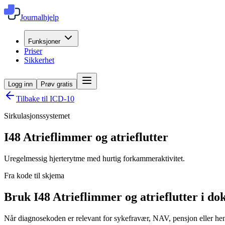
Journalhjelp
Funksjoner
Priser
Sikkerhet
Logg inn
Prøv gratis
Tilbake til ICD-10
Sirkulasjonssystemet
I48
Atrieflimmer og atrieflutter
Uregelmessig hjerterytme med hurtig forkammeraktivitet.
Fra kode til skjema
Bruk I48 Atrieflimmer og atrieflutter i d
Når diagnosekoden er relevant for sykefravær, NAV, pensjon eller henv