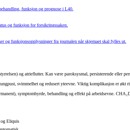
behandling, funksjon og prognose i L40.
us og funksjon for forsikringssaken.
er og funksjonsopplysninger fra journalen når skjemaet skal fylles ut.
yrrelsen) og atrieflutter. Kan være paroksysmal, persisterende eller pe
tungpust, svimmelhet og redusert yteevne. Viktig komplikasjon er økt ris
rmanent), symptombyrde, behandling og effekt på arbeidsevne. CHA₂
 og Eliquis
mptomatisk