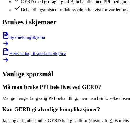
GERD med øsofagitt grad B, behandlet med PPI med god 
Behandlingsresistent reflukssykdom henvist for vurdering 
Brukes i skjemaer
Sykmelding
Skjema
Henvisning til spesialist
Skjema
Vanlige spørsmål
Må man bruke PPI hele livet ved GERD?
Mange trenger langvarig PPI-behandling, men man bør forsøke dosered
Kan GERD gi alvorlige komplikasjoner?
Ja, langvarig ubehandlet GERD kan gi striktur (forsnevring), Barretts 