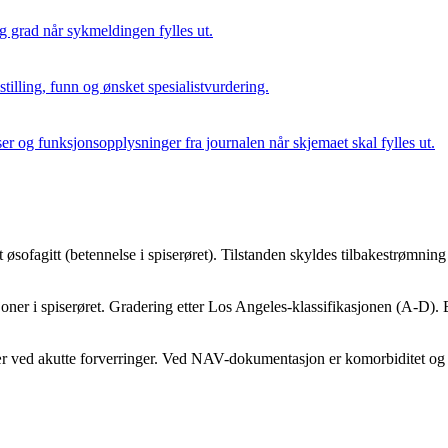
grad når sykmeldingen fylles ut.
illing, funn og ønsket spesialistvurdering.
er og funksjonsopplysninger fra journalen når skjemaet skal fylles ut.
agitt (betennelse i spiserøret). Tilstanden skyldes tilbakestrømning a
sjoner i spiserøret. Gradering etter Los Angeles-klassifikasjonen (A-D)
r ved akutte forverringer. Ved NAV-dokumentasjon er komorbiditet og 