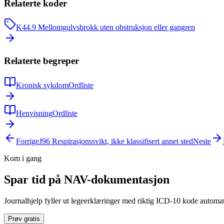
Relaterte koder
K44.9
Mellomgulvsbrokk uten obstruksjon eller gangren
Relaterte begreper
Kronisk sykdom
Ordliste
Henvisning
Ordliste
Forrige
J96
Respirasjonssvikt, ikke klassifisert annet sted
Neste
Kom i gang
Spar tid på NAV-dokumentasjon
Journalhjelp fyller ut legeerklæringer med riktig ICD-10 kode automati
Prøv gratis