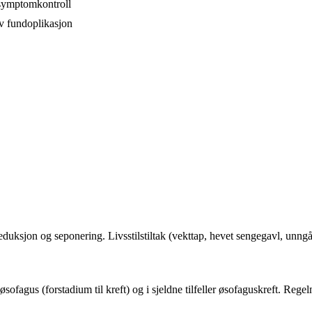
symptomkontroll
av fundoplikasjon
uksjon og seponering. Livsstilstiltak (vekttap, hevet sengegavl, unng
øsofagus (forstadium til kreft) og i sjeldne tilfeller øsofaguskreft. Re