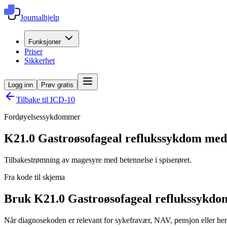
Journalhjelp
Funksjoner
Priser
Sikkerhet
Logg inn
Prøv gratis
Tilbake til ICD-10
Fordøyelsessykdommer
K21.0
Gastroøsofageal reflukssykdom med 
Tilbakestrømning av magesyre med betennelse i spiserøret.
Fra kode til skjema
Bruk K21.0 Gastroøsofageal reflukssykdom
Når diagnosekoden er relevant for sykefravær, NAV, pensjon eller henv