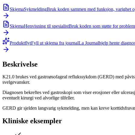
Skjema
Sykmelding
Bruk koden sammen med funksjon, varighet og 
Skjema
Henvisning til spesialist
Bruk koden som støtte for problemst
Produktflyt
Fyll ut skjema fra journal
La Journalhjelp hente diagnos
Beskrivelse
K21.0 brukes ved gastroøsofageal reflukssykdom (GERD) med påvist øsof
svelgevansker.
Diagnosen bekreftes ved gastroskopi som viser erosjoner eller ulcera
eventuelt kirurgi ved alvorlige tilfeller.
GERD gir sjelden langvarig sykmelding, men kan kreve korttidsfravæ
Kliniske eksempler