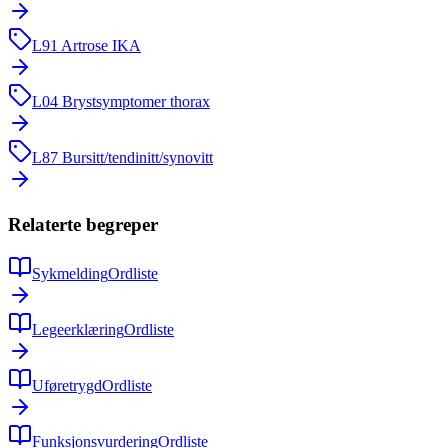
L91
Artrose IKA
L04
Brystsymptomer thorax
L87
Bursitt/tendinitt/synovitt
Relaterte begreper
Sykmelding
Ordliste
Legeerklæring
Ordliste
Uføretrygd
Ordliste
Funksjonsvurdering
Ordliste