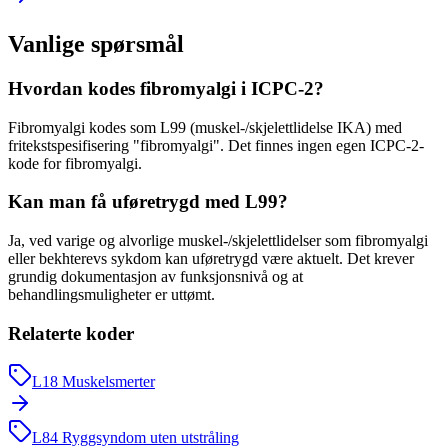
Vanlige spørsmål
Hvordan kodes fibromyalgi i ICPC-2?
Fibromyalgi kodes som L99 (muskel-/skjelettlidelse IKA) med
fritekstspesifisering "fibromyalgi". Det finnes ingen egen ICPC-2-
kode for fibromyalgi.
Kan man få uføretrygd med L99?
Ja, ved varige og alvorlige muskel-/skjelettlidelser som fibromyalgi
eller bekhterevs sykdom kan uføretrygd være aktuelt. Det krever
grundig dokumentasjon av funksjonsnivå og at
behandlingsmuligheter er uttømt.
Relaterte koder
L18
Muskelsmerter
L84
Ryggsyndom uten utstråling