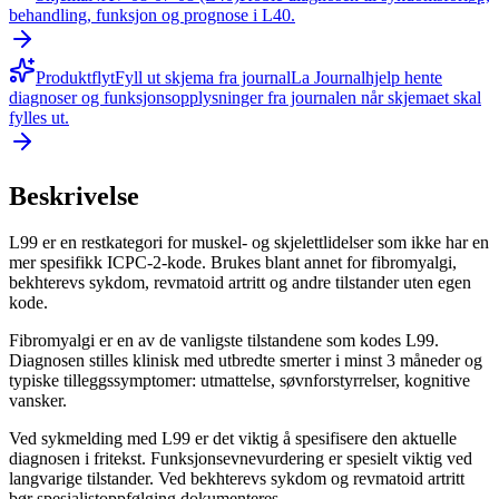
behandling, funksjon og prognose i L40.
Produktflyt
Fyll ut skjema fra journal
La Journalhjelp hente
diagnoser og funksjonsopplysninger fra journalen når skjemaet skal
fylles ut.
Beskrivelse
L99 er en restkategori for muskel- og skjelettlidelser som ikke har en
mer spesifikk ICPC-2-kode. Brukes blant annet for fibromyalgi,
bekhterevs sykdom, revmatoid artritt og andre tilstander uten egen
kode.
Fibromyalgi er en av de vanligste tilstandene som kodes L99.
Diagnosen stilles klinisk med utbredte smerter i minst 3 måneder og
typiske tilleggssymptomer: utmattelse, søvnforstyrrelser, kognitive
vansker.
Ved sykmelding med L99 er det viktig å spesifisere den aktuelle
diagnosen i fritekst. Funksjonsevnevurdering er spesielt viktig ved
langvarige tilstander. Ved bekhterevs sykdom og revmatoid artritt
bør spesialistoppfølging dokumenteres.