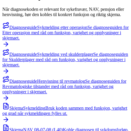
Når diagnosekoden er relevant for sykefravær, NAV, pensjon eller
henvisning, bør den kobles til konkret funksjon og riktig skjema.
Diagnoseguide
Sykmelding etter operasjon
Se diagnoseguiden for
Etter operasjon med råd om funksjon, varighet og opplysninger i
skjemaet.
Diagnoseguide
Sykmelding ved skulderplager
Se diagnoseguiden
for Skulderplager med råd om funksjon, varighet og opplysninger i
skjemaet.
Diagnoseguide
Henvisning til revmatolog
Se diagnoseguiden for
Revmatologiske tilstander med råd om funksjon, varighet og
opplysninger i skjemaet.
Skjema
Sykmelding
Bruk koden sammen med funksjon, varighet
og grad når sykmeldingen fylles ut.
Skjema
NAV 08-07-08 (L40)
Koble diagnosen til sykdomsforløp,