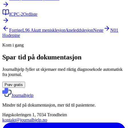
ICPC-2
Ordliste
Forrige
L96
Akutt menisklesjon/kneleddslesjon
Neste
N01
Hodepine
Kom i gang
Spar tid på dokumentasjon
Journalhjelp fyller ut skjemaer med riktig diagnosekode automatisk
fra journal.
Prøv gratis
Journalhjelp
Mindre tid på dokumentasjon, mer tid til pasientene.
Høgskoleringen 1, 7034 Trondheim
kontakt@journalhjelp.no