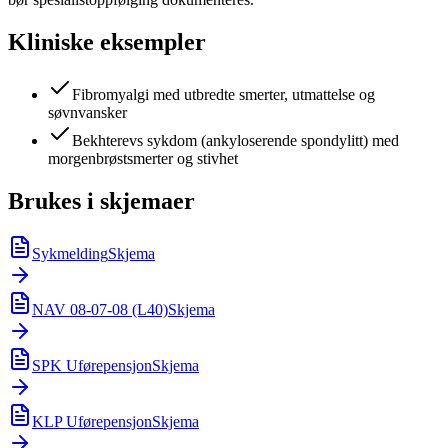
Kliniske eksempler
Fibromyalgi med utbredte smerter, utmattelse og
søvnvansker
Bekhterevs sykdom (ankyloserende spondylitt) med
morgenbrøstsmerter og stivhet
Brukes i skjemaer
Sykmelding
Skjema
NAV 08-07-08 (L40)
Skjema
SPK Uførepensjon
Skjema
KLP Uførepensjon
Skjema