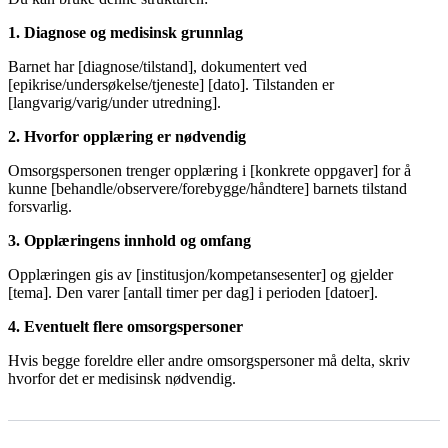
1. Diagnose og medisinsk grunnlag
Barnet har [diagnose/tilstand], dokumentert ved
[epikrise/undersøkelse/tjeneste] [dato]. Tilstanden er
[langvarig/varig/under utredning].
2. Hvorfor opplæring er nødvendig
Omsorgspersonen trenger opplæring i [konkrete oppgaver] for å
kunne [behandle/observere/forebygge/håndtere] barnets tilstand
forsvarlig.
3. Opplæringens innhold og omfang
Opplæringen gis av [institusjon/kompetansesenter] og gjelder
[tema]. Den varer [antall timer per dag] i perioden [datoer].
4. Eventuelt flere omsorgspersoner
Hvis begge foreldre eller andre omsorgspersoner må delta, skriv
hvorfor det er medisinsk nødvendig.