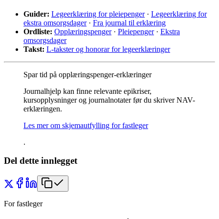
Guider:
Legeerklæring for pleiepenger
·
Legeerklæring for
ekstra omsorgsdager
·
Fra journal til erklæring
Ordliste:
Opplæringspenger
·
Pleiepenger
·
Ekstra
omsorgsdager
Takst:
L-takster og honorar for legeerklæringer
Spar tid på opplæringspenger-erklæringer
Journalhjelp kan finne relevante epikriser,
kursopplysninger og journalnotater før du skriver NAV-
erklæringen.
Les mer om skjemautfylling for fastleger
.
Del dette innlegget
For fastleger