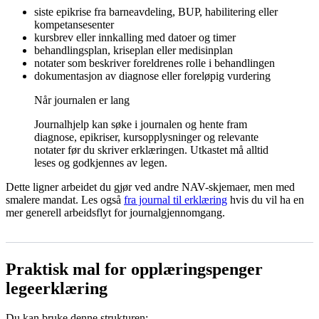
siste epikrise fra barneavdeling, BUP, habilitering eller
kompetansesenter
kursbrev eller innkalling med datoer og timer
behandlingsplan, kriseplan eller medisinplan
notater som beskriver foreldrenes rolle i behandlingen
dokumentasjon av diagnose eller foreløpig vurdering
Når journalen er lang
Journalhjelp kan søke i journalen og hente fram
diagnose, epikriser, kursopplysninger og relevante
notater før du skriver erklæringen. Utkastet må alltid
leses og godkjennes av legen.
Dette ligner arbeidet du gjør ved andre NAV-skjemaer, men med
smalere mandat. Les også
fra journal til erklæring
hvis du vil ha en
mer generell arbeidsflyt for journalgjennomgang.
Praktisk mal for opplæringspenger
legeerklæring
Du kan bruke denne strukturen: