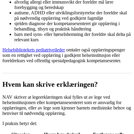
alvorlig allergi eller immunsvikt der foreldre må lære
forebygging og beredskap
autisme, ADHD eller utviklingsforstyrrelse der foreldre skal
på nødvendig opplæring ved godkjent fagmiljø
sjelden diagnose der kompetansesenteret gir opplæring i
behandling, tilsyn og praktisk håndtering
barn med syns- eller hørselshemning der foreldre skal delta på
relevant kurs
Helsebibliotekets pediatriveileder
omtaler også opplæringspenger
som en rettighet ved opplæring i godkjent helseinstitusjon eller
foreldrekurs ved offentlig spesialpedagogisk kompetansesenter.
Hvem kan skrive erklæringen?
NAV skriver at legeerklæringen skal fylles ut av lege ved
helseinstitusjonen eller kompetansesenteret som er ansvarlig for
opplæringen, eller av lege som kjenner barnets medisinske behov og
henviser til nødvendig opplæring.
I praksis betyr det: