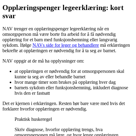
Opplæringspenger legeerklæring: kort
svar
NAV trenger en opplæringspenger legeerklæring når en
omsorgsperson må være borte fra arbeid for å få nødvendig
opplæring for et barn med funksjonshemning eller langvarig
sykdom. Ifølge
NAVs side for leger og behandlere
må erklæringen
bekrefte at opplæringen er nødvendig for å ta seg av barnet.
NAV oppgir at de må ha opplysninger om:
at opplæringen er nødvendig for at omsorgspersonen skal
kunne ta seg av eller behandle barnet
hvor mange timer som brukes på opplæring hver dag
barnets sykdom eller funksjonshemning, inkludert diagnose
hvis den er fastsatt
Det er kjernen i erklæringen. Resten bør bare være med hvis det
forklarer hvorfor opplæringen er nødvendig.
Praktisk huskeregel
Skriv diagnose, hvorfor opplæring trengs, hva
omsorgspersonen må lære, og hvor lenge opplæringen