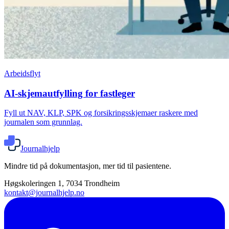
Arbeidsflyt
AI-skjemautfylling for fastleger
Fyll ut NAV, KLP, SPK og forsikringsskjemaer raskere med
journalen som grunnlag.
Journalhjelp
Mindre tid på dokumentasjon, mer tid til pasientene.
Høgskoleringen 1, 7034 Trondheim
kontakt@journalhjelp.no