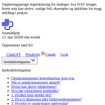
Opplæringspenger legeerklæring for fastleger: hva NAV trenger,
hvem som kan skrive, vanlige feil, eksempler og sjekkliste for trygg
utfylling i praksis.
Journalhjelp
13. mai 2026
9 min lesetid
Oppsummer med KI:
ChatGPT
Perplexity
Claude
Grok
Innholdsfortegnelse
Innholdsfortegnelse
Opplæringspenger legeerklæring: kort svar
Når er opplæringspenger aktuelt?
Hvem kan skrive erklæringen?
Hva bør erklæringen inneholde?
1. Hvilket barn gjelder det?
2. Hva er diagnosen eller funksjonshemningen?
3. Hvorfor er opplæringen nødvendig?