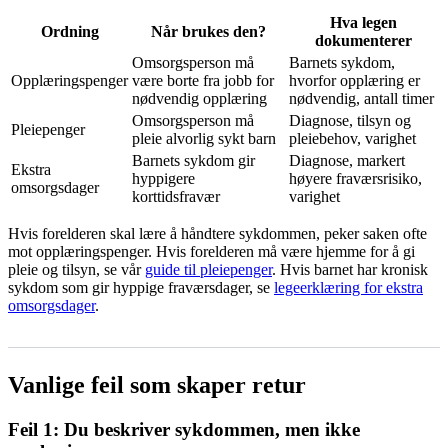
Hva legen
Ordning
Når brukes den?
dokumenterer
Omsorgsperson må
Barnets sykdom,
Opplæringspenger
være borte fra jobb for
hvorfor opplæring er
nødvendig opplæring
nødvendig, antall timer
Omsorgsperson må
Diagnose, tilsyn og
Pleiepenger
pleie alvorlig sykt barn
pleiebehov, varighet
Barnets sykdom gir
Diagnose, markert
Ekstra
hyppigere
høyere fraværsrisiko,
omsorgsdager
korttidsfravær
varighet
Hvis forelderen skal lære å håndtere sykdommen, peker saken ofte
mot opplæringspenger. Hvis forelderen må være hjemme for å gi
pleie og tilsyn, se vår
guide til pleiepenger
. Hvis barnet har kronisk
sykdom som gir hyppige fraværsdager, se
legeerklæring for ekstra
omsorgsdager
.
Vanlige feil som skaper retur
Feil 1: Du beskriver sykdommen, men ikke