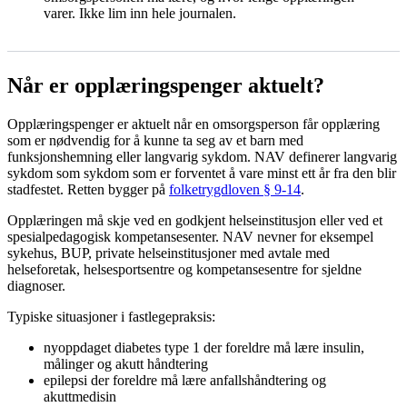
varer. Ikke lim inn hele journalen.
Når er opplæringspenger aktuelt?
Opplæringspenger er aktuelt når en omsorgsperson får opplæring
som er nødvendig for å kunne ta seg av et barn med
funksjonshemning eller langvarig sykdom. NAV definerer langvarig
sykdom som sykdom som er forventet å vare minst ett år fra den blir
stadfestet. Retten bygger på
folketrygdloven § 9-14
.
Opplæringen må skje ved en godkjent helseinstitusjon eller ved et
spesialpedagogisk kompetansesenter. NAV nevner for eksempel
sykehus, BUP, private helseinstitusjoner med avtale med
helseforetak, helsesportsentre og kompetansesentre for sjeldne
diagnoser.
Typiske situasjoner i fastlegepraksis:
nyoppdaget diabetes type 1 der foreldre må lære insulin,
målinger og akutt håndtering
epilepsi der foreldre må lære anfallshåndtering og
akuttmedisin