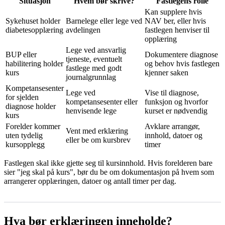
Situasjon
Hvem bør skrive?
Fastlegens rolle
Kan supplere hvis
Sykehuset holder
Barnelege eller lege ved
NAV ber, eller hvis
diabetesopplæring
avdelingen
fastlegen henviser til
opplæring
Lege ved ansvarlig
BUP eller
Dokumentere diagnose
tjeneste, eventuelt
habilitering holder
og behov hvis fastlegen
fastlege med godt
kurs
kjenner saken
journalgrunnlag
Kompetansesenter
Lege ved
Vise til diagnose,
for sjelden
kompetansesenter eller
funksjon og hvorfor
diagnose holder
henvisende lege
kurset er nødvendig
kurs
Forelder kommer
Avklare arrangør,
Vent med erklæring
uten tydelig
innhold, datoer og
eller be om kursbrev
kursopplegg
timer
Fastlegen skal ikke gjette seg til kursinnhold. Hvis forelderen bare
sier "jeg skal på kurs", bør du be om dokumentasjon på hvem som
arrangerer opplæringen, datoer og antall timer per dag.
Hva bør erklæringen inneholde?