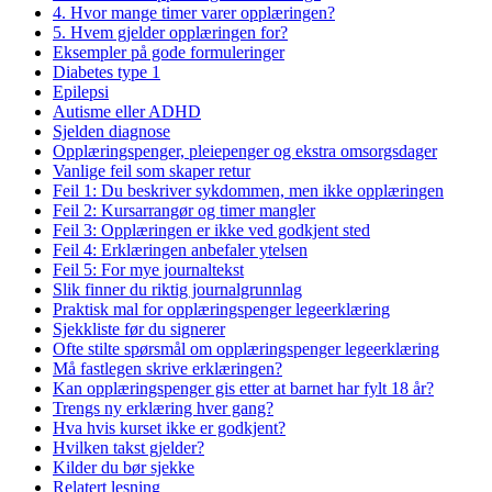
4. Hvor mange timer varer opplæringen?
5. Hvem gjelder opplæringen for?
Eksempler på gode formuleringer
Diabetes type 1
Epilepsi
Autisme eller ADHD
Sjelden diagnose
Opplæringspenger, pleiepenger og ekstra omsorgsdager
Vanlige feil som skaper retur
Feil 1: Du beskriver sykdommen, men ikke opplæringen
Feil 2: Kursarrangør og timer mangler
Feil 3: Opplæringen er ikke ved godkjent sted
Feil 4: Erklæringen anbefaler ytelsen
Feil 5: For mye journaltekst
Slik finner du riktig journalgrunnlag
Praktisk mal for opplæringspenger legeerklæring
Sjekkliste før du signerer
Ofte stilte spørsmål om opplæringspenger legeerklæring
Må fastlegen skrive erklæringen?
Kan opplæringspenger gis etter at barnet har fylt 18 år?
Trengs ny erklæring hver gang?
Hva hvis kurset ikke er godkjent?
Hvilken takst gjelder?
Kilder du bør sjekke
Relatert lesning