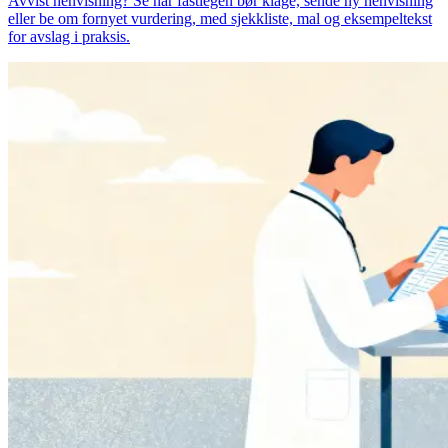
Avvist henvisning? Se når fastlegen bør klage, sende ny henvisning
eller be om fornyet vurdering, med sjekkliste, mal og eksempeltekst
for avslag i praksis.