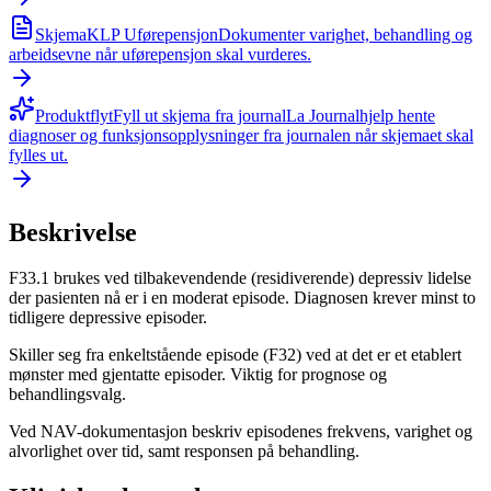
Skjema
KLP Uførepensjon
Dokumenter varighet, behandling og
arbeidsevne når uførepensjon skal vurderes.
Produktflyt
Fyll ut skjema fra journal
La Journalhjelp hente
diagnoser og funksjonsopplysninger fra journalen når skjemaet skal
fylles ut.
Beskrivelse
F33.1 brukes ved tilbakevendende (residiverende) depressiv lidelse
der pasienten nå er i en moderat episode. Diagnosen krever minst to
tidligere depressive episoder.
Skiller seg fra enkeltstående episode (F32) ved at det er et etablert
mønster med gjentatte episoder. Viktig for prognose og
behandlingsvalg.
Ved NAV-dokumentasjon beskriv episodenes frekvens, varighet og
alvorlighet over tid, samt responsen på behandling.