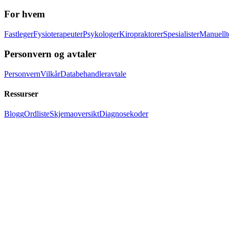
For hvem
Fastleger
Fysioterapeuter
Psykologer
Kiropraktorer
Spesialister
Manuellt
Personvern og avtaler
Personvern
Vilkår
Databehandleravtale
Ressurser
Blogg
Ordliste
Skjemaoversikt
Diagnosekoder