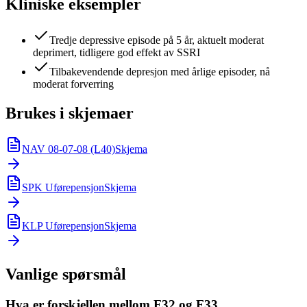
Kliniske eksempler
Tredje depressive episode på 5 år, aktuelt moderat
deprimert, tidligere god effekt av SSRI
Tilbakevendende depresjon med årlige episoder, nå
moderat forverring
Brukes i skjemaer
NAV 08-07-08 (L40)
Skjema
SPK Uførepensjon
Skjema
KLP Uførepensjon
Skjema
Vanlige spørsmål
Hva er forskjellen mellom F32 og F33