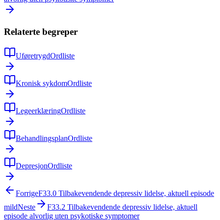
Relaterte begreper
Uføretrygd
Ordliste
Kronisk sykdom
Ordliste
Legeerklæring
Ordliste
Behandlingsplan
Ordliste
Depresjon
Ordliste
Forrige
F33.0
Tilbakevendende depressiv lidelse, aktuell episode
mild
Neste
F33.2
Tilbakevendende depressiv lidelse, aktuell
episode alvorlig uten psykotiske symptomer