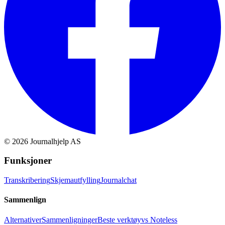
©
2026
Journalhjelp AS
Funksjoner
Transkribering
Skjemautfylling
Journalchat
Sammenlign
Alternativer
Sammenligninger
Beste verktøy
vs Noteless