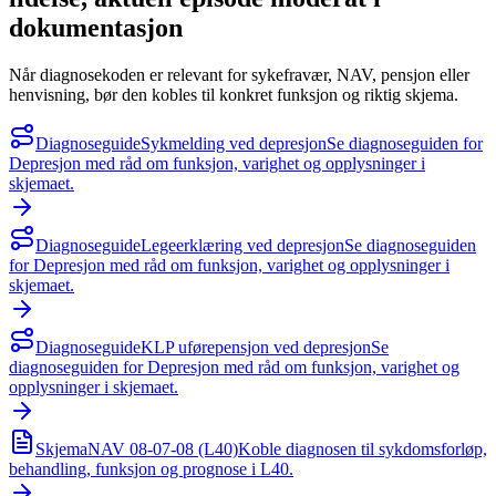
dokumentasjon
Når diagnosekoden er relevant for sykefravær, NAV, pensjon eller
henvisning, bør den kobles til konkret funksjon og riktig skjema.
Diagnoseguide
Sykmelding ved depresjon
Se diagnoseguiden for
Depresjon med råd om funksjon, varighet og opplysninger i
skjemaet.
Diagnoseguide
Legeerklæring ved depresjon
Se diagnoseguiden
for Depresjon med råd om funksjon, varighet og opplysninger i
skjemaet.
Diagnoseguide
KLP uførepensjon ved depresjon
Se
diagnoseguiden for Depresjon med råd om funksjon, varighet og
opplysninger i skjemaet.
Skjema
NAV 08-07-08 (L40)
Koble diagnosen til sykdomsforløp,
behandling, funksjon og prognose i L40.