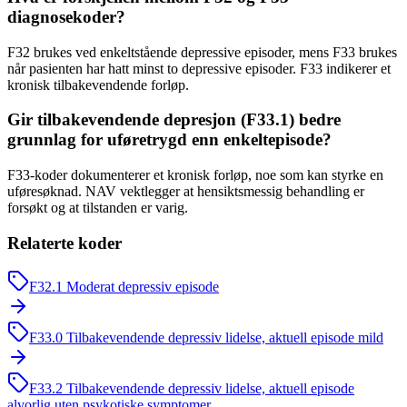
diagnosekoder?
F32 brukes ved enkeltstående depressive episoder, mens F33 brukes
når pasienten har hatt minst to depressive episoder. F33 indikerer et
kronisk tilbakevendende forløp.
Gir tilbakevendende depresjon (F33.1) bedre
grunnlag for uføretrygd enn enkeltepisode?
F33-koder dokumenterer et kronisk forløp, noe som kan styrke en
uføresøknad. NAV vektlegger at hensiktsmessig behandling er
forsøkt og at tilstanden er varig.
Relaterte koder
F32.1
Moderat depressiv episode
F33.0
Tilbakevendende depressiv lidelse, aktuell episode mild
F33.2
Tilbakevendende depressiv lidelse, aktuell episode
alvorlig uten psykotiske symptomer