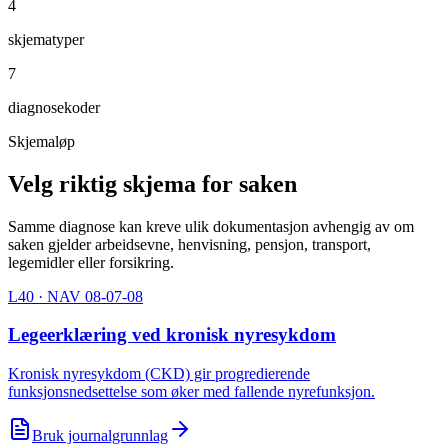
4
skjematyper
7
diagnosekoder
Skjemaløp
Velg riktig skjema for saken
Samme diagnose kan kreve ulik dokumentasjon avhengig av om
saken gjelder arbeidsevne, henvisning, pensjon, transport,
legemidler eller forsikring.
L40
· NAV 08-07-08
Legeerklæring ved kronisk nyresykdom
Kronisk nyresykdom (CKD) gir progredierende
funksjonsnedsettelse som øker med fallende nyrefunksjon.
Bruk journalgrunnlag