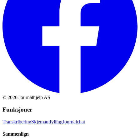
©
2026
Journalhjelp AS
Funksjoner
Transkribering
Skjemautfylling
Journalchat
Sammenlign