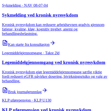
Sykmelding
· NAV 08-07-04
Sykmelding ved kronisk nyresykdom
Kronisk nyresykdom kan redusere arbeidsevnen gradvis gjennom
fatigue, kvalme, kløe, kognitiv treghet, anemi og
behandlingsbelastning.
Kan starte fra konsultasjon
Legemiddelgjennomgang
· Takst 2ld
Legemiddelgjennomgang ved kronisk nyresykdom
Kronisk nyresykdom gjør legemiddelgjennomgang særlig viktig
fordi redusert eGFR påvirker dosering, bivirkningsrisiko og valg av
behandling.
Bruk journalgrunnlag
KLP uførepensjon
· KLP U130
KLP uførepensjon ved kronisk nyresykdom