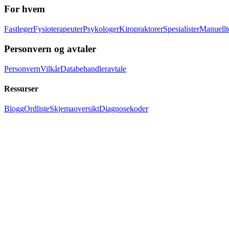
For hvem
Fastleger
Fysioterapeuter
Psykologer
Kiropraktorer
Spesialister
Manuellt
Personvern og avtaler
Personvern
Vilkår
Databehandleravtale
Ressurser
Blogg
Ordliste
Skjemaoversikt
Diagnosekoder