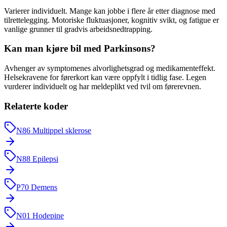
Varierer individuelt. Mange kan jobbe i flere år etter diagnose med
tilrettelegging. Motoriske fluktuasjoner, kognitiv svikt, og fatigue er
vanlige grunner til gradvis arbeidsnedtrapping.
Kan man kjøre bil med Parkinsons?
Avhenger av symptomenes alvorlighetsgrad og medikamenteffekt.
Helsekravene for førerkort kan være oppfylt i tidlig fase. Legen
vurderer individuelt og har meldeplikt ved tvil om førerevnen.
Relaterte koder
N86
Multippel sklerose
N88
Epilepsi
P70
Demens
N01
Hodepine