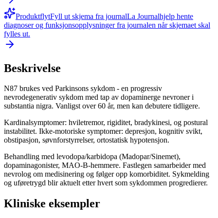
Produktflyt
Fyll ut skjema fra journal
La Journalhjelp hente
diagnoser og funksjonsopplysninger fra journalen når skjemaet skal
fylles ut.
Beskrivelse
N87 brukes ved Parkinsons sykdom - en progressiv
nevrodegenerativ sykdom med tap av dopaminerge nevroner i
substantia nigra. Vanligst over 60 år, men kan debutere tidligere.
Kardinalsymptomer: hviletremor, rigiditet, bradykinesi, og postural
instabilitet. Ikke-motoriske symptomer: depresjon, kognitiv svikt,
obstipasjon, søvnforstyrrelser, ortostatisk hypotensjon.
Behandling med levodopa/karbidopa (Madopar/Sinemet),
dopaminagonister, MAO-B-hemmere. Fastlegen samarbeider med
nevrolog om medisinering og følger opp komorbiditet. Sykmelding
og uføretrygd blir aktuelt etter hvert som sykdommen progredierer.
Kliniske eksempler