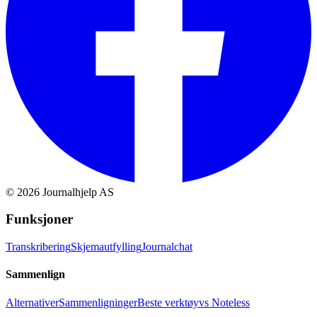
©
2026
Journalhjelp AS
Funksjoner
Transkribering
Skjemautfylling
Journalchat
Sammenlign
Alternativer
Sammenligninger
Beste verktøy
vs Noteless