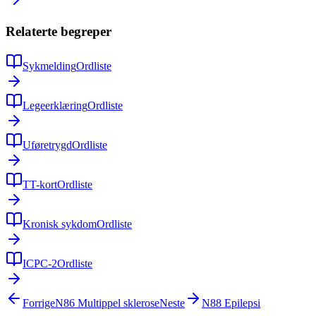
Relaterte begreper
Sykmelding
Ordliste
Legeerklæring
Ordliste
Uføretrygd
Ordliste
TT-kort
Ordliste
Kronisk sykdom
Ordliste
ICPC-2
Ordliste
Forrige
N86
Multippel sklerose
Neste
N88
Epilepsi