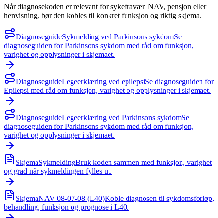
Når diagnosekoden er relevant for sykefravær, NAV, pensjon eller
henvisning, bør den kobles til konkret funksjon og riktig skjema.
Diagnoseguide
Sykmelding ved Parkinsons sykdom
Se
diagnoseguiden for Parkinsons sykdom med råd om funksjon,
varighet og opplysninger i skjemaet.
Diagnoseguide
Legeerklæring ved epilepsi
Se diagnoseguiden for
Epilepsi med råd om funksjon, varighet og opplysninger i skjemaet.
Diagnoseguide
Legeerklæring ved Parkinsons sykdom
Se
diagnoseguiden for Parkinsons sykdom med råd om funksjon,
varighet og opplysninger i skjemaet.
Skjema
Sykmelding
Bruk koden sammen med funksjon, varighet
og grad når sykmeldingen fylles ut.
Skjema
NAV 08-07-08 (L40)
Koble diagnosen til sykdomsforløp,
behandling, funksjon og prognose i L40.