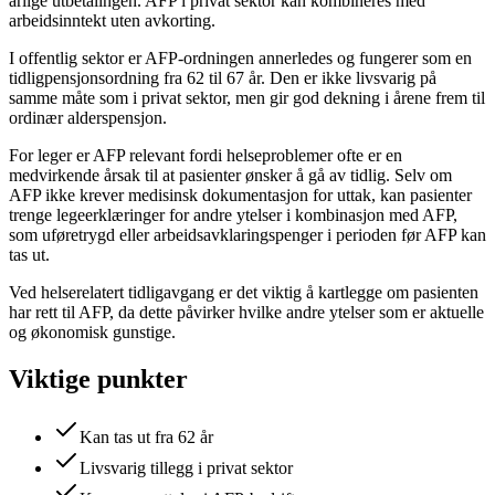
årlige utbetalingen. AFP i privat sektor kan kombineres med
arbeidsinntekt uten avkorting.
I offentlig sektor er AFP-ordningen annerledes og fungerer som en
tidligpensjonsordning fra 62 til 67 år. Den er ikke livsvarig på
samme måte som i privat sektor, men gir god dekning i årene frem til
ordinær alderspensjon.
For leger er AFP relevant fordi helseproblemer ofte er en
medvirkende årsak til at pasienter ønsker å gå av tidlig. Selv om
AFP ikke krever medisinsk dokumentasjon for uttak, kan pasienter
trenge legeerklæringer for andre ytelser i kombinasjon med AFP,
som uføretrygd eller arbeidsavklaringspenger i perioden før AFP kan
tas ut.
Ved helserelatert tidligavgang er det viktig å kartlegge om pasienten
har rett til AFP, da dette påvirker hvilke andre ytelser som er aktuelle
og økonomisk gunstige.
Viktige punkter
Kan tas ut fra 62 år
Livsvarig tillegg i privat sektor