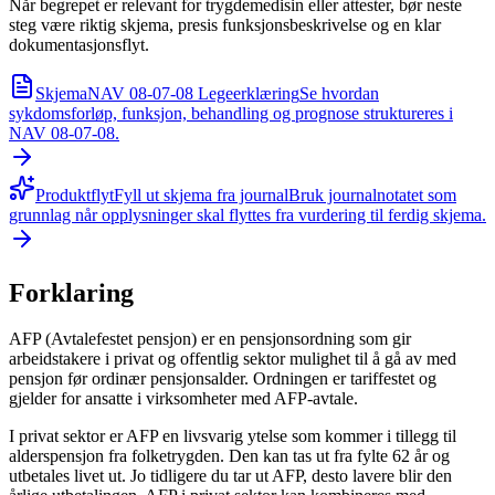
Når begrepet er relevant for trygdemedisin eller attester, bør neste
steg være riktig skjema, presis funksjonsbeskrivelse og en klar
dokumentasjonsflyt.
Skjema
NAV 08-07-08 Legeerklæring
Se hvordan
sykdomsforløp, funksjon, behandling og prognose struktureres i
NAV 08-07-08.
Produktflyt
Fyll ut skjema fra journal
Bruk journalnotatet som
grunnlag når opplysninger skal flyttes fra vurdering til ferdig skjema.
Forklaring
AFP (Avtalefestet pensjon) er en pensjonsordning som gir
arbeidstakere i privat og offentlig sektor mulighet til å gå av med
pensjon før ordinær pensjonsalder. Ordningen er tariffestet og
gjelder for ansatte i virksomheter med AFP-avtale.
I privat sektor er AFP en livsvarig ytelse som kommer i tillegg til
alderspensjon fra folketrygden. Den kan tas ut fra fylte 62 år og
utbetales livet ut. Jo tidligere du tar ut AFP, desto lavere blir den