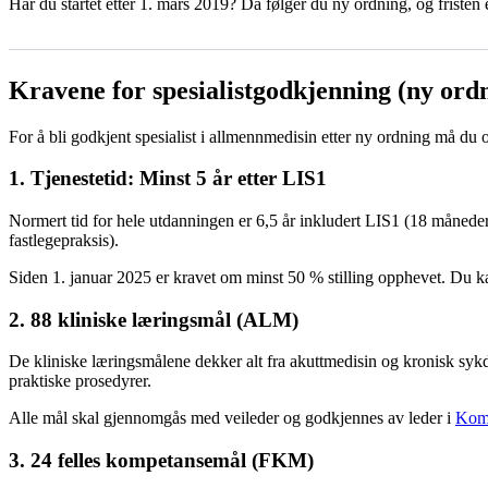
Har du startet etter 1. mars 2019? Da følger du ny ordning, og fristen 
Kravene for spesialistgodkjenning (ny ord
For å bli godkjent spesialist i allmennmedisin etter ny ordning må du op
1. Tjenestetid: Minst 5 år etter LIS1
Normert tid for hele utdanningen er 6,5 år inkludert LIS1 (18 måneder)
fastlegepraksis).
Siden 1. januar 2025 er kravet om minst 50 % stilling opphevet. Du kan 
2. 88 kliniske læringsmål (ALM)
De kliniske læringsmålene dekker alt fra akuttmedisin og kronisk syk
praktiske prosedyrer.
Alle mål skal gjennomgås med veileder og godkjennes av leder i
Komp
3. 24 felles kompetansemål (FKM)