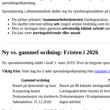
spesialistgodkjenning.
Spesialisering i allmennmedisin skiller seg fra sykehusspesialiteter på 
Du jobber primært i
kommunehelsetjenesten
(fastlegepraksis,
Du skaffer relevant stilling
selv
(ingen sentral fordeling som fo
Mye av læringen skjer gjennom
selvstendig klinisk arbeid
med
Du kan være
næringsdrivende eller ansatt
Ny vs. gammel ordning: Fristen i 2026
Ny spesialistordning trådte i kraft 1. mars 2019. Hvis du begynte spe
Viktig frist:
Siste dag for å søke spesialistgodkjenning etter
gammel o
Gammel ordning
Basert på tjenestetid og kurs
Basert på 88 kliniske læringsm
Kurspoeng-basert
Læringsaktiviteter knyttet til hve
Dokumentasjon via kursbevis
Dokumentasjon i Kompetansepo
Søknadsfrist: 31.12.2026
Ingen tidsfrist