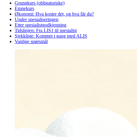
Grunnkurs (obligatoriske)
Emnekurs
Økonomi: Hva koster det, og hva får du?
Under spesialiseringen
Etter spesialistgodkjenning
Tidslinjen: Fra LIS1 til spesialist
Sjekkliste: Kommet i gang med ALIS
Vanlige spørsmål