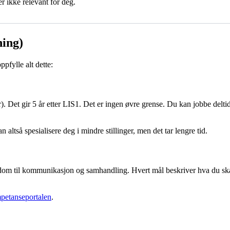
er ikke relevant for deg.
ning)
pfylle alt dette:
. Det gir 5 år etter LIS1. Det er ingen øvre grense. Du kan jobbe delti
altså spesialisere deg i mindre stillinger, men det tar lengre tid.
dom til kommunikasjon og samhandling. Hvert mål beskriver hva du skal 
etanseportalen
.