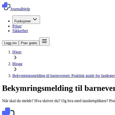
Journalhjelp
Funksjoner
Priser
Sikkerhet
Logg inn
Prøv gratis
Hjem
Blogg
Bekymringsmelding til barnevernet: Praktisk guide for fastlege
Bekymringsmelding til barnevern
Når skal du melde? Hva skriver du? Og hva med taushetsplikten? Prakt