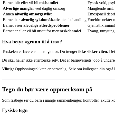
Barnet blir eller vil bli
mishandlet
Fysisk vold, psy
Alvorlige mangler
ved daglig omsorg
Manglende mat, k
Annen
alvorlig omsorgssvikt
Emosjonell depri
Barnet har
alvorlig sykdom/skade
uten behandling
Foreldre nekter 
Barnet viser
alvorlige atferdsproblemer
Gjentatt kriminal
Barnet er eller vil bli utsatt for
menneskehandel
Tvang, utnytting
Hva betyr «grunn til å tro»?
Terskelen er lavere enn mange tror. Du trenger
ikke sikker viten
. De
Du skal heller ikke etterforske selv. Det er barnevernets jobb å under
Viktig:
Opplysningsplikten er personlig. Selv om kollegaen din også 
Tegn du bør være oppmerksom på
Som fastlege ser du barn i mange sammenhenger: kontroller, akutte k
Fysiske tegn