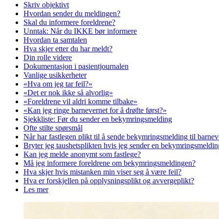
Skriv objektivt
Hvordan sender du meldingen?
Skal du informere foreldrene?
Unntak: Når du IKKE bør informere
Hvordan ta samtalen
Hva skjer etter du har meldt?
Din rolle videre
Dokumentasjon i pasientjournalen
Vanlige usikkerheter
«Hva om jeg tar feil?»
«Det er nok ikke så alvorlig»
«Foreldrene vil aldri komme tilbake»
«Kan jeg ringe barnevernet for å drøfte først?»
Sjekkliste: Før du sender en bekymringsmelding
Ofte stilte spørsmål
Når har fastlegen plikt til å sende bekymringsmelding til barnev
Bryter jeg taushetsplikten hvis jeg sender en bekymringsmeldi
Kan jeg melde anonymt som fastlege?
Må jeg informere foreldrene om bekymringsmeldingen?
Hva skjer hvis mistanken min viser seg å være feil?
Hva er forskjellen på opplysningsplikt og avvergeplikt?
Les mer