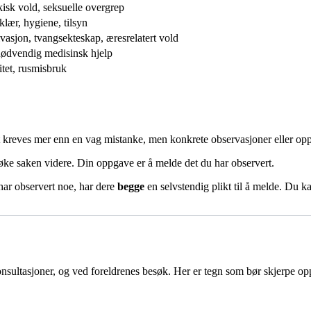
kisk vold, seksuelle overgrep
lær, hygiene, tilsyn
vasjon, tvangsekteskap, æresrelatert vold
nødvendig medisinsk hjelp
itet, rusmisbruk
t kreves mer enn en vag mistanke, men konkrete observasjoner eller opp
søke saken videre. Din oppgave er å melde det du har observert.
har observert noe, har dere
begge
en selvstendig plikt til å melde. Du ka
onsultasjoner, og ved foreldrenes besøk. Her er tegn som bør skjerpe 