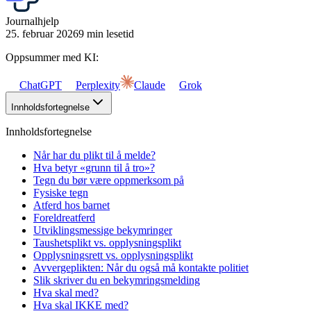
Journalhjelp
25. februar 2026
9 min lesetid
Oppsummer med KI:
ChatGPT
Perplexity
Claude
Grok
Innholdsfortegnelse
Innholdsfortegnelse
Når har du plikt til å melde?
Hva betyr «grunn til å tro»?
Tegn du bør være oppmerksom på
Fysiske tegn
Atferd hos barnet
Foreldreatferd
Utviklingsmessige bekymringer
Taushetsplikt vs. opplysningsplikt
Opplysningsrett vs. opplysningsplikt
Avvergeplikten: Når du også må kontakte politiet
Slik skriver du en bekymringsmelding
Hva skal med?
Hva skal IKKE med?