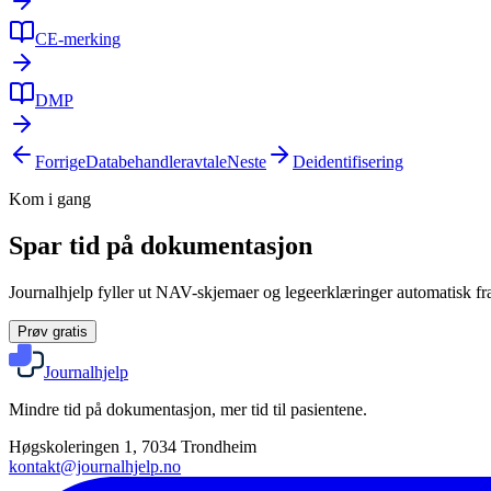
CE-merking
DMP
Forrige
Databehandleravtale
Neste
Deidentifisering
Kom i gang
Spar tid på dokumentasjon
Journalhjelp fyller ut NAV-skjemaer og legeerklæringer automatisk fra
Prøv gratis
Journalhjelp
Mindre tid på dokumentasjon, mer tid til pasientene.
Høgskoleringen 1, 7034 Trondheim
kontakt@journalhjelp.no