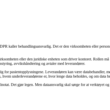
 GDPR kaller behandlingsansvarlig. Det er den virksomheten eller pers
virksomheten eller den juridiske enheten som driver kontoret. Rollen må 
gsstyring, avvikshåndtering og avtaler med leverandører.
arlig for pasientopplysningene. Leverandøren kan være databehandler, me
es, hvem underleverandørene er, hvor lenge data beholdes, og om data br
notat. Det gjør legen. Men dataansvarlig skal sørge for at verktøyet og