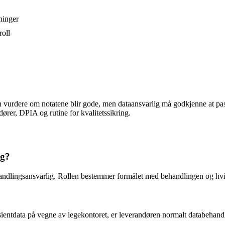
ninger
roll
 kan vurdere om notatene blir gode, men dataansvarlig må godkjenne at pa
dører, DPIA og rutine for kvalitetssikring.
ig?
handlingsansvarlig. Rollen bestemmer formålet med behandlingen og hv
ientdata på vegne av legekontoret, er leverandøren normalt databehandle