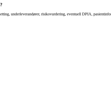
k?
etting, underleverandører, risikovurdering, eventuell DPIA, pasientinfor