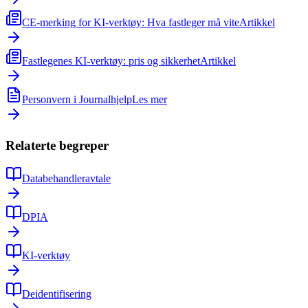
CE-merking for KI-verktøy: Hva fastleger må vite
Artikkel
Fastlegenes KI-verktøy: pris og sikkerhet
Artikkel
Personvern i Journalhjelp
Les mer
Relaterte begreper
Databehandleravtale
DPIA
KI-verktøy
Deidentifisering