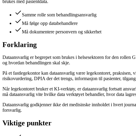
brukes med pasientdata.
Samme rolle som behandlingsansvarlig
Må følge opp databehandlere
Må dokumentere personvern og sikkerhet
Forklaring
Dataansvarlig er begrepet som brukes i helsesektoren for den rollen
og hvordan behandlingen skal skje.
På et fastlegekontor kan dataansvarlig være legekontoret, praksisen, 
risikovurdering, DPIA der det trengs, informasjon til pasienter, tilgan
Når legekontoret bruker et KI-verktøy, er dataansvarlig fortsatt ansv
må dataansvarlig vite hvilke data verktøyet behandler, hvor data lagr
Dataansvarlig godkjenner ikke det medisinske innholdet i hvert journal
forsvarlig.
Viktige punkter