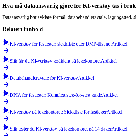
Hva må dataansvarlig gjøre før KI-verktøy tas i bru
Dataansvarlig bør avklare formål, databehandleravtale, lagringssted, sl
Relatert innhold
KI-verktøy for fastleger: sjekkliste etter DMP-tilsynet
Artikkel
Slik får du KI-verktøy godkjent på legekontoret
Artikkel
Databehandleravtale for KI-verktøy
Artikkel
DPIA for fastleger: Komplett steg-for-steg guide
Artikkel
KI-verktøy på legekontoret: Sjekkliste for fastleger
Artikkel
Slik tester du KI-verktøy på legekontoret på 14 dager
Artikkel