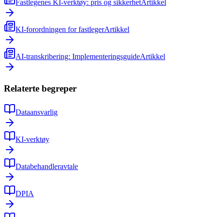
Fastlegenes KI-verktøy: pris og sikkerhet
Artikkel
KI-forordningen for fastleger
Artikkel
AI-transkribering: Implementeringsguide
Artikkel
Relaterte begreper
Dataansvarlig
KI-verktøy
Databehandleravtale
DPIA