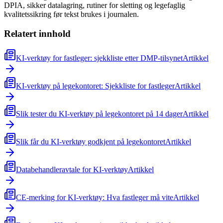
DPIA, sikker datalagring, rutiner for sletting og legefaglig
kvalitetssikring før tekst brukes i journalen.
Relatert innhold
KI-verktøy for fastleger: sjekkliste etter DMP-tilsynet
Artikkel
KI-verktøy på legekontoret: Sjekkliste for fastleger
Artikkel
Slik tester du KI-verktøy på legekontoret på 14 dager
Artikkel
Slik får du KI-verktøy godkjent på legekontoret
Artikkel
Databehandleravtale for KI-verktøy
Artikkel
CE-merking for KI-verktøy: Hva fastleger må vite
Artikkel