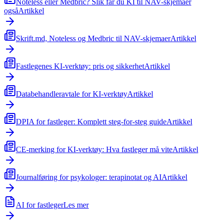
Noteless eller Medbric? Slik får du KI til NAV-skjemaer
også
Artikkel
Skrift.md, Noteless og Medbric til NAV-skjemaer
Artikkel
Fastlegenes KI-verktøy: pris og sikkerhet
Artikkel
Databehandleravtale for KI-verktøy
Artikkel
DPIA for fastleger: Komplett steg-for-steg guide
Artikkel
CE-merking for KI-verktøy: Hva fastleger må vite
Artikkel
Journalføring for psykologer: terapinotat og AI
Artikkel
AI for fastleger
Les mer