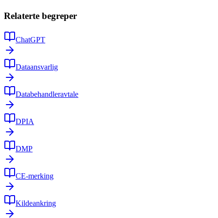
Relaterte begreper
ChatGPT
Dataansvarlig
Databehandleravtale
DPIA
DMP
CE-merking
Kildeankring