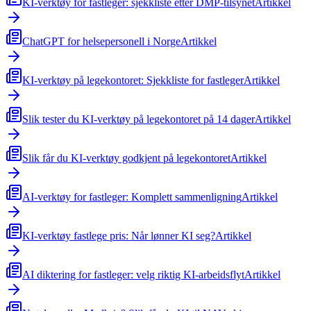
KI-verktøy for fastleger: sjekkliste etter DMP-tilsynet
Artikkel
ChatGPT for helsepersonell i Norge
Artikkel
KI-verktøy på legekontoret: Sjekkliste for fastleger
Artikkel
Slik tester du KI-verktøy på legekontoret på 14 dager
Artikkel
Slik får du KI-verktøy godkjent på legekontoret
Artikkel
AI-verktøy for fastleger: Komplett sammenligning
Artikkel
KI-verktøy fastlege pris: Når lønner KI seg?
Artikkel
AI diktering for fastleger: velg riktig KI-arbeidsflyt
Artikkel