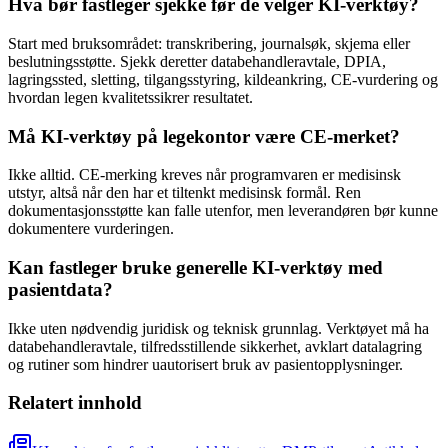
Hva bør fastleger sjekke før de velger KI-verktøy?
Start med bruksområdet: transkribering, journalsøk, skjema eller
beslutningsstøtte. Sjekk deretter databehandleravtale, DPIA,
lagringssted, sletting, tilgangsstyring, kildeankring, CE-vurdering og
hvordan legen kvalitetssikrer resultatet.
Må KI-verktøy på legekontor være CE-merket?
Ikke alltid. CE-merking kreves når programvaren er medisinsk
utstyr, altså når den har et tiltenkt medisinsk formål. Ren
dokumentasjonsstøtte kan falle utenfor, men leverandøren bør kunne
dokumentere vurderingen.
Kan fastleger bruke generelle KI-verktøy med
pasientdata?
Ikke uten nødvendig juridisk og teknisk grunnlag. Verktøyet må ha
databehandleravtale, tilfredsstillende sikkerhet, avklart datalagring
og rutiner som hindrer uautorisert bruk av pasientopplysninger.
Relatert innhold