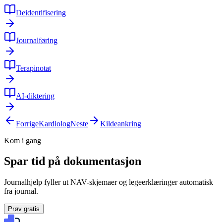
Deidentifisering
Journalføring
Terapinotat
AI-diktering
Forrige
Kardiolog
Neste
Kildeankring
Kom i gang
Spar tid på dokumentasjon
Journalhjelp fyller ut NAV-skjemaer og legeerklæringer automatisk
fra journal.
Prøv gratis