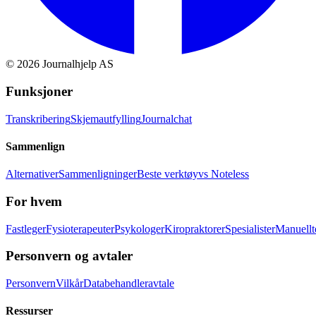
©
2026
Journalhjelp AS
Funksjoner
Transkribering
Skjemautfylling
Journalchat
Sammenlign
Alternativer
Sammenligninger
Beste verktøy
vs Noteless
For hvem
Fastleger
Fysioterapeuter
Psykologer
Kiropraktorer
Spesialister
Manuellt
Personvern og avtaler
Personvern
Vilkår
Databehandleravtale
Ressurser