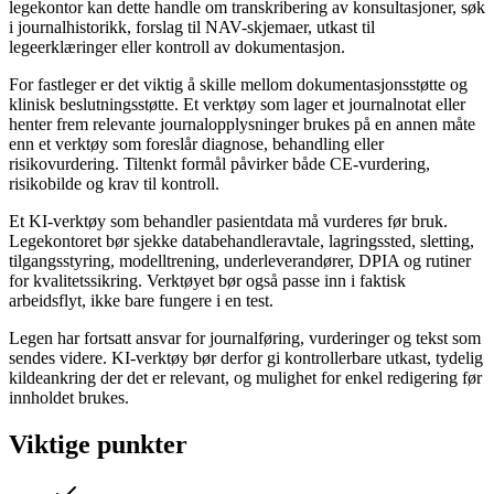
legekontor kan dette handle om transkribering av konsultasjoner, søk
i journalhistorikk, forslag til NAV-skjemaer, utkast til
legeerklæringer eller kontroll av dokumentasjon.
For fastleger er det viktig å skille mellom dokumentasjonsstøtte og
klinisk beslutningsstøtte. Et verktøy som lager et journalnotat eller
henter frem relevante journalopplysninger brukes på en annen måte
enn et verktøy som foreslår diagnose, behandling eller
risikovurdering. Tiltenkt formål påvirker både CE-vurdering,
risikobilde og krav til kontroll.
Et KI-verktøy som behandler pasientdata må vurderes før bruk.
Legekontoret bør sjekke databehandleravtale, lagringssted, sletting,
tilgangsstyring, modelltrening, underleverandører, DPIA og rutiner
for kvalitetssikring. Verktøyet bør også passe inn i faktisk
arbeidsflyt, ikke bare fungere i en test.
Legen har fortsatt ansvar for journalføring, vurderinger og tekst som
sendes videre. KI-verktøy bør derfor gi kontrollerbare utkast, tydelig
kildeankring der det er relevant, og mulighet for enkel redigering før
innholdet brukes.
Viktige punkter