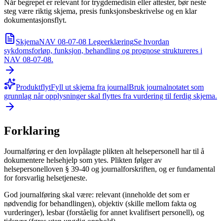
Når begrepet er relevant for trygdemedisin eller attester, bør neste
steg være riktig skjema, presis funksjonsbeskrivelse og en klar
dokumentasjonsflyt.
Skjema
NAV 08-07-08 Legeerklæring
Se hvordan
sykdomsforløp, funksjon, behandling og prognose struktureres i
NAV 08-07-08.
Produktflyt
Fyll ut skjema fra journal
Bruk journalnotatet som
grunnlag når opplysninger skal flyttes fra vurdering til ferdig skjema.
Forklaring
Journalføring er den lovpålagte plikten alt helsepersonell har til å
dokumentere helsehjelp som ytes. Plikten følger av
helsepersonelloven § 39-40 og journalforskriften, og er fundamental
for forsvarlig helsetjeneste.
God journalføring skal være: relevant (inneholde det som er
nødvendig for behandlingen), objektiv (skille mellom fakta og
vurderinger), lesbar (forståelig for annet kvalifisert personell), og