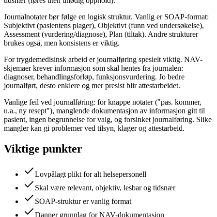
tidsnær (føres uten unødig opphold).
Journalnotater bør følge en logisk struktur. Vanlig er SOAP-format:
Subjektivt (pasientens plager), Objektivt (funn ved undersøkelse),
Assessment (vurdering/diagnose), Plan (tiltak). Andre strukturer
brukes også, men konsistens er viktig.
For trygdemedisinsk arbeid er journalføring spesielt viktig. NAV-
skjemaer krever informasjon som skal hentes fra journalen:
diagnoser, behandlingsforløp, funksjonsvurdering. Jo bedre
journalført, desto enklere og mer presist blir attestarbeidet.
Vanlige feil ved journalføring: for knappe notater ("pas. kommer,
u.a., ny resept"), manglende dokumentasjon av informasjon gitt til
pasient, ingen begrunnelse for valg, og forsinket journalføring. Slike
mangler kan gi problemer ved tilsyn, klager og attestarbeid.
Viktige punkter
Lovpålagt plikt for alt helsepersonell
Skal være relevant, objektiv, lesbar og tidsnær
SOAP-struktur er vanlig format
Danner grunnlag for NAV-dokumentasjon