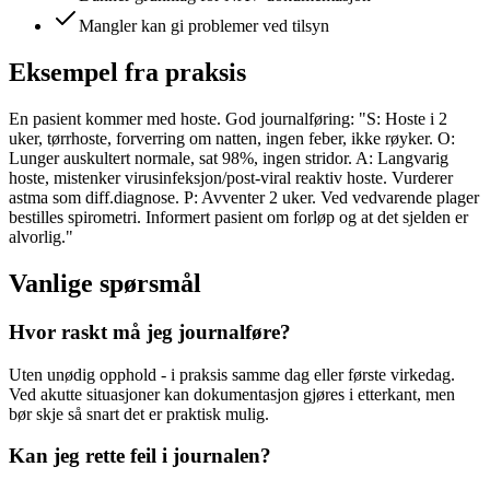
Mangler kan gi problemer ved tilsyn
Eksempel fra praksis
En pasient kommer med hoste. God journalføring: "S: Hoste i 2
uker, tørrhoste, forverring om natten, ingen feber, ikke røyker. O:
Lunger auskultert normale, sat 98%, ingen stridor. A: Langvarig
hoste, mistenker virusinfeksjon/post-viral reaktiv hoste. Vurderer
astma som diff.diagnose. P: Avventer 2 uker. Ved vedvarende plager
bestilles spirometri. Informert pasient om forløp og at det sjelden er
alvorlig."
Vanlige spørsmål
Hvor raskt må jeg journalføre?
Uten unødig opphold - i praksis samme dag eller første virkedag.
Ved akutte situasjoner kan dokumentasjon gjøres i etterkant, men
bør skje så snart det er praktisk mulig.
Kan jeg rette feil i journalen?