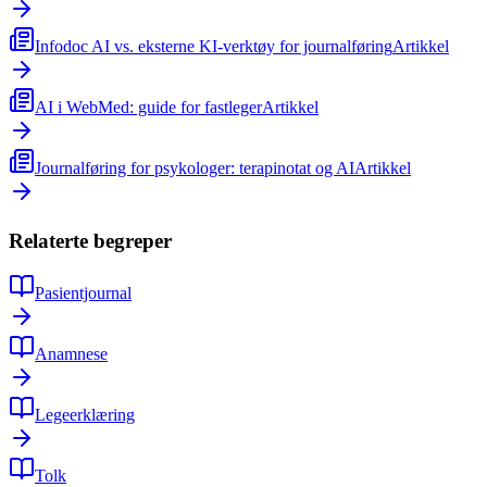
Infodoc AI vs. eksterne KI-verktøy for journalføring
Artikkel
AI i WebMed: guide for fastleger
Artikkel
Journalføring for psykologer: terapinotat og AI
Artikkel
Relaterte begreper
Pasientjournal
Anamnese
Legeerklæring
Tolk