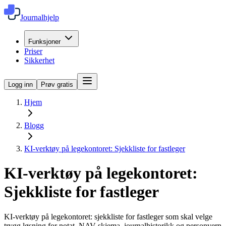
Journalhjelp
Funksjoner
Priser
Sikkerhet
Logg inn
Prøv gratis
Hjem
Blogg
KI-verktøy på legekontoret: Sjekkliste for fastleger
KI-verktøy på legekontoret:
Sjekkliste for fastleger
KI-verktøy på legekontoret: sjekkliste for fastleger som skal velge
trygg løsning for notat, NAV-skjema, journalhistorikk og personvern