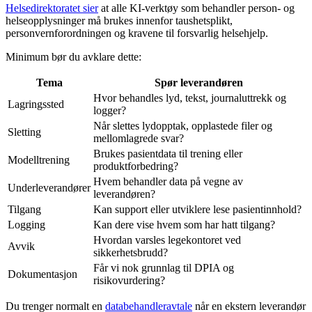
Helsedirektoratet sier
at alle KI-verktøy som behandler person- og
helseopplysninger må brukes innenfor taushetsplikt,
personvernforordningen og kravene til forsvarlig helsehjelp.
Minimum bør du avklare dette:
Tema
Spør leverandøren
Hvor behandles lyd, tekst, journaluttrekk og
Lagringssted
logger?
Når slettes lydopptak, opplastede filer og
Sletting
mellomlagrede svar?
Brukes pasientdata til trening eller
Modelltrening
produktforbedring?
Hvem behandler data på vegne av
Underleverandører
leverandøren?
Tilgang
Kan support eller utviklere lese pasientinnhold?
Logging
Kan dere vise hvem som har hatt tilgang?
Hvordan varsles legekontoret ved
Avvik
sikkerhetsbrudd?
Får vi nok grunnlag til DPIA og
Dokumentasjon
risikovurdering?
Du trenger normalt en
databehandleravtale
når en ekstern leverandør