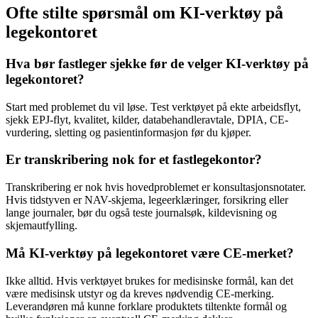
Ofte stilte spørsmål om KI-verktøy på
legekontoret
Hva bør fastleger sjekke før de velger KI-verktøy på
legekontoret?
Start med problemet du vil løse. Test verktøyet på ekte arbeidsflyt,
sjekk EPJ-flyt, kvalitet, kilder, databehandleravtale, DPIA, CE-
vurdering, sletting og pasientinformasjon før du kjøper.
Er transkribering nok for et fastlegekontor?
Transkribering er nok hvis hovedproblemet er konsultasjonsnotater.
Hvis tidstyven er NAV-skjema, legeerklæringer, forsikring eller
lange journaler, bør du også teste journalsøk, kildevisning og
skjemautfylling.
Må KI-verktøy på legekontoret være CE-merket?
Ikke alltid. Hvis verktøyet brukes for medisinske formål, kan det
være medisinsk utstyr og da kreves nødvendig CE-merking.
Leverandøren må kunne forklare produktets tiltenkte formål og