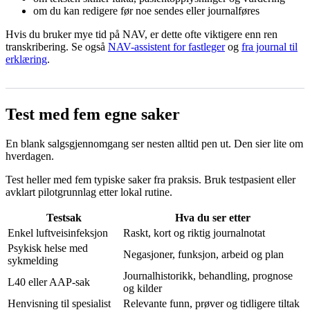
om du kan redigere før noe sendes eller journalføres
Hvis du bruker mye tid på NAV, er dette ofte viktigere enn ren
transkribering. Se også
NAV-assistent for fastleger
og
fra journal til
erklæring
.
Test med fem egne saker
En blank salgsgjennomgang ser nesten alltid pen ut. Den sier lite om
hverdagen.
Test heller med fem typiske saker fra praksis. Bruk testpasient eller
avklart pilotgrunnlag etter lokal rutine.
Testsak
Hva du ser etter
Enkel luftveisinfeksjon
Raskt, kort og riktig journalnotat
Psykisk helse med
Negasjoner, funksjon, arbeid og plan
sykmelding
Journalhistorikk, behandling, prognose
L40 eller AAP-sak
og kilder
Henvisning til spesialist
Relevante funn, prøver og tidligere tiltak