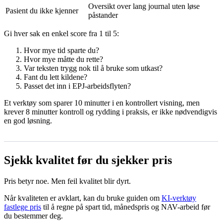
Oversikt over lang journal uten løse
Pasient du ikke kjenner
påstander
Gi hver sak en enkel score fra 1 til 5:
Hvor mye tid sparte du?
Hvor mye måtte du rette?
Var teksten trygg nok til å bruke som utkast?
Fant du lett kildene?
Passet det inn i EPJ-arbeidsflyten?
Et verktøy som sparer 10 minutter i en kontrollert visning, men
krever 8 minutter kontroll og rydding i praksis, er ikke nødvendigvis
en god løsning.
Sjekk kvalitet før du sjekker pris
Pris betyr noe. Men feil kvalitet blir dyrt.
Når kvaliteten er avklart, kan du bruke guiden om
KI-verktøy
fastlege pris
til å regne på spart tid, månedspris og NAV-arbeid før
du bestemmer deg.