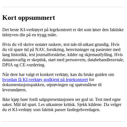
Kort oppsummert
Det beste KI-verktøyet på legekontoret er det som løser den faktiske
tidstyven din på en trygg måte.
Hvis du vil skrive notater raskere, test tale-til-utkast grundig. Hvis
du vil spare tid på NAV, forsikring, henvisninger og pasienter med
lang historikk, test journalforståelse, kilder og skjemautfylling. Hvis
dataansvarlig er skeptisk, start med personvern, databehandleravtale,
DPIA og CE-vurdering.
Når dere har valgt et konkret verktøy, kan du bruke guiden om
hvordan få KI-verktøy godkjent på legekontoret
for
dokumentasjonspakken, utprøvingen og spørsmålene til
leverandøren.
Ikke kjøp bare fordi salgspresentasjonen ser god ut. Test med egne
saker. Mål tid spart. Les utkastene kritisk. Sjekk kildene. Da velger
du et KI-verktøy som faktisk passer fastlegehverdagen.