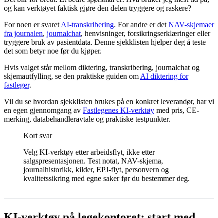
og kan verktøyet faktisk gjøre den delen tryggere og raskere?
For noen er svaret
AI-transkribering
. For andre er det
NAV-skjemaer
fra journalen
,
journalchat
, henvisninger, forsikringserklæringer eller
tryggere bruk av pasientdata. Denne sjekklisten hjelper deg å teste
det som betyr noe før du kjøper.
Hvis valget står mellom diktering, transkribering, journalchat og
skjemautfylling, se den praktiske guiden om
AI diktering for
fastleger
.
Vil du se hvordan sjekklisten brukes på en konkret leverandør, har vi
en egen gjennomgang av
Fastlegenes KI-verktøy
med pris, CE-
merking, databehandleravtale og praktiske testpunkter.
Kort svar
Velg KI-verktøy etter arbeidsflyt, ikke etter
salgspresentasjonen. Test notat, NAV-skjema,
journalhistorikk, kilder, EPJ-flyt, personvern og
kvalitetssikring med egne saker før du bestemmer deg.
KI-verktøy på legekontoret: start med