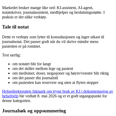
Markedet bruker mange like ord: KI-assistent, AI-agent,
notatskriver, journalassistent, medhjelper og beslutningsstøtte. I
praksis er det ulike verktøy.
Tale til notat
Dette er verktøy som lytter til konsultasjonen og lager utkast til
journalnotat. Det passer godt når du vil skrive mindre mens
pasienten er på rommet.
Test særlig:
om notatet blir for langt
om det skiller mellom lege og pasient
om medisiner, doser, negasjoner og høyre/venstre blir riktig
om det passer din journalstil
om pasienten kan reservere seg uten at flyten stopper
Helsedirektoratets faktaark om trygg bruk av KI i dokumentasjon av
helsehjelp
ble vedtatt 8. mai 2026 og er et godt utgangspunkt for
denne kategorien.
Journalsøk og oppsummering