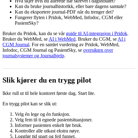
Hva skjer hvis du allerede har skrevet i dagsnotatet?
Kan du bruke journalhistorikk, eller bare dagens samtale?
Kan du eksportere journal-PDF når du trenger det?
Fungerer flyten i Pridok, WebMed, Infodoc, CGM eller
PasientSky?
Bruker du Pridok, kan du se vår
guide til AI-integrasjon i Pridok
.
Bruker du WebMed, se
AI i WebMed
. Bruker du CGM, se
AI i
CGM Journal
. For en samlet vurdering av Pridok, WebMed,
Infodoc, CGM Journal og PasientSky, se
oversikten over
journalsystemer og Journalhjelp
.
Slik kjører du en trygg pilot
Ikke rull ut til hele kontoret første dag. Start lite.
En trygg pilot kan se slik ut:
Velg én lege og én funksjon.
Velg fem til ti egnede pasientsituasjoner.
Informer pasienten enkelt før bruk.
Kontroller alle utkast ekstra nøye.
Loggfør tid spart og feil funnet.