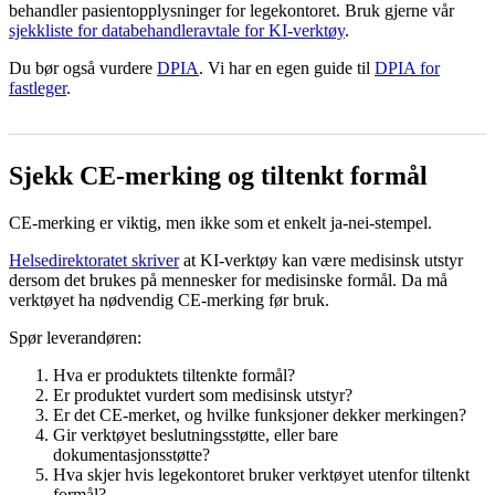
behandler pasientopplysninger for legekontoret. Bruk gjerne vår
sjekkliste for databehandleravtale for KI-verktøy
.
Du bør også vurdere
DPIA
. Vi har en egen guide til
DPIA for
fastleger
.
Sjekk CE-merking og tiltenkt formål
CE-merking er viktig, men ikke som et enkelt ja-nei-stempel.
Helsedirektoratet skriver
at KI-verktøy kan være medisinsk utstyr
dersom det brukes på mennesker for medisinske formål. Da må
verktøyet ha nødvendig CE-merking før bruk.
Spør leverandøren:
Hva er produktets tiltenkte formål?
Er produktet vurdert som medisinsk utstyr?
Er det CE-merket, og hvilke funksjoner dekker merkingen?
Gir verktøyet beslutningsstøtte, eller bare
dokumentasjonsstøtte?
Hva skjer hvis legekontoret bruker verktøyet utenfor tiltenkt
formål?