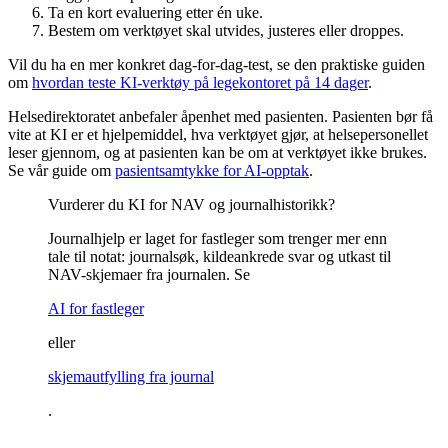
Ta en kort evaluering etter én uke.
Bestem om verktøyet skal utvides, justeres eller droppes.
Vil du ha en mer konkret dag-for-dag-test, se den praktiske guiden
om
hvordan teste KI-verktøy på legekontoret på 14 dager
.
Helsedirektoratet anbefaler åpenhet med pasienten. Pasienten bør få
vite at KI er et hjelpemiddel, hva verktøyet gjør, at helsepersonellet
leser gjennom, og at pasienten kan be om at verktøyet ikke brukes.
Se vår guide om
pasientsamtykke for AI-opptak
.
Vurderer du KI for NAV og journalhistorikk?
Journalhjelp er laget for fastleger som trenger mer enn
tale til notat: journalsøk, kildeankrede svar og utkast til
NAV-skjemaer fra journalen. Se
AI for fastleger
eller
skjemautfylling fra journal
.