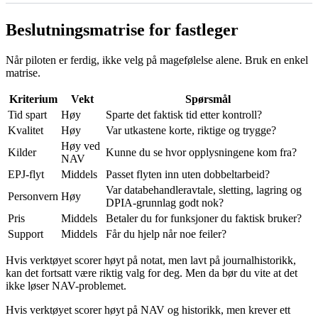
Beslutningsmatrise for fastleger
Når piloten er ferdig, ikke velg på magefølelse alene. Bruk en enkel
matrise.
Kriterium
Vekt
Spørsmål
Tid spart
Høy
Sparte det faktisk tid etter kontroll?
Kvalitet
Høy
Var utkastene korte, riktige og trygge?
Høy ved
Kilder
Kunne du se hvor opplysningene kom fra?
NAV
EPJ-flyt
Middels
Passet flyten inn uten dobbeltarbeid?
Var databehandleravtale, sletting, lagring og
Personvern
Høy
DPIA-grunnlag godt nok?
Pris
Middels
Betaler du for funksjoner du faktisk bruker?
Support
Middels
Får du hjelp når noe feiler?
Hvis verktøyet scorer høyt på notat, men lavt på journalhistorikk,
kan det fortsatt være riktig valg for deg. Men da bør du vite at det
ikke løser NAV-problemet.
Hvis verktøyet scorer høyt på NAV og historikk, men krever ett