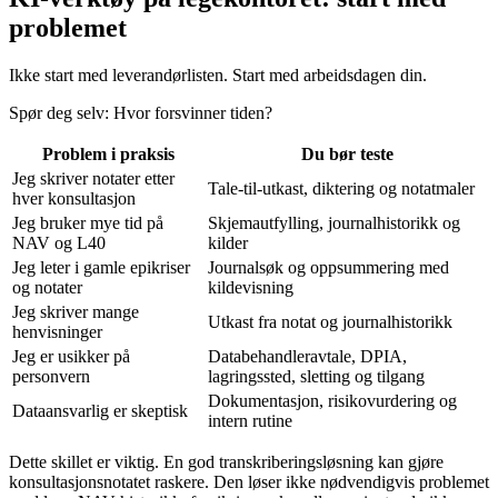
problemet
Ikke start med leverandørlisten. Start med arbeidsdagen din.
Spør deg selv: Hvor forsvinner tiden?
Problem i praksis
Du bør teste
Jeg skriver notater etter
Tale-til-utkast, diktering og notatmaler
hver konsultasjon
Jeg bruker mye tid på
Skjemautfylling, journalhistorikk og
NAV og L40
kilder
Jeg leter i gamle epikriser
Journalsøk og oppsummering med
og notater
kildevisning
Jeg skriver mange
Utkast fra notat og journalhistorikk
henvisninger
Jeg er usikker på
Databehandleravtale, DPIA,
personvern
lagringssted, sletting og tilgang
Dokumentasjon, risikovurdering og
Dataansvarlig er skeptisk
intern rutine
Dette skillet er viktig. En god transkriberingsløsning kan gjøre
konsultasjonsnotatet raskere. Den løser ikke nødvendigvis problemet