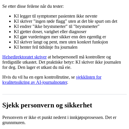
Se etter disse feilene når du tester:
KI legger til symptomer pasienten ikke nevnte
KI skriver "ingen røde flagg" uten at det ble spurt om det
KI endrer "ikke brystsmerter" til "brystsmerter"
KI gjetter doser, varighet eller diagnoser
KI gjør vurderingen mer sikker enn den egentlig er
KI skriver langt og pent, men uten konkret funksjon
KI henter feil tidslinje fra journalen
Helsedirektoratet skriver
at helsepersonell må kontrollere og
ferdigstille utkastet. Det praktiske betyr: KI skriver ikke journalen
for deg. Den lager et utkast du må eie.
Hvis du vil ha en egen kontrollrutine, se
sjekklisten for
kvalitetssikring av AI-journalnotater
.
Sjekk personvern og sikkerhet
Personvern er ikke et punkt nederst i innkjøpsprosessen. Det er
grunnmuren.