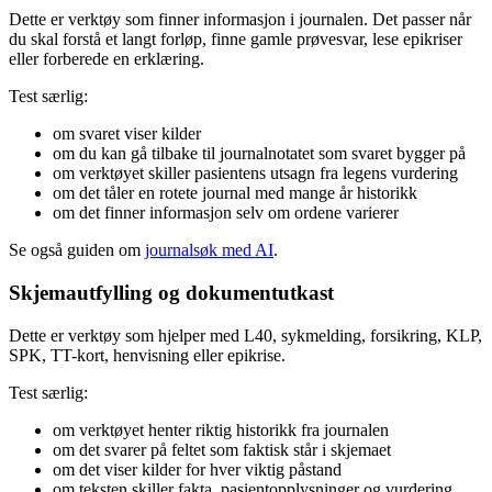
Dette er verktøy som finner informasjon i journalen. Det passer når
du skal forstå et langt forløp, finne gamle prøvesvar, lese epikriser
eller forberede en erklæring.
Test særlig:
om svaret viser kilder
om du kan gå tilbake til journalnotatet som svaret bygger på
om verktøyet skiller pasientens utsagn fra legens vurdering
om det tåler en rotete journal med mange år historikk
om det finner informasjon selv om ordene varierer
Se også guiden om
journalsøk med AI
.
Skjemautfylling og dokumentutkast
Dette er verktøy som hjelper med L40, sykmelding, forsikring, KLP,
SPK, TT-kort, henvisning eller epikrise.
Test særlig:
om verktøyet henter riktig historikk fra journalen
om det svarer på feltet som faktisk står i skjemaet
om det viser kilder for hver viktig påstand
om teksten skiller fakta, pasientopplysninger og vurdering