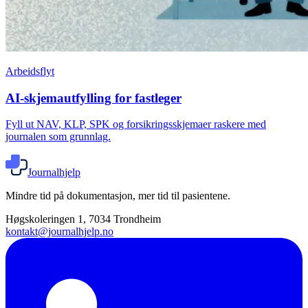
Arbeidsflyt
AI-skjemautfylling for fastleger
Fyll ut NAV, KLP, SPK og forsikringsskjemaer raskere med
journalen som grunnlag.
Journalhjelp
Mindre tid på dokumentasjon, mer tid til pasientene.
Høgskoleringen 1, 7034 Trondheim
kontakt@journalhjelp.no