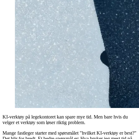
KI-verktøy på legekontoret kan spare mye tid. Men bare hvis du
velger et verktøy som løser riktig problem.
Mange fastleger starter med spørsmålet "hvilket KI-verktøy er best?"
Det blir for bredt. Et bedre spørsmål er: Hva bruker jeg mest tid på,