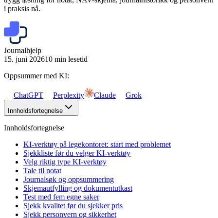
i praksis nå.
Journalhjelp
15. juni 2026
10 min lesetid
Oppsummer med KI:
ChatGPT
Perplexity
Claude
Grok
Innholdsfortegnelse
Innholdsfortegnelse
KI-verktøy på legekontoret: start med problemet
Sjekkliste før du velger KI-verktøy
Velg riktig type KI-verktøy
Tale til notat
Journalsøk og oppsummering
Skjemautfylling og dokumentutkast
Test med fem egne saker
Sjekk kvalitet før du sjekker pris
Sjekk personvern og sikkerhet