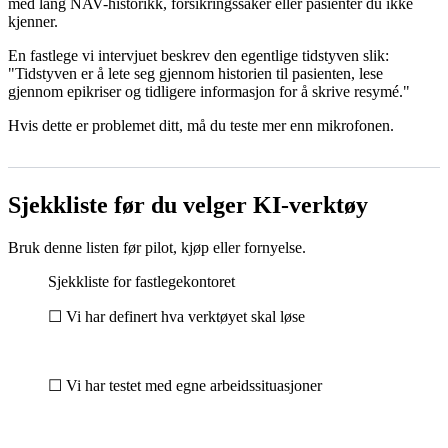
med lang NAV-historikk, forsikringssaker eller pasienter du ikke
kjenner.
En fastlege vi intervjuet beskrev den egentlige tidstyven slik:
"Tidstyven er å lete seg gjennom historien til pasienten, lese
gjennom epikriser og tidligere informasjon for å skrive resymé."
Hvis dette er problemet ditt, må du teste mer enn mikrofonen.
Sjekkliste før du velger KI-verktøy
Bruk denne listen før pilot, kjøp eller fornyelse.
Sjekkliste for fastlegekontoret
☐ Vi har definert hva verktøyet skal løse
☐ Vi har testet med egne arbeidssituasjoner