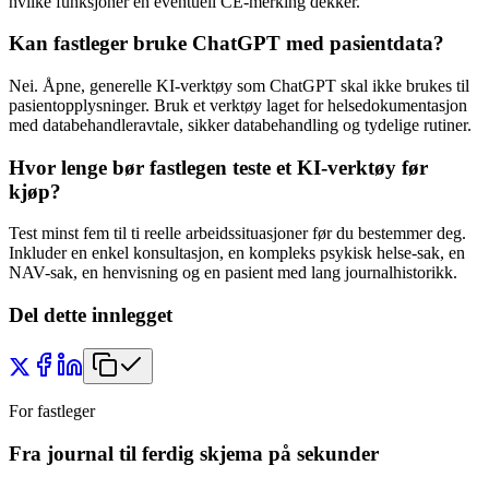
hvilke funksjoner en eventuell CE-merking dekker.
Kan fastleger bruke ChatGPT med pasientdata?
Nei. Åpne, generelle KI-verktøy som ChatGPT skal ikke brukes til
pasientopplysninger. Bruk et verktøy laget for helsedokumentasjon
med databehandleravtale, sikker databehandling og tydelige rutiner.
Hvor lenge bør fastlegen teste et KI-verktøy før
kjøp?
Test minst fem til ti reelle arbeidssituasjoner før du bestemmer deg.
Inkluder en enkel konsultasjon, en kompleks psykisk helse-sak, en
NAV-sak, en henvisning og en pasient med lang journalhistorikk.
Del dette innlegget
For fastleger
Fra journal til ferdig skjema på sekunder