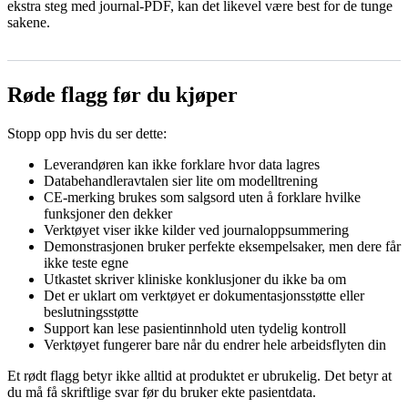
ekstra steg med journal-PDF, kan det likevel være best for de tunge
sakene.
Røde flagg før du kjøper
Stopp opp hvis du ser dette:
Leverandøren kan ikke forklare hvor data lagres
Databehandleravtalen sier lite om modelltrening
CE-merking brukes som salgsord uten å forklare hvilke
funksjoner den dekker
Verktøyet viser ikke kilder ved journaloppsummering
Demonstrasjonen bruker perfekte eksempelsaker, men dere får
ikke teste egne
Utkastet skriver kliniske konklusjoner du ikke ba om
Det er uklart om verktøyet er dokumentasjonsstøtte eller
beslutningsstøtte
Support kan lese pasientinnhold uten tydelig kontroll
Verktøyet fungerer bare når du endrer hele arbeidsflyten din
Et rødt flagg betyr ikke alltid at produktet er ubrukelig. Det betyr at
du må få skriftlige svar før du bruker ekte pasientdata.