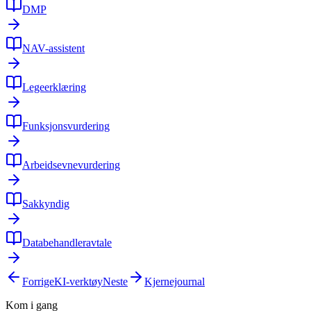
DMP
NAV-assistent
Legeerklæring
Funksjonsvurdering
Arbeidsevnevurdering
Sakkyndig
Databehandleravtale
Forrige
KI-verktøy
Neste
Kjernejournal
Kom i gang