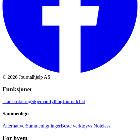
©
2026
Journalhjelp AS
Funksjoner
Transkribering
Skjemautfylling
Journalchat
Sammenlign
Alternativer
Sammenligninger
Beste verktøy
vs Noteless
For hvem