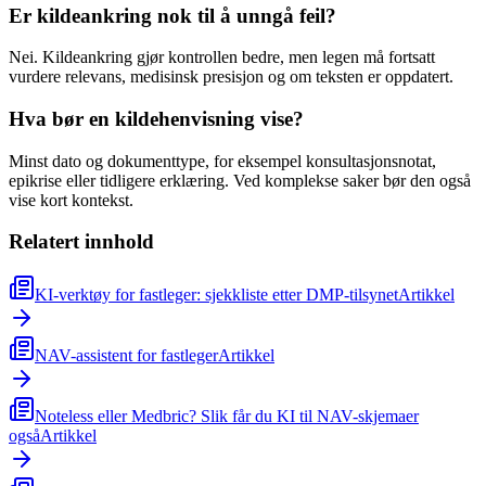
Er kildeankring nok til å unngå feil?
Nei. Kildeankring gjør kontrollen bedre, men legen må fortsatt
vurdere relevans, medisinsk presisjon og om teksten er oppdatert.
Hva bør en kildehenvisning vise?
Minst dato og dokumenttype, for eksempel konsultasjonsnotat,
epikrise eller tidligere erklæring. Ved komplekse saker bør den også
vise kort kontekst.
Relatert innhold
KI-verktøy for fastleger: sjekkliste etter DMP-tilsynet
Artikkel
NAV-assistent for fastleger
Artikkel
Noteless eller Medbric? Slik får du KI til NAV-skjemaer
også
Artikkel