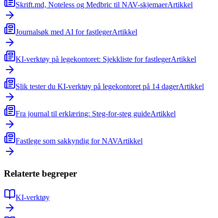
Skrift.md, Noteless og Medbric til NAV-skjemaer
Artikkel
Journalsøk med AI for fastleger
Artikkel
KI-verktøy på legekontoret: Sjekkliste for fastleger
Artikkel
Slik tester du KI-verktøy på legekontoret på 14 dager
Artikkel
Fra journal til erklæring: Steg-for-steg guide
Artikkel
Fastlege som sakkyndig for NAV
Artikkel
Relaterte begreper
KI-verktøy