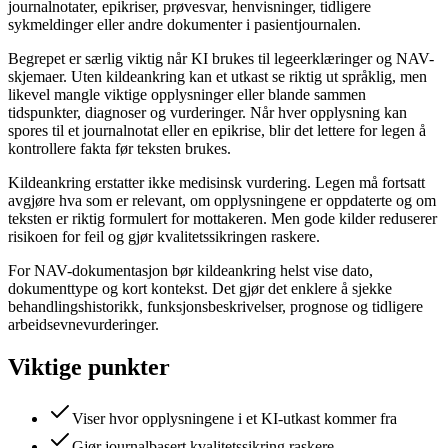
journalnotater, epikriser, prøvesvar, henvisninger, tidligere
sykmeldinger eller andre dokumenter i pasientjournalen.
Begrepet er særlig viktig når KI brukes til legeerklæringer og NAV-
skjemaer. Uten kildeankring kan et utkast se riktig ut språklig, men
likevel mangle viktige opplysninger eller blande sammen
tidspunkter, diagnoser og vurderinger. Når hver opplysning kan
spores til et journalnotat eller en epikrise, blir det lettere for legen å
kontrollere fakta før teksten brukes.
Kildeankring erstatter ikke medisinsk vurdering. Legen må fortsatt
avgjøre hva som er relevant, om opplysningene er oppdaterte og om
teksten er riktig formulert for mottakeren. Men gode kilder reduserer
risikoen for feil og gjør kvalitetssikringen raskere.
For NAV-dokumentasjon bør kildeankring helst vise dato,
dokumenttype og kort kontekst. Det gjør det enklere å sjekke
behandlingshistorikk, funksjonsbeskrivelser, prognose og tidligere
arbeidsevnevurderinger.
Viktige punkter
Viser hvor opplysningene i et KI-utkast kommer fra
Gjør journalbasert kvalitetssikring raskere