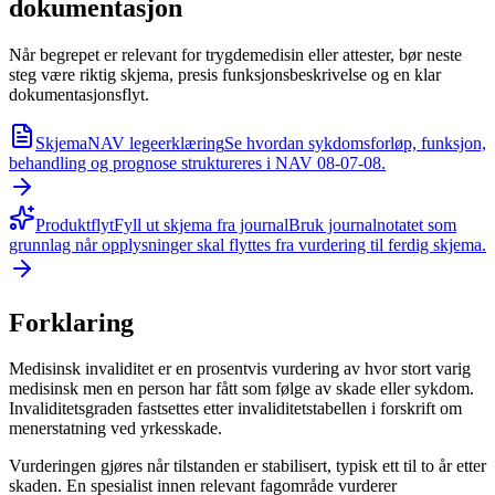
dokumentasjon
Når begrepet er relevant for trygdemedisin eller attester, bør neste
steg være riktig skjema, presis funksjonsbeskrivelse og en klar
dokumentasjonsflyt.
Skjema
NAV legeerklæring
Se hvordan sykdomsforløp, funksjon,
behandling og prognose struktureres i NAV 08-07-08.
Produktflyt
Fyll ut skjema fra journal
Bruk journalnotatet som
grunnlag når opplysninger skal flyttes fra vurdering til ferdig skjema.
Forklaring
Medisinsk invaliditet er en prosentvis vurdering av hvor stort varig
medisinsk men en person har fått som følge av skade eller sykdom.
Invaliditetsgraden fastsettes etter invaliditetstabellen i forskrift om
menerstatning ved yrkesskade.
Vurderingen gjøres når tilstanden er stabilisert, typisk ett til to år etter
skaden. En spesialist innen relevant fagområde vurderer