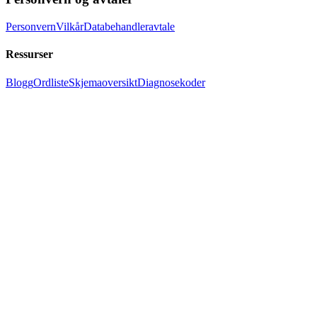
Personvern
Vilkår
Databehandleravtale
Ressurser
Blogg
Ordliste
Skjemaoversikt
Diagnosekoder