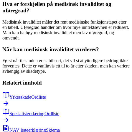
Hva er forskjellen på medisinsk invaliditet og
uføregrad?
Medisinsk invaliditet måler det rent medisinske funksjonstapet etter
en tabell. Uføregrad handler om hvor mye inntektsevnen er redusert.
Man kan ha høy medisinsk invaliditet men lav uføregrad, og
omvendt.
Når kan medisinsk invaliditet vurderes?
Først når tilstanden er stabilisert, det vil si at ytterligere bedring ikke
forventes. Dette er vanligvis ett til to år etter skaden, men kan variere
avhengig av skadetype.
Relatert innhold
Yrkesskade
Ordliste
Spesialisterklæring
Ordliste
NAV legeerklæring
Skjema