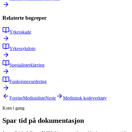
Relaterte begreper
Yrkesskade
Yrkessykdom
Spesialisterklæring
Funksjonsvurdering
Forrige
Medisinliste
Neste
Medisinsk kodeverktøy
Kom i gang
Spar tid på dokumentasjon