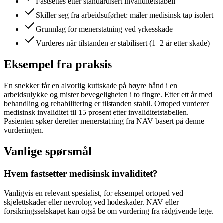
Fastsettes etter standardisert invaliditetstabell
Skiller seg fra arbeidsuførhet: måler medisinsk tap isolert
Grunnlag for menerstatning ved yrkesskade
Vurderes når tilstanden er stabilisert (1–2 år etter skade)
Eksempel fra praksis
En snekker får en alvorlig kuttskade på høyre hånd i en
arbeidsulykke og mister bevegeligheten i to fingre. Etter ett år med
behandling og rehabilitering er tilstanden stabil. Ortoped vurderer
medisinsk invaliditet til 15 prosent etter invaliditetstabellen.
Pasienten søker deretter menerstatning fra NAV basert på denne
vurderingen.
Vanlige spørsmål
Hvem fastsetter medisinsk invaliditet?
Vanligvis en relevant spesialist, for eksempel ortoped ved
skjelettskader eller nevrolog ved hodeskader. NAV eller
forsikringsselskapet kan også be om vurdering fra rådgivende lege.