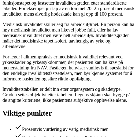
funksjonstapet og fastsetter invaliditetsgraden etter standardiserte
tabeller. For eksempel gir tap av en tommel 20–25 prosent medisinsk
invaliditet, mens alvorlig hodeskade kan gi opp til 100 prosent.
Medisinsk invaliditet skiller seg fra arbeidsuførhet. En person kan ha
høy medisinsk invaliditet men likevel jobbe fullt, eller ha lav
medisinsk invaliditet men være helt arbeidsufør. Invaliditetsgraden
måler det medisinske tapet isolert, uavhengig av yrke og
arbeidsevne.
For leger i allmennpraksis er medisinsk invaliditet relevant ved
yrkesskader og yrkessykdommer, der pasienten kan ha krav på
menerstatning fra NAV. Fastlegen henviser vanligvis til spesialist for
den endelige invaliditetsfastsettelsen, men bør kjenne systemet for å
informere pasienten og sikre riktig oppfølging.
Invaliditetstabellen er delt inn etter organsystem og skadetype.
Graden settes objektivt etter tabellen. Legens skjønn skal bygge på
de angitte kriteriene, ikke pasientens subjektive opplevelse alene.
Viktige punkter
Prosentvis vurdering av varig medisinsk men