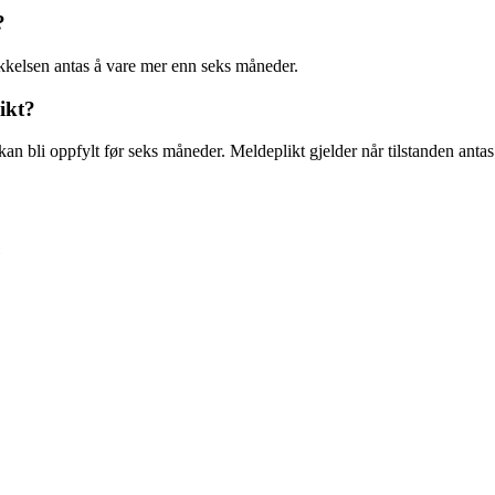
?
ekkelsen antas å vare mer enn seks måneder.
ikt?
an bli oppfylt før seks måneder. Meldeplikt gjelder når tilstanden anta