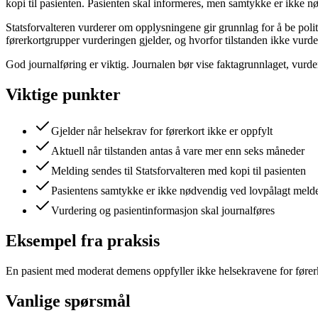
kopi til pasienten. Pasienten skal informeres, men samtykke er ikke nø
Statsforvalteren vurderer om opplysningene gir grunnlag for å be polit
førerkortgrupper vurderingen gjelder, og hvorfor tilstanden ikke vurde
God journalføring er viktig. Journalen bør vise faktagrunnlaget, vurder
Viktige punkter
Gjelder når helsekrav for førerkort ikke er oppfylt
Aktuell når tilstanden antas å vare mer enn seks måneder
Melding sendes til Statsforvalteren med kopi til pasienten
Pasientens samtykke er ikke nødvendig ved lovpålagt melde
Vurdering og pasientinformasjon skal journalføres
Eksempel fra praksis
En pasient med moderat demens oppfyller ikke helsekravene for førerkor
Vanlige spørsmål