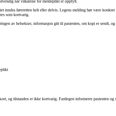
dvendig når vilkårene for meldeplikt er oppfylt.
iet inndra føreretten helt eller delvis. Legens melding bør være konkret
res som kortvarig.
ingen av helsekrav, informasjon gitt til pasienten, om kopi er sendt, og 
plikt
t, og tilstanden er ikke kortvarig. Fastlegen informerer pasienten og se