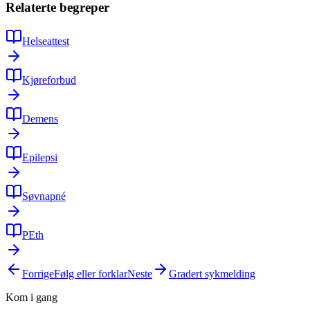
Relaterte begreper
Helseattest
Kjøreforbud
Demens
Epilepsi
Søvnapné
PEth
Forrige
Følg eller forklar
Neste
Gradert sykmelding
Kom i gang