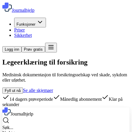
Journalhjelp
Funksjoner
Priser
Sikkerhet
Logg inn
Prøv gratis
Legeerklæring til forsikring
Medisinsk dokumentasjon til forsikringsselskap ved skade, sykdom
eller uførhet.
Se alle skjemaer
Fyll ut nå
14 dagers prøveperiode
Månedlig abonnement
Klar på
sekunder
Journalhjelp
Søk...