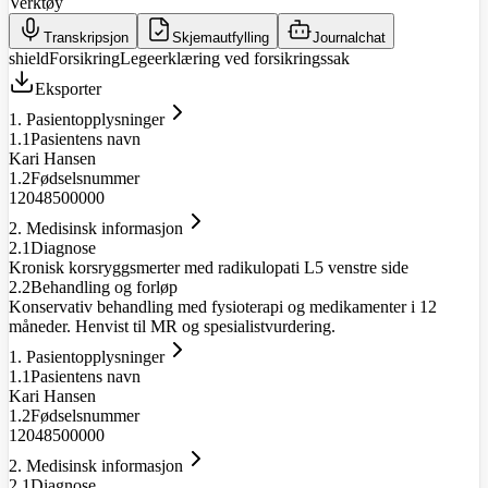
Verktøy
Transkripsjon
Skjemautfylling
Journalchat
shield
Forsikring
Legeerklæring ved forsikringssak
Eksporter
1. Pasientopplysninger
1.1
Pasientens navn
Kari Hansen
1.2
Fødselsnummer
12048500000
2. Medisinsk informasjon
2.1
Diagnose
Kronisk korsryggsmerter med radikulopati L5 venstre side
2.2
Behandling og forløp
Konservativ behandling med fysioterapi og medikamenter i 12
måneder. Henvist til MR og spesialistvurdering.
1. Pasientopplysninger
1.1
Pasientens navn
Kari Hansen
1.2
Fødselsnummer
12048500000
2. Medisinsk informasjon
2.1
Diagnose