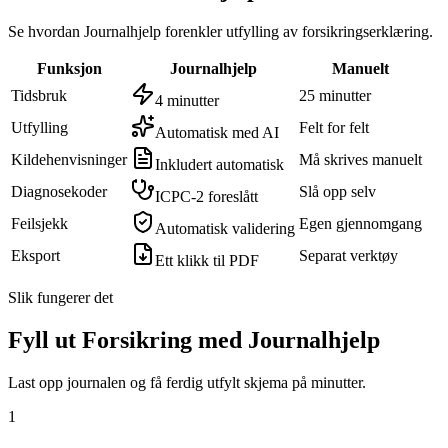
Se hvordan Journalhjelp forenkler utfylling av
forsikringserklæring
.
Funksjon
Journalhjelp
Manuelt
Tidsbruk
25 minutter
4 minutter
Utfylling
Felt for felt
Automatisk med AI
Kildehenvisninger
Må skrives manuelt
Inkludert automatisk
Diagnosekoder
Slå opp selv
ICPC-2 foreslått
Feilsjekk
Egen gjennomgang
Automatisk validering
Eksport
Separat verktøy
Ett klikk til PDF
Slik fungerer det
Fyll ut Forsikring med Journalhjelp
Last opp journalen og få ferdig utfylt skjema på minutter.
1