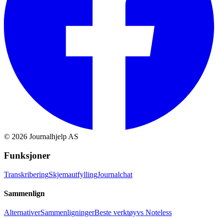
©
2026
Journalhjelp AS
Funksjoner
Transkribering
Skjemautfylling
Journalchat
Sammenlign
Alternativer
Sammenligninger
Beste verktøy
vs Noteless