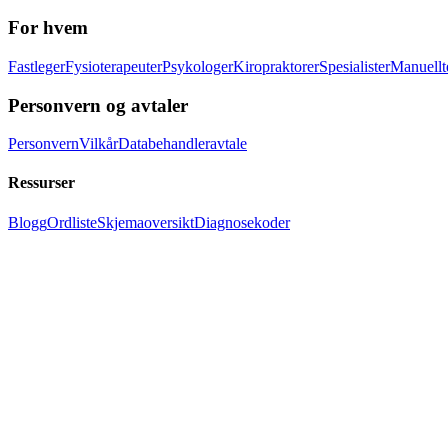
For hvem
Fastleger
Fysioterapeuter
Psykologer
Kiropraktorer
Spesialister
Manuellt
Personvern og avtaler
Personvern
Vilkår
Databehandleravtale
Ressurser
Blogg
Ordliste
Skjemaoversikt
Diagnosekoder