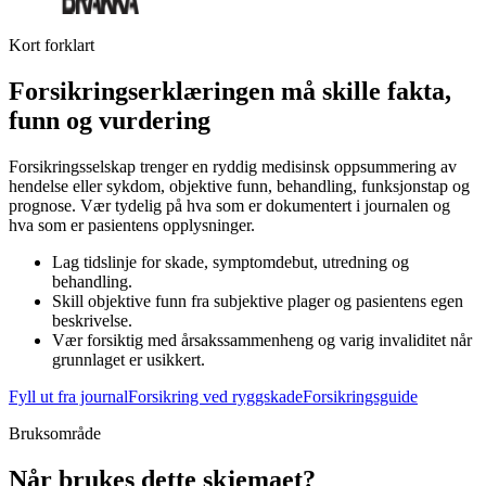
Kort forklart
Forsikringserklæringen må skille fakta,
funn og vurdering
Forsikringsselskap trenger en ryddig medisinsk oppsummering av
hendelse eller sykdom, objektive funn, behandling, funksjonstap og
prognose. Vær tydelig på hva som er dokumentert i journalen og
hva som er pasientens opplysninger.
Lag tidslinje for skade, symptomdebut, utredning og
behandling.
Skill objektive funn fra subjektive plager og pasientens egen
beskrivelse.
Vær forsiktig med årsakssammenheng og varig invaliditet når
grunnlaget er usikkert.
Fyll ut fra journal
Forsikring ved ryggskade
Forsikringsguide
Bruksområde
Når brukes dette skjemaet?