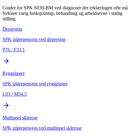
Guider for SPK S030-BM ved diagnoser der erklæringen ofte må
forklare varig funksjonstap, behandling og arbeidsevne i statlig
stilling.
Depresjon
SPK uførepensjon ved depresjon
P76 / F33.1
Ryggplager
SPK uførepensjon ved ryggplager
L03 / M54.5
Multippel sklerose
SPK uførepensjon ved multippel sklerose