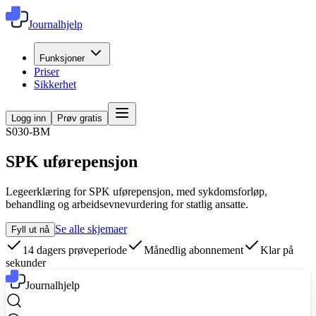
Journalhjelp
Funksjoner
Priser
Sikkerhet
Logg inn
Prøv gratis
S030-BM
SPK uførepensjon
Legeerklæring for SPK uførepensjon, med sykdomsforløp,
behandling og arbeidsevnevurdering for statlig ansatte.
Se alle skjemaer
Fyll ut nå
14 dagers prøveperiode
Månedlig abonnement
Klar på
sekunder
Journalhjelp