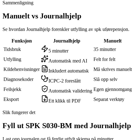
Sammenligning
Manuelt vs Journalhjelp
Se hvordan Journalhjelp forenkler utfylling av
spk uførepensjon
.
Funksjon
Journalhjelp
Manuelt
Tidsbruk
35 minutter
5 minutter
Utfylling
Felt for felt
Automatisk med AI
Kildehenvisninger
Må skrives manuelt
Inkludert automatisk
Diagnosekoder
Slå opp selv
ICPC-2 foreslått
Feilsjekk
Egen gjennomgang
Automatisk validering
Eksport
Separat verktøy
Ett klikk til PDF
Slik fungerer det
Fyll ut SPK S030-BM med Journalhjelp
Last opp journalen og få ferdig utfylt skjema på minutter.