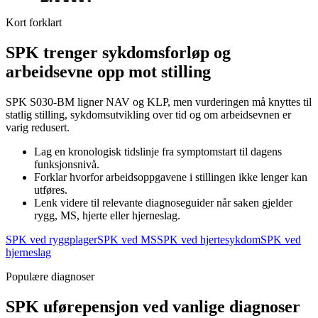
Kort forklart
SPK trenger sykdomsforløp og
arbeidsevne opp mot stilling
SPK S030-BM ligner NAV og KLP, men vurderingen må knyttes til
statlig stilling, sykdomsutvikling over tid og om arbeidsevnen er
varig redusert.
Lag en kronologisk tidslinje fra symptomstart til dagens
funksjonsnivå.
Forklar hvorfor arbeidsoppgavene i stillingen ikke lenger kan
utføres.
Lenk videre til relevante diagnoseguider når saken gjelder
rygg, MS, hjerte eller hjerneslag.
SPK ved ryggplager
SPK ved MS
SPK ved hjertesykdom
SPK ved
hjerneslag
Populære diagnoser
SPK uførepensjon ved vanlige diagnoser