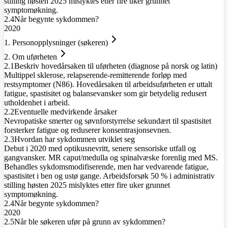
stilling høsten 2025 mislyktes etter fire uker grunnet
symptomøkning.
2.4
Når begynte sykdommen?
2020
1. Personopplysninger (søkeren)
2. Om uførheten
2.1
Beskriv hovedårsaken til uførheten (diagnose på norsk og latin)
Multippel sklerose, relapserende-remitterende forløp med
restsymptomer (N86). Hovedårsaken til arbeidsuførheten er uttalt
fatigue, spastisitet og balansevansker som gir betydelig redusert
utholdenhet i arbeid.
2.2
Eventuelle medvirkende årsaker
Nevropatiske smerter og søvnforstyrrelse sekundært til spastisitet
forsterker fatigue og reduserer konsentrasjonsevnen.
2.3
Hvordan har sykdommen utviklet seg
Debut i 2020 med optikusnevritt, senere sensoriske utfall og
gangvansker. MR caput/medulla og spinalvæske forenlig med MS.
Behandles sykdomsmodifiserende, men har vedvarende fatigue,
spastisitet i ben og ustø gange. Arbeidsforsøk 50 % i administrativ
stilling høsten 2025 mislyktes etter fire uker grunnet
symptomøkning.
2.4
Når begynte sykdommen?
2020
2.5
Når ble søkeren ufør på grunn av sykdommen?