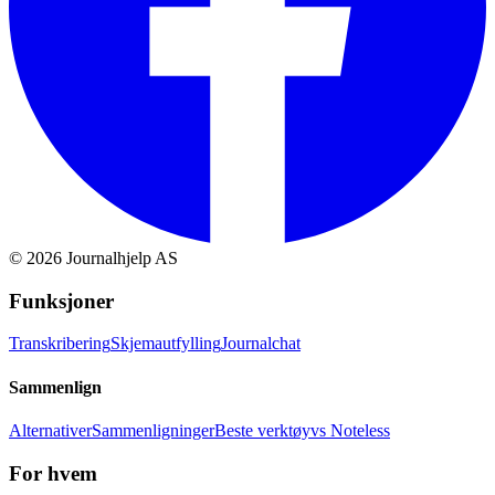
©
2026
Journalhjelp AS
Funksjoner
Transkribering
Skjemautfylling
Journalchat
Sammenlign
Alternativer
Sammenligninger
Beste verktøy
vs Noteless
For hvem