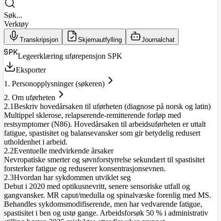
Søk...
Verktøy
Transkripsjon
Skjemautfylling
Journalchat
Legeerklæring uførepensjon SPK
Eksporter
1. Personopplysninger (søkeren)
2. Om uførheten
2.1
Beskriv hovedårsaken til uførheten (diagnose på norsk og latin)
Multippel sklerose, relapserende-remitterende forløp med
restsymptomer (N86). Hovedårsaken til arbeidsuførheten er uttalt
fatigue, spastisitet og balansevansker som gir betydelig redusert
utholdenhet i arbeid.
2.2
Eventuelle medvirkende årsaker
Nevropatiske smerter og søvnforstyrrelse sekundært til spastisitet
forsterker fatigue og reduserer konsentrasjonsevnen.
2.3
Hvordan har sykdommen utviklet seg
Debut i 2020 med optikusnevritt, senere sensoriske utfall og
gangvansker. MR caput/medulla og spinalvæske forenlig med MS.
Behandles sykdomsmodifiserende, men har vedvarende fatigue,
spastisitet i ben og ustø gange. Arbeidsforsøk 50 % i administrativ