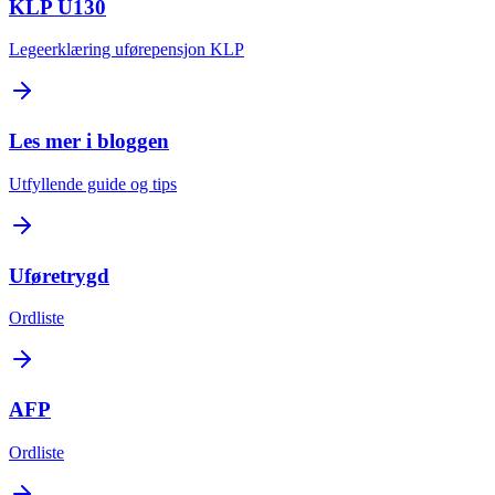
KLP U130
Legeerklæring uførepensjon KLP
Les mer i bloggen
Utfyllende guide og tips
Uføretrygd
Ordliste
AFP
Ordliste