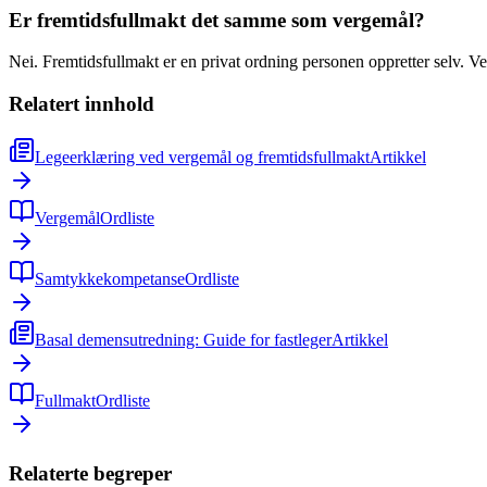
Er fremtidsfullmakt det samme som vergemål?
Nei. Fremtidsfullmakt er en privat ordning personen oppretter selv. Ve
Relatert innhold
Legeerklæring ved vergemål og fremtidsfullmakt
Artikkel
Vergemål
Ordliste
Samtykkekompetanse
Ordliste
Basal demensutredning: Guide for fastleger
Artikkel
Fullmakt
Ordliste
Relaterte begreper