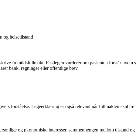
n og helsetilstand
krive fremtidsfullmakt. Fastlegen vurderer om pasienten forstår hvem s
rer bank, regninger eller offentlige brev.
vers forståelse. Legeerklæring er også relevant når fullmakten skal tre i 
a personlige og økonomiske interesser, sammenhengen mellom tilstand og f