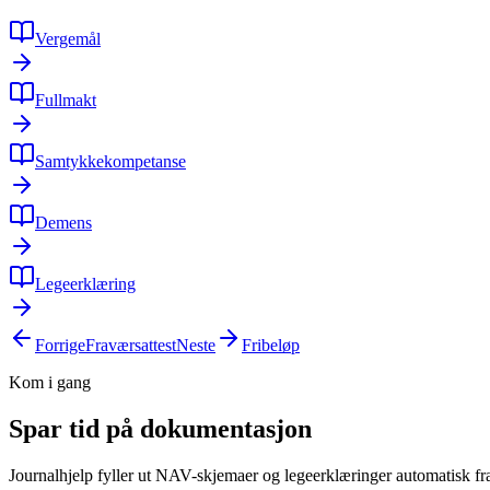
Vergemål
Fullmakt
Samtykkekompetanse
Demens
Legeerklæring
Forrige
Fraværsattest
Neste
Fribeløp
Kom i gang
Spar tid på dokumentasjon
Journalhjelp fyller ut NAV-skjemaer og legeerklæringer automatisk fra