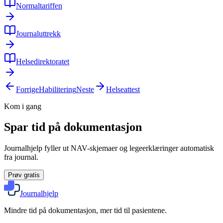
Normaltariffen
Journaluttrekk
Helsedirektoratet
Forrige
Habilitering
Neste
Helseattest
Kom i gang
Spar tid på dokumentasjon
Journalhjelp fyller ut NAV-skjemaer og legeerklæringer automatisk
fra journal.
Prøv gratis
Journalhjelp
Mindre tid på dokumentasjon, mer tid til pasientene.