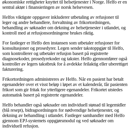
økonomiske rettigheter knyttet til helsetjenester i Norge. Helfo er en
sentral aktør i finansieringen av norsk helsevesen.
Helfos viktigste oppgaver inkluderer utbetaling av refusjoner til
leger og andre behandlere, forvaltning av frikortordningen,
behandling av søknader om dekning av helsetjenester i utlandet, og
kontroll med at refusjonsordningene brukes riktig.
For fastleger er Helfo den instansen som utbetaler refusjoner for
konsultasjoner og prosedyrer. Legen sender takstoppgjør til Helfo,
som kontrollerer og utbetaler refusjon basert på registrerte
diagnosekoder, prosedyrekoder og takster. Helfo gjennomfører også
kontroller av legers takstbruk for å avdekke feilaktig eller uberettiget
fakturering.
Frikortordningen administreres av Helfo. Når en pasient har betalt
egenandeler over et visst beløp i løpet av et kalenderår, får pasienten
frikort som gir fritak for ytterligere egenandeler. Frikortet utstedes
automatisk basert på registrerte egenandeler.
Helfo behandler også søknader om individuell stønad til legemidler
(blå resept), bidragsordningen for nødvendige helsetjenester, og
dekning av behandling i utlandet. Fastleger samhandler med Helfo
gjennom EPJ-systemets oppgjørsmodul og ved søknader om
individuell refusjon.