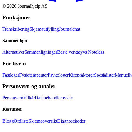
©
2026
Journalhjelp AS
Funksjoner
Transkribering
Skjemautfylling
Journalchat
Sammenlign
Alternativer
Sammenligninger
Beste verktøy
vs Noteless
For hvem
Fastleger
Fysioterapeuter
Psykologer
Kiropraktorer
Spesialister
Manuellt
Personvern og avtaler
Personvern
Vilkår
Databehandleravtale
Ressurser
Blogg
Ordliste
Skjemaoversikt
Diagnosekoder