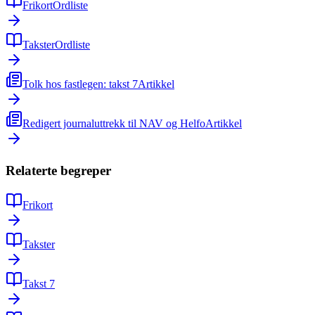
Frikort
Ordliste
Takster
Ordliste
Tolk hos fastlegen: takst 7
Artikkel
Redigert journaluttrekk til NAV og Helfo
Artikkel
Relaterte begreper
Frikort
Takster
Takst 7