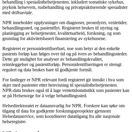
behandling i spesialisthelsetjenesten, inkludert somatiske sykehus,
psykisk helsevern, rusbehandling og privatpraktiserende spesialister
med driftsavtale.
NPR inneholder opplysninger om diagnoser, prosedyrer, ventetider,
behandlingssted, og pasientflyt. Registeret brukes til styring og
planlegging av helsetjenester, kvalitetsarbeid, forskning, og som
grunnlag for aktivitetsbasert finansiering av sykehusene.
Registeret er personidentifiserbart, noe som betyr at den enkelte
pasients forløp kan følges over tid og på tvers av behandlingssteder.
Dette gir mulighet for analyser av behandlingskvalitet,
reinnleggelser og pasientforløp. Personidentifiseringen er strengt
regulert og data brukes bare til godkjente formål.
For fastleger er NPR relevant fordi registeret gir innsikt i hva som
skjer med pasienter etter henvisning til spesialisthelsetjenesten.
NPR-data brukes også til å lage ventetidsstatistikk som pasienter kan
se på Helsenorge for å velge behandlingssted.
Helsedirektoratet er dataansvarlig for NPR. Forskere kan søke om
tilgang til data for godkjente forskningsprosjekter gjennom
Helsedataservice, som koordinerer datatilgang fra alle nasjonale
helseregistre.