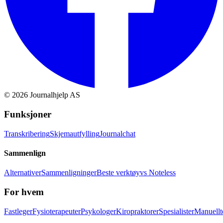
©
2026
Journalhjelp AS
Funksjoner
Transkribering
Skjemautfylling
Journalchat
Sammenlign
Alternativer
Sammenligninger
Beste verktøy
vs Noteless
For hvem
Fastleger
Fysioterapeuter
Psykologer
Kiropraktorer
Spesialister
Manuellt