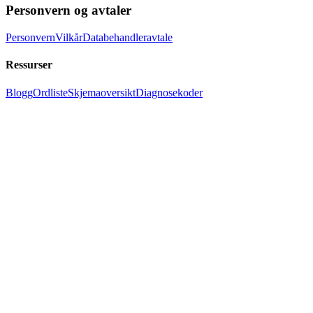
Personvern og avtaler
Personvern
Vilkår
Databehandleravtale
Ressurser
Blogg
Ordliste
Skjemaoversikt
Diagnosekoder