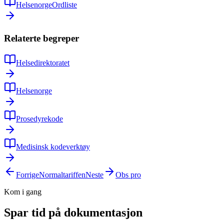
Helsenorge
Ordliste
Relaterte begreper
Helsedirektoratet
Helsenorge
Prosedyrekode
Medisinsk kodeverktøy
Forrige
Normaltariffen
Neste
Obs pro
Kom i gang
Spar tid på dokumentasjon