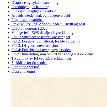
Diagnose og sykdomsutvikling
Utredning og behandling
Funksjon i dagligliv og arbeid
Arbeidsrettede tiltak og tidligere arbeid
Prognose og varighet
Praktisk utfylling: Adobe Reader, utskrift og post
L180 og honorar i 2026
Vanlige feil i EØS detaljert legeerklæring
Feil 1: Skjemaet besvarer ikke varighet
Feil 2: For mye journaltekst, for lite vurdering
Feil 3: Diagnose uten funksjon
Feil 4: Feil skjema i overgangsperioden
Feil 5: Innsending som om det var vanlig NAV-skjema
Trygg bruk av KI ved EØS-erklæringer
Sjekkliste før du sender
Ofte stilte spørsmål
Oppsummering