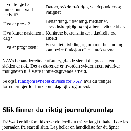
Hvor lenge har
Datoer, sykdomsforløp, vendepunkter og
funksjonen vært
varighet
nedsatt?
Behandling, utredning, medisiner,
Hva er prøvd?
spesialistoppfølging og arbeidsrettede tiltak
Hva klarer pasienten i
Konkrete begrensninger i dagligliv og
dag?
arbeid
Forventet utvikling og om mer behandling
Hva er prognosen?
kan bedre funksjon eller inntektsevne
NAVs behandlerrettede uføretrygd-side sier at diagnose alene
sjelden er nok. Det avgjørende er hvordan sykdommen påvirker
muligheten til å være i inntektsgivende arbeid.
Se også
funksjonsevnebeskrivelse for NAV
hvis du trenger
formuleringer for funksjon i dagligliv og arbeid.
Slik finner du riktig journalgrunnlag
EØS-saker blir fort tidkrevende fordi du må se langt tilbake. Ikke les
journalen fra start til slutt. Lag heller en handleliste før du åpner