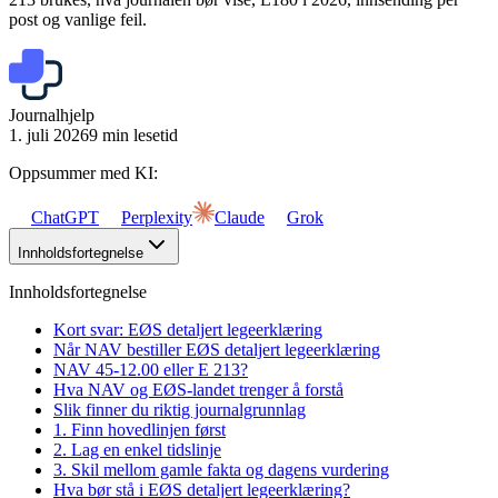
post og vanlige feil.
Journalhjelp
1. juli 2026
9 min lesetid
Oppsummer med KI:
ChatGPT
Perplexity
Claude
Grok
Innholdsfortegnelse
Innholdsfortegnelse
Kort svar: EØS detaljert legeerklæring
Når NAV bestiller EØS detaljert legeerklæring
NAV 45-12.00 eller E 213?
Hva NAV og EØS-landet trenger å forstå
Slik finner du riktig journalgrunnlag
1. Finn hovedlinjen først
2. Lag en enkel tidslinje
3. Skil mellom gamle fakta og dagens vurdering
Hva bør stå i EØS detaljert legeerklæring?