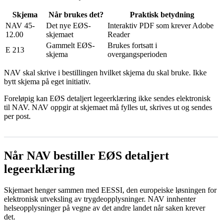
Skjema
Når brukes det?
Praktisk betydning
NAV 45-
Det nye EØS-
Interaktiv PDF som krever Adobe
12.00
skjemaet
Reader
Gammelt EØS-
Brukes fortsatt i
E 213
skjema
overgangsperioden
NAV skal skrive i bestillingen hvilket skjema du skal bruke. Ikke
bytt skjema på eget initiativ.
Foreløpig kan EØS detaljert legeerklæring ikke sendes elektronisk
til NAV. NAV oppgir at skjemaet må fylles ut, skrives ut og sendes
per post.
Når NAV bestiller EØS detaljert
legeerklæring
Skjemaet henger sammen med EESSI, den europeiske løsningen for
elektronisk utveksling av trygdeopplysninger. NAV innhenter
helseopplysninger på vegne av det andre landet når saken krever
det.