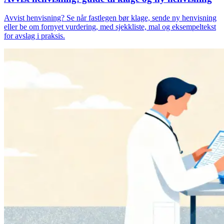
Avvist henvisning? Se når fastlegen bør klage, sende ny henvisning
eller be om fornyet vurdering, med sjekkliste, mal og eksempeltekst
for avslag i praksis.