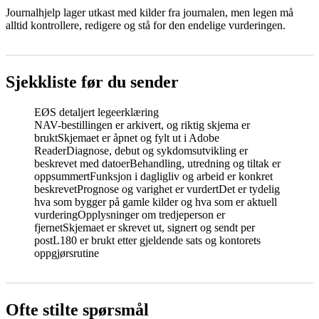
Journalhjelp lager utkast med kilder fra journalen, men legen må
alltid kontrollere, redigere og stå for den endelige vurderingen.
Sjekkliste før du sender
EØS detaljert legeerklæring
NAV-bestillingen er arkivert, og riktig skjema er
brukt
Skjemaet er åpnet og fylt ut i Adobe
Reader
Diagnose, debut og sykdomsutvikling er
beskrevet med datoer
Behandling, utredning og tiltak er
oppsummert
Funksjon i dagligliv og arbeid er konkret
beskrevet
Prognose og varighet er vurdert
Det er tydelig
hva som bygger på gamle kilder og hva som er aktuell
vurdering
Opplysninger om tredjeperson er
fjernet
Skjemaet er skrevet ut, signert og sendt per
post
L180 er brukt etter gjeldende sats og kontorets
oppgjørsrutine
Ofte stilte spørsmål