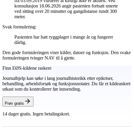
fra 03.09.2019 vurderer at kirurgi ikke er aktuelt. Ved
konsultasjon 18.06.2026 angir pasienten fortsatt smerte
ved sitting over 20 minutter og gangdistanse rundt 300
meter.
Svak formulering:
Pasienten har hatt ryggplager i mange år og fungerer
dårlig.
Den gode formuleringen viser kilder, datoer og funksjon. Den svake
formuleringen tvinger NAV til å gjette.
Finn EØS-kildene raskere
Journalhjelp kan søke i lang journalhistorikk etter epikriser,
behandling, arbeidsforsøk og funksjonsnotater. Du får et kildeankret
utkast som du kontrollerer før innsending.
Prøv gratis
14 dager gratis. Ingen betalingskort.