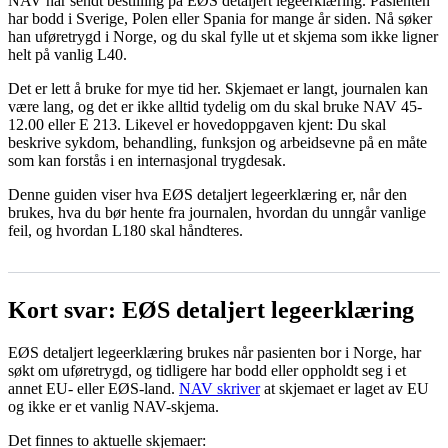
NAV har sendt bestilling på EØS detaljert legeerklæring. Pasienten
har bodd i Sverige, Polen eller Spania for mange år siden. Nå søker
han uføretrygd i Norge, og du skal fylle ut et skjema som ikke ligner
helt på vanlig L40.
Det er lett å bruke for mye tid her. Skjemaet er langt, journalen kan
være lang, og det er ikke alltid tydelig om du skal bruke NAV 45-
12.00 eller E 213. Likevel er hovedoppgaven kjent: Du skal
beskrive sykdom, behandling, funksjon og arbeidsevne på en måte
som kan forstås i en internasjonal trygdesak.
Denne guiden viser hva EØS detaljert legeerklæring er, når den
brukes, hva du bør hente fra journalen, hvordan du unngår vanlige
feil, og hvordan L180 skal håndteres.
Kort svar: EØS detaljert legeerklæring
EØS detaljert legeerklæring brukes når pasienten bor i Norge, har
søkt om uføretrygd, og tidligere har bodd eller oppholdt seg i et
annet EU- eller EØS-land.
NAV skriver
at skjemaet er laget av EU
og ikke er et vanlig NAV-skjema.
Det finnes to aktuelle skjemaer: