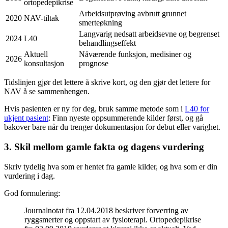
ortopedepikrise
Arbeidsutprøving avbrutt grunnet
2020
NAV-tiltak
smerteøkning
Langvarig nedsatt arbeidsevne og begrenset
2024
L40
behandlingseffekt
Aktuell
Nåværende funksjon, medisiner og
2026
konsultasjon
prognose
Tidslinjen gjør det lettere å skrive kort, og den gjør det lettere for
NAV å se sammenhengen.
Hvis pasienten er ny for deg, bruk samme metode som i
L40 for
ukjent pasient
: Finn nyeste oppsummerende kilder først, og gå
bakover bare når du trenger dokumentasjon for debut eller varighet.
3. Skil mellom gamle fakta og dagens vurdering
Skriv tydelig hva som er hentet fra gamle kilder, og hva som er din
vurdering i dag.
God formulering:
Journalnotat fra 12.04.2018 beskriver forverring av
ryggsmerter og oppstart av fysioterapi. Ortopedepikrise