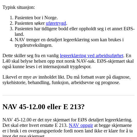
Typisk situasjon:
Pasienten bor i Norge.
Pasienten søker
uføretrygd
.
Pasienten har tidligere bodd eller oppholdt seg i et annet EØS-
land.
NAV trenger en detaljert legeerklæring som kan brukes i
trygdeutvekslingen.
Dette skiller seg fra en vanlig
legeerklæring ved arbeidsuførhet
. En
L40 skal belyse helsen opp mot norsk NAV-sak. EØS-skjemaet skal
også kunne leses i et internasjonalt trygdespor.
Likevel er mye av innholdet likt. Du må fortsatt svare på diagnose,
sykehistorie, behandling, funksjon, arbeidsevne og prognose.
NAV 45-12.00 eller E 213?
NAV 45-12.00 er det nye skjemaet for EØS detaljert legeerklæring.
Det skal etter hvert erstatte E 213.
NAV oppgir
at begge skjemaene
er i bruk i en overgangsperiode fordi noen land ikke er klare for å ta
imot det nye skjemaet.