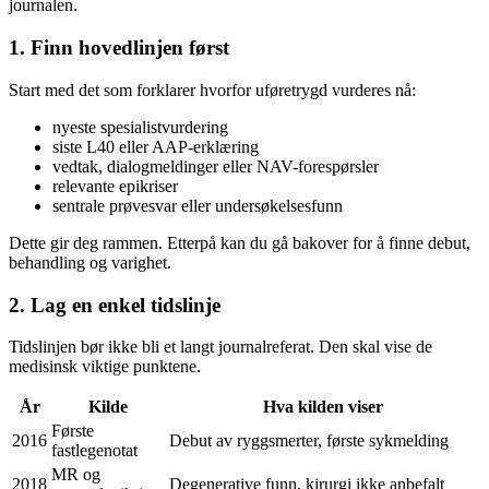
journalen.
1. Finn hovedlinjen først
Start med det som forklarer hvorfor uføretrygd vurderes nå:
nyeste spesialistvurdering
siste L40 eller AAP-erklæring
vedtak, dialogmeldinger eller NAV-forespørsler
relevante epikriser
sentrale prøvesvar eller undersøkelsesfunn
Dette gir deg rammen. Etterpå kan du gå bakover for å finne debut,
behandling og varighet.
2. Lag en enkel tidslinje
Tidslinjen bør ikke bli et langt journalreferat. Den skal vise de
medisinsk viktige punktene.
År
Kilde
Hva kilden viser
Første
2016
Debut av ryggsmerter, første sykmelding
fastlegenotat
MR og
2018
Degenerative funn, kirurgi ikke anbefalt