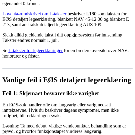
egenandel 0 kroner.
Lovdata-rundskrivet om L-takster
beskriver L180 som taksten for
EØS detaljert legeerklæring, blankett NAV 45-12.00 og blankett E
213, samt australsk detaljert legeerklæring AUS 109.
Sjekk alltid gjeldende takst i ditt oppgjørssystem før innsending.
Takster endres normalt 1. juli.
Se
L-takster for legeerklæringer
for en bredere oversikt over NAV-
honorarer og frister.
Vanlige feil i EØS detaljert legeerklæring
Feil 1: Skjemaet besvarer ikke varighet
En EØS-sak handler ofte om langvarig eller varig nedsatt
inntektsevne. Hvis du beskriver dagens symptomer, men ikke
forløpet, blir erklæringen svak.
Løsning: Ta med debut, viktige vendepunkter, behandling som er
prøvd, og hvorfor funksjonstapet vurderes langvarig.