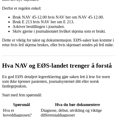
Derfor er regelen enkel:
Bruk NAV 45-12.00 hvis NAV ber om NAV 45-12.00.
Bruk E 213 hvis NAV ber om E 213.
Arkiver bestillingen i journalen.
Skriv gjerne i journalnotatet hvilket skjema som er brukt.
Dette er viktig for takst og dokumentasjon. EØS-saker kan komme i
retur hvis feil skjema brukes, eller hvis skjemaet sendes på feil måte.
Hva NAV og EØS-landet trenger å forstå
En god EØS detaljert legeerklæring gjør saken lett å lese for noen
som ikke kjenner pasienten, journalsystemet ditt eller norsk
fastlegepraksis.
Start med fem spørsmål:
Spørsmål
Hva du bør dokumentere
Hva er
Diagnose, debut, utvikling og viktige
hoveddiagnosen?
differensialdiagnoser