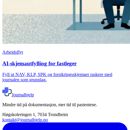
Arbeidsflyt
AI-skjemautfylling for fastleger
Fyll ut NAV, KLP, SPK og forsikringsskjemaer raskere med
journalen som grunnlag.
Journalhjelp
Mindre tid på dokumentasjon, mer tid til pasientene.
Høgskoleringen 1, 7034 Trondheim
kontakt@journalhjelp.no