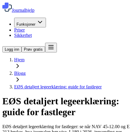
Journalhjelp
Funksjoner
Priser
Sikkerhet
Logg inn
Prøv gratis
Hjem
Blogg
EØS detaljert legeerklæring: guide for fastleger
EØS detaljert legeerklæring:
guide for fastleger
EØS detaljert legeerklæring for fastleger: se når NAV 45-12.00 og E
213 brukes, hva journalen bør vise, L180 i 2026, innsending per