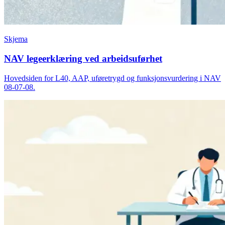
Skjema
NAV legeerklæring ved arbeidsuførhet
Hovedsiden for L40, AAP, uføretrygd og funksjonsvurdering i NAV
08-07-08.