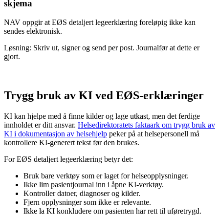
skjema
NAV oppgir at EØS detaljert legeerklæring foreløpig ikke kan
sendes elektronisk.
Løsning: Skriv ut, signer og send per post. Journalfør at dette er
gjort.
Trygg bruk av KI ved EØS-erklæringer
KI kan hjelpe med å finne kilder og lage utkast, men det ferdige
innholdet er ditt ansvar.
Helsedirektoratets faktaark om trygg bruk av
KI i dokumentasjon av helsehjelp
peker på at helsepersonell må
kontrollere KI-generert tekst før den brukes.
For EØS detaljert legeerklæring betyr det:
Bruk bare verktøy som er laget for helseopplysninger.
Ikke lim pasientjournal inn i åpne KI-verktøy.
Kontroller datoer, diagnoser og kilder.
Fjern opplysninger som ikke er relevante.
Ikke la KI konkludere om pasienten har rett til uføretrygd.