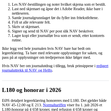
Les NAV-bestillingen og noter hvilket skjema som er bestilt.
Last ned skjemaet og åpne det i Adobe Reader, ikke bare i
nettleseren.
Samle journalgrunnlaget før du fyller inn fritekstfeltene.
Fyll ut alle relevante felt.
Skriv ut skjemaet.
Signer og send til NAV per post slik NAV beskriver.
Lagre kopi eller journalfør hva som er sendt, etter kontorets
rutine.
Ikke legg ved hele journalen hvis NAV bare har bedt om
legeerklæring. Ta bare med relevante opplysninger for saken, og
pass på at opplysninger om tredjeperson ikke følger med.
Hvis NAV ber om journalutdrag i tillegg, bruk prinsippene i
redigert
journaluttrekk til NAV og Helfo
.
L180 og honorar i 2026
EØS detaljert legeerklæring honoreres med L180. Det gjelder både
NAV 45-12.00 og E 213.
Normaltariffen
viser fra 1. juli 2026 et
L180-honorar på 4 658 kroner, med refusjon 4 658 kroner og