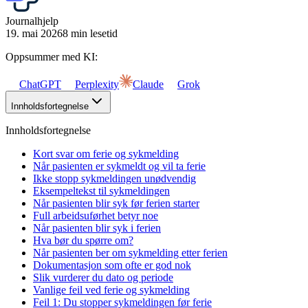
Journalhjelp
19. mai 2026
8 min lesetid
Oppsummer med KI:
ChatGPT
Perplexity
Claude
Grok
Innholdsfortegnelse
Innholdsfortegnelse
Kort svar om ferie og sykmelding
Når pasienten er sykmeldt og vil ta ferie
Ikke stopp sykmeldingen unødvendig
Eksempeltekst til sykmeldingen
Når pasienten blir syk før ferien starter
Full arbeidsuførhet betyr noe
Når pasienten blir syk i ferien
Hva bør du spørre om?
Når pasienten ber om sykmelding etter ferien
Dokumentasjon som ofte er god nok
Slik vurderer du dato og periode
Vanlige feil ved ferie og sykmelding
Feil 1: Du stopper sykmeldingen før ferie