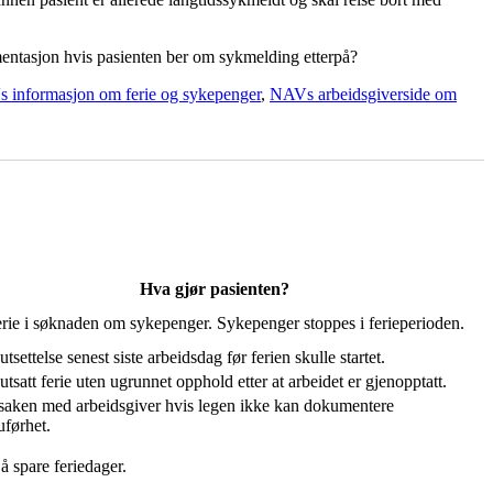
umentasjon hvis pasienten ber om sykmelding etterpå?
 informasjon om ferie og sykepenger
,
NAVs arbeidsgiverside om
Hva gjør pasienten?
erie i søknaden om sykepenger. Sykepenger stoppes i ferieperioden.
tsettelse senest siste arbeidsdag før ferien skulle startet.
utsatt ferie uten ugrunnet opphold etter at arbeidet er gjenopptatt.
saken med arbeidsgiver hvis legen ikke kan dokumentere
uførhet.
 spare feriedager.