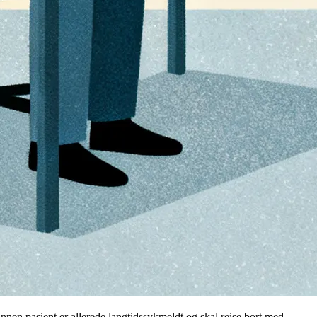
annen pasient er allerede langtidssykmeldt og skal reise bort med