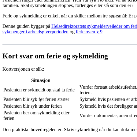
familien. Skal sykmeldingen stoppes, forlenges eller stå som den er?
Ferie og sykmelding er enkelt når du skiller mellom tre spørsmål: Er 
Denne guiden bygger på
Helsedirektoratets sykmelderveileder om fe
sykepenger i arbeidsgiverperioden
og
ferieloven § 9
.
Kort svar om ferie og sykmelding
Kortversjonen er slik:
Situasjon
Vurder fortsatt arbeidsuførhet
Pasienten er sykmeldt og skal ta ferie
ferien.
Pasienten blir syk før ferien starter
Sykmeld hvis pasienten er arbe
Pasienten blir syk under ferien
Sykmeld hvis det foreligger a
Pasienten ber om sykmelding etter
Vurder dokumentasjonen streng
ferien
Den praktiske hovedregelen er: Skriv sykmelding når du kan dokumente