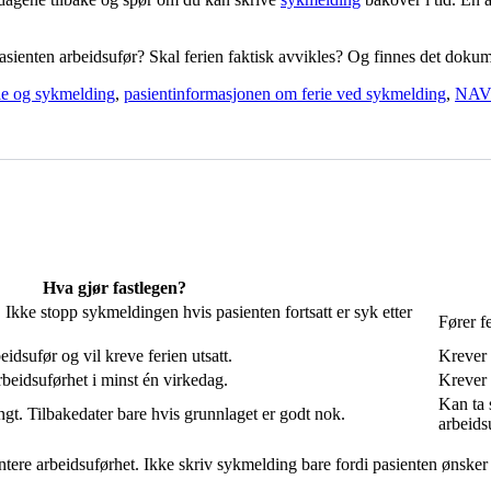
pasienten arbeidsufør? Skal ferien faktisk avvikles? Og finnes det dok
rie og sykmelding
,
pasientinformasjonen om ferie ved sykmelding
,
NAVs
Hva gjør fastlegen?
. Ikke stopp sykmeldingen hvis pasienten fortsatt er syk etter
Fører f
idsufør og vil kreve ferien utsatt.
Krever u
rbeidsuførhet i minst én virkedag.
Krever 
Kan ta 
t. Tilbakedater bare hvis grunnlaget er godt nok.
arbeids
re arbeidsuførhet. Ikke skriv sykmelding bare fordi pasienten ønsker å