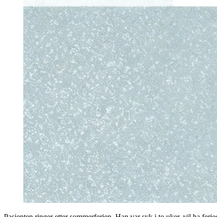
Pasienten ringer etter sommerferien. Han var syk i to uker, vil ha fer