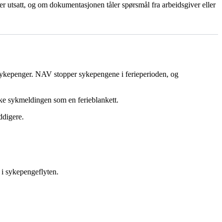
er utsatt, og om dokumentasjonen tåler spørsmål fra arbeidsgiver eller
m sykepenger. NAV stopper sykepengene i ferieperioden, og
uke sykmeldingen som en ferieblankett.
ddigere.
l i sykepengeflyten.