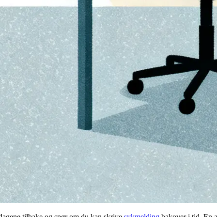
iedagene tilbake og spør om du kan skrive
sykmelding
bakover i tid. En 