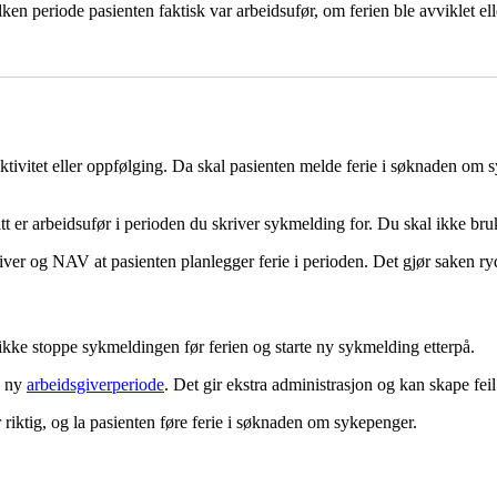
n periode pasienten faktisk var arbeidsufør, om ferien ble avviklet ell
 aktivitet eller oppfølging. Da skal pasienten melde ferie i søknaden o
t er arbeidsufør i perioden du skriver sykmelding for. Du skal ikke br
dsgiver og NAV at pasienten planlegger ferie i perioden. Det gjør saken ry
u ikke stoppe sykmeldingen før ferien og starte ny sykmelding etterpå.
n ny
arbeidsgiverperiode
. Det gir ekstra administrasjon og kan skape fei
iktig, og la pasienten føre ferie i søknaden om sykepenger.