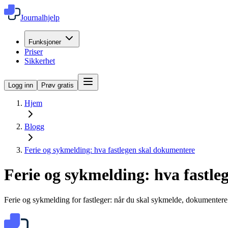
Journalhjelp
Funksjoner
Priser
Sikkerhet
Logg inn
Prøv gratis
Hjem
Blogg
Ferie og sykmelding: hva fastlegen skal dokumentere
Ferie og sykmelding: hva fastl
Ferie og sykmelding for fastleger: når du skal sykmelde, dokumentere 