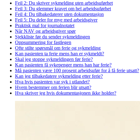
Feil 2: Du skriver sykmelding uten arbeidsuførhet
Feil 3: Du glemmer kravet om hel arbeidsuførhet
Feil 4: Du tilbakedaterer uten dokumentasjon
Feil 5: Du deler for mye med arbeidsgiver
Praktisk mal for journalnotatet
Når NAV og arbeidsgiver spør
Sjekkliste før du sender sykmeldingen
Oppsummering for fastlegen
Ofte stilte spørsmål om ferie og sykmelding
Kan pasienten ta ferie mens han er sykmeldt?
Skal jeg stoppe sykmeldingen før ferie?
Kan pasienten få sykepenger mens han har ferie?
Må pasienten være 100 prosent arbeidsufør for å få ferie utsatt?
Kan jeg tilbakedatere sykmelding etter ferie?
Hva hvis pasienten var syk i utlandet?
Hvem bestemmer om ferien blir utsatt?
Hva skriver jeg hvis dokumentasjonen ikke holder?