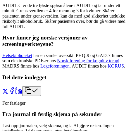
AUDIT-C er de tre første spørsmålene i AUDIT og tar under ett
minutt. Grenseverdien er 4 for menn og 3 for kvinner. Skårer
pasienten under grenseverdien, kan du med god sikkerhet utelukke
risikofylt alkoholbruk. Skårer pasienten over, bør du gå videre med
full AUDIT.
Hvor finner jeg norske versjoner av
screeningverktøyene?
Helsebiblioteket
har en samlet oversikt. PHQ-9 og GAD-7 finnes
som elektroniske PDF-er hos
Norsk forening for kognitiv terapi
.
MADRS finnes hos
Legeforeningen
. AUDIT finnes hos
KORUS
.
Del dette innlegget
For fastleger
Fra journal til ferdig skjema på sekunder
Last opp journalen, velg skjema, og la AI gjøre resten. Ingen
installasjon. 14 dager gratis, uten betalingskort.