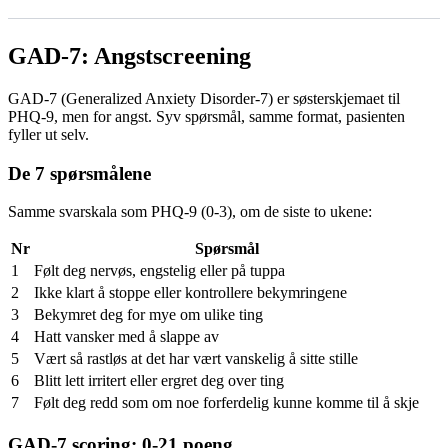
GAD-7: Angstscreening
GAD-7 (Generalized Anxiety Disorder-7) er søsterskjemaet til
PHQ-9, men for angst. Syv spørsmål, samme format, pasienten
fyller ut selv.
De 7 spørsmålene
Samme svarskala som PHQ-9 (0-3), om de siste to ukene:
Nr
Spørsmål
1
Følt deg nervøs, engstelig eller på tuppa
2
Ikke klart å stoppe eller kontrollere bekymringene
3
Bekymret deg for mye om ulike ting
4
Hatt vansker med å slappe av
5
Vært så rastløs at det har vært vanskelig å sitte stille
6
Blitt lett irritert eller ergret deg over ting
7
Følt deg redd som om noe forferdelig kunne komme til å skje
GAD-7 scoring: 0-21 poeng