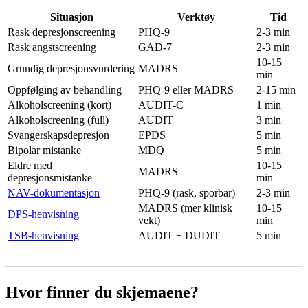
Situasjon
Verktøy
Tid
Rask depresjonscreening
PHQ-9
2-3 min
Rask angstscreening
GAD-7
2-3 min
10-15
Grundig depresjonsvurdering
MADRS
min
Oppfølging av behandling
PHQ-9 eller MADRS
2-15 min
Alkoholscreening (kort)
AUDIT-C
1 min
Alkoholscreening (full)
AUDIT
3 min
Svangerskapsdepresjon
EPDS
5 min
Bipolar mistanke
MDQ
5 min
Eldre med
10-15
MADRS
depresjonsmistanke
min
NAV-dokumentasjon
PHQ-9 (rask, sporbar)
2-3 min
MADRS (mer klinisk
10-15
DPS-henvisning
vekt)
min
TSB-henvisning
AUDIT + DUDIT
5 min
Hvor finner du skjemaene?