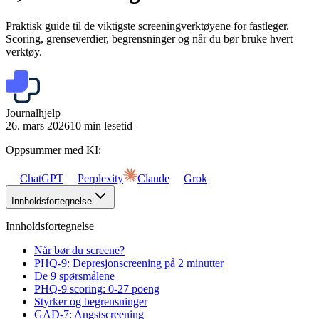
Praktisk guide til de viktigste screeningverktøyene for fastleger.
Scoring, grenseverdier, begrensninger og når du bør bruke hvert
verktøy.
Journalhjelp
26. mars 2026
10 min lesetid
Oppsummer med KI:
ChatGPT
Perplexity
Claude
Grok
Innholdsfortegnelse
Innholdsfortegnelse
Når bør du screene?
PHQ-9: Depresjonscreening på 2 minutter
De 9 spørsmålene
PHQ-9 scoring: 0-27 poeng
Styrker og begrensninger
GAD-7: Angstscreening