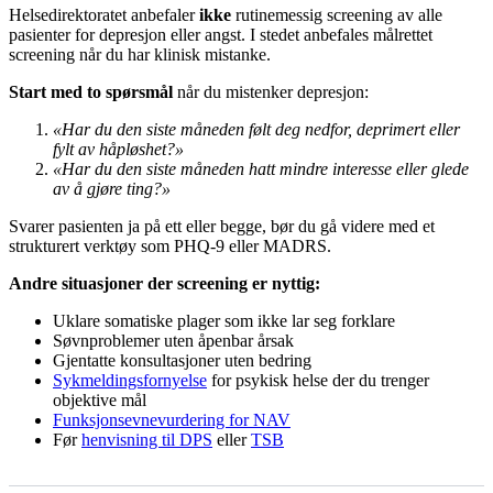
Helsedirektoratet anbefaler
ikke
rutinemessig screening av alle
pasienter for depresjon eller angst. I stedet anbefales målrettet
screening når du har klinisk mistanke.
Start med to spørsmål
når du mistenker depresjon:
«Har du den siste måneden følt deg nedfor, deprimert eller
fylt av håpløshet?»
«Har du den siste måneden hatt mindre interesse eller glede
av å gjøre ting?»
Svarer pasienten ja på ett eller begge, bør du gå videre med et
strukturert verktøy som PHQ-9 eller MADRS.
Andre situasjoner der screening er nyttig:
Uklare somatiske plager som ikke lar seg forklare
Søvnproblemer uten åpenbar årsak
Gjentatte konsultasjoner uten bedring
Sykmeldingsfornyelse
for psykisk helse der du trenger
objektive mål
Funksjonsevnevurdering for NAV
Før
henvisning til DPS
eller
TSB