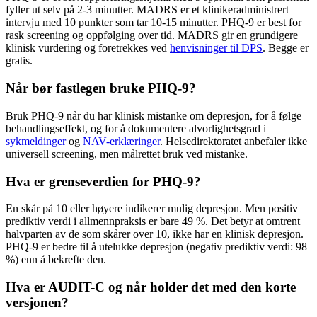
fyller ut selv på 2-3 minutter. MADRS er et klinikeradministrert
intervju med 10 punkter som tar 10-15 minutter. PHQ-9 er best for
rask screening og oppfølging over tid. MADRS gir en grundigere
klinisk vurdering og foretrekkes ved
henvisninger til DPS
. Begge er
gratis.
Når bør fastlegen bruke PHQ-9?
Bruk PHQ-9 når du har klinisk mistanke om depresjon, for å følge
behandlingseffekt, og for å dokumentere alvorlighetsgrad i
sykmeldinger
og
NAV-erklæringer
. Helsedirektoratet anbefaler ikke
universell screening, men målrettet bruk ved mistanke.
Hva er grenseverdien for PHQ-9?
En skår på 10 eller høyere indikerer mulig depresjon. Men positiv
prediktiv verdi i allmennpraksis er bare 49 %. Det betyr at omtrent
halvparten av de som skårer over 10, ikke har en klinisk depresjon.
PHQ-9 er bedre til å utelukke depresjon (negativ prediktiv verdi: 98
%) enn å bekrefte den.
Hva er AUDIT-C og når holder det med den korte
versjonen?