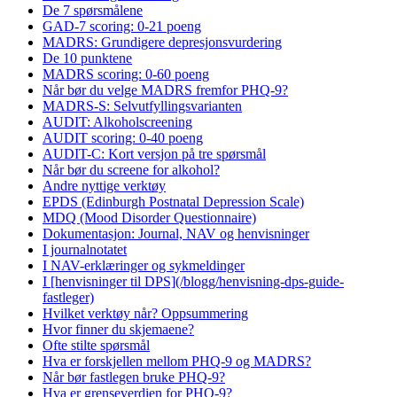
De 7 spørsmålene
GAD-7 scoring: 0-21 poeng
MADRS: Grundigere depresjonsvurdering
De 10 punktene
MADRS scoring: 0-60 poeng
Når bør du velge MADRS fremfor PHQ-9?
MADRS-S: Selvutfyllingsvarianten
AUDIT: Alkoholscreening
AUDIT scoring: 0-40 poeng
AUDIT-C: Kort versjon på tre spørsmål
Når bør du screene for alkohol?
Andre nyttige verktøy
EPDS (Edinburgh Postnatal Depression Scale)
MDQ (Mood Disorder Questionnaire)
Dokumentasjon: Journal, NAV og henvisninger
I journalnotatet
I NAV-erklæringer og sykmeldinger
I [henvisninger til DPS](/blogg/henvisning-dps-guide-
fastleger)
Hvilket verktøy når? Oppsummering
Hvor finner du skjemaene?
Ofte stilte spørsmål
Hva er forskjellen mellom PHQ-9 og MADRS?
Når bør fastlegen bruke PHQ-9?
Hva er grenseverdien for PHQ-9?