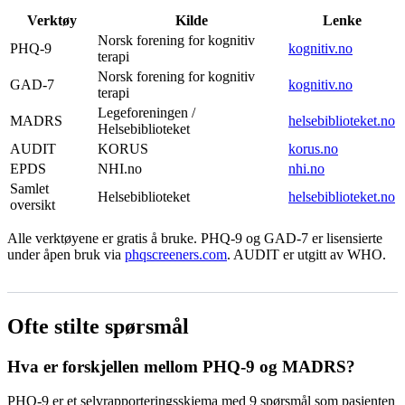
Verktøy
Kilde
Lenke
Norsk forening for kognitiv
PHQ-9
kognitiv.no
terapi
Norsk forening for kognitiv
GAD-7
kognitiv.no
terapi
Legeforeningen /
MADRS
helsebiblioteket.no
Helsebiblioteket
AUDIT
KORUS
korus.no
EPDS
NHI.no
nhi.no
Samlet
Helsebiblioteket
helsebiblioteket.no
oversikt
Alle verktøyene er gratis å bruke. PHQ-9 og GAD-7 er lisensierte
under åpen bruk via
phqscreeners.com
. AUDIT er utgitt av WHO.
Ofte stilte spørsmål
Hva er forskjellen mellom PHQ-9 og MADRS?
PHQ-9 er et selvrapporteringsskjema med 9 spørsmål som pasienten