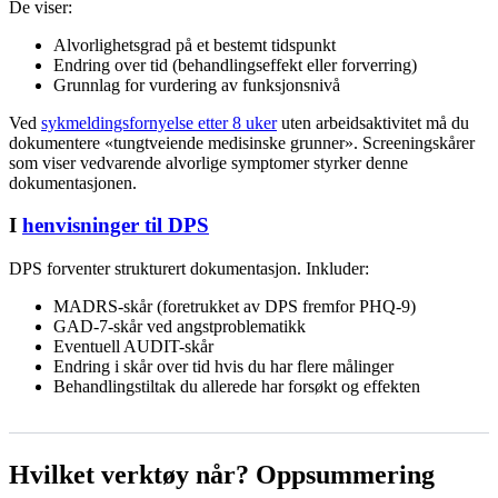
De viser:
Alvorlighetsgrad på et bestemt tidspunkt
Endring over tid (behandlingseffekt eller forverring)
Grunnlag for vurdering av funksjonsnivå
Ved
sykmeldingsfornyelse etter 8 uker
uten arbeidsaktivitet må du
dokumentere «tungtveiende medisinske grunner». Screeningskårer
som viser vedvarende alvorlige symptomer styrker denne
dokumentasjonen.
I
henvisninger til DPS
DPS forventer strukturert dokumentasjon. Inkluder:
MADRS-skår (foretrukket av DPS fremfor PHQ-9)
GAD-7-skår ved angstproblematikk
Eventuell AUDIT-skår
Endring i skår over tid hvis du har flere målinger
Behandlingstiltak du allerede har forsøkt og effekten
Hvilket verktøy når? Oppsummering