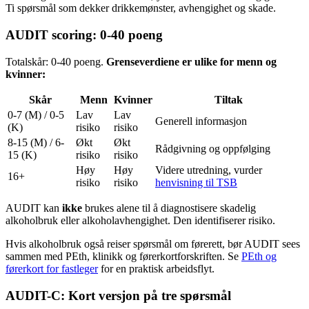
Ti spørsmål som dekker drikkemønster, avhengighet og skade.
AUDIT scoring: 0-40 poeng
Totalskår: 0-40 poeng.
Grenseverdiene er ulike for menn og
kvinner:
Skår
Menn
Kvinner
Tiltak
0-7 (M) / 0-5
Lav
Lav
Generell informasjon
(K)
risiko
risiko
8-15 (M) / 6-
Økt
Økt
Rådgivning og oppfølging
15 (K)
risiko
risiko
Høy
Høy
Videre utredning, vurder
16+
risiko
risiko
henvisning til TSB
AUDIT kan
ikke
brukes alene til å diagnostisere skadelig
alkoholbruk eller alkoholavhengighet. Den identifiserer risiko.
Hvis alkoholbruk også reiser spørsmål om førerett, bør AUDIT sees
sammen med PEth, klinikk og førerkortforskriften. Se
PEth og
førerkort for fastleger
for en praktisk arbeidsflyt.
AUDIT-C: Kort versjon på tre spørsmål