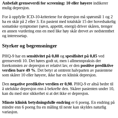
Anbefalt grenseverdi for screening: 10 eller høyere
indikerer
mulig depresjon.
For å oppfylle ICD-10-kriteriene for depresjon må spørsmål 1 og 2
ha en skår på 2 eller 3. En pasient med totalskår 15 der hovedsakelig
somatiske symptomer (søvn, appetitt, energi) driver skåren, trenger
en annen vurdering enn en med like høy skår drevet av nedstemthet
og interessetap.
Styrker og begrensninger
PHQ-9 har en
sensitivitet på 0,88
og
spesifisitet på 0,85
ved
grenseverdi 10. Det høres godt ut, men i allmennpraksis der
forekomsten av depresjon er relativt lav, er den
positive prediktive
verdien bare 49 %
. Det betyr at omtrent halvparten av pasientene
som skårer 10 eller høyere, ikke har en klinisk depresjon.
Den
negative prediktive verdien er 0,98
. PHQ-9 er altså bedre til
å utelukke depresjon enn å bekrefte den. Skårer pasienten under 10,
kan du med stor sikkerhet si at det ikke er depresjon.
Minste klinisk betydningsfulle endring
er 6 poeng. En endring på
mindre enn 6 poeng fra en måling til neste kan skyldes naturlig
variasjon.