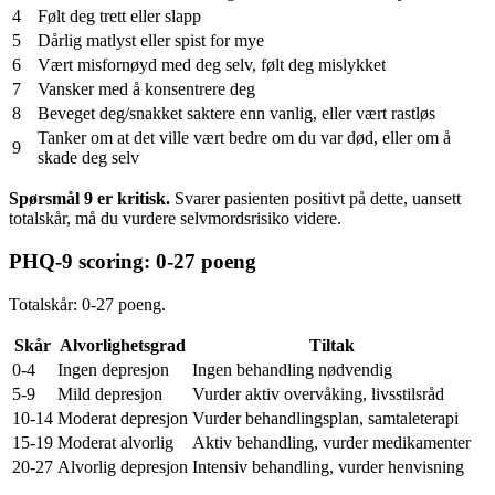
4
Følt deg trett eller slapp
5
Dårlig matlyst eller spist for mye
6
Vært misfornøyd med deg selv, følt deg mislykket
7
Vansker med å konsentrere deg
8
Beveget deg/snakket saktere enn vanlig, eller vært rastløs
Tanker om at det ville vært bedre om du var død, eller om å
9
skade deg selv
Spørsmål 9 er kritisk.
Svarer pasienten positivt på dette, uansett
totalskår, må du vurdere selvmordsrisiko videre.
PHQ-9 scoring: 0-27 poeng
Totalskår: 0-27 poeng.
Skår
Alvorlighetsgrad
Tiltak
0-4
Ingen depresjon
Ingen behandling nødvendig
5-9
Mild depresjon
Vurder aktiv overvåking, livsstilsråd
10-14
Moderat depresjon
Vurder behandlingsplan, samtaleterapi
15-19
Moderat alvorlig
Aktiv behandling, vurder medikamenter
20-27
Alvorlig depresjon
Intensiv behandling, vurder henvisning