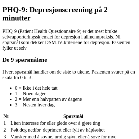
PHQ-9: Depresjonscreening på 2
minutter
PHQ-9 (Patient Health Questionnaire-9) er det mest brukte
selvrapporteringsskjemaet for depresjon i allmennpraksis. Ni
spørsmål som dekker DSM-IV-kriteriene for depresjon. Pasienten
fyller ut selv.
De 9 spørsmålene
Hvert spørsmål handler om de siste to ukene. Pasienten svarer på en
skala fra 0 til 3:
0 = Ikke i det hele tatt
1 = Noen dager
2 = Mer enn halvparten av dagene
3 = Nesten hver dag
Nr
Spørsmål
1
Liten interesse for eller glede over å gjøre ting
2
Følt deg nedfor, deprimert eller fylt av håpløshet
3
Vansker med å sovne, urolig søvn eller å sove for mye