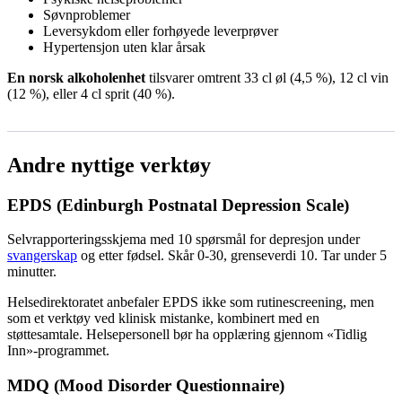
Søvnproblemer
Leversykdom eller forhøyede leverprøver
Hypertensjon uten klar årsak
En norsk alkoholenhet
tilsvarer omtrent 33 cl øl (4,5 %), 12 cl vin
(12 %), eller 4 cl sprit (40 %).
Andre nyttige verktøy
EPDS (Edinburgh Postnatal Depression Scale)
Selvrapporteringsskjema med 10 spørsmål for depresjon under
svangerskap
og etter fødsel. Skår 0-30, grenseverdi 10. Tar under 5
minutter.
Helsedirektoratet anbefaler EPDS ikke som rutinescreening, men
som et verktøy ved klinisk mistanke, kombinert med en
støttesamtale. Helsepersonell bør ha opplæring gjennom «Tidlig
Inn»-programmet.
MDQ (Mood Disorder Questionnaire)