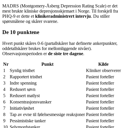
MADRS (Montgomery-Åsberg Depression Rating Scale) er det
mest brukte kliniske depresjonsskjemaet i Norge. Til forskjell fra
PHQ-9 er dette et
klinikeradministrert intervju
. Du stiller
spørsmålene og skårer svarene.
De 10 punktene
Hvert punkt skåres 0-6 (partallskårer har definerte ankerpunkter,
oddetallskårer brukes for mellomliggende nivåer).
Observasjonsperioden er
de siste tre dagene
.
Nr
Punkt
Kilde
1
Synlig tristhet
Kliniker observerer
2
Rapportert tristhet
Pasient forteller
3
Indre spenning
Pasient forteller
4
Redusert søvn
Pasient forteller
5
Redusert matlyst
Pasient forteller
6
Konsentrasjonsvansker
Pasient forteller
7
Initiativløshet
Pasient forteller
8
Tap av evne til følelsesmessige reaksjoner
Pasient forteller
9
Pessimistiske tanker
Pasient forteller
10
Selvmordstanker
Pasient forteller