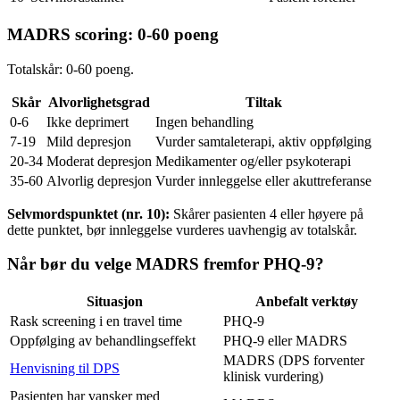
MADRS scoring: 0-60 poeng
Totalskår: 0-60 poeng.
Skår
Alvorlighetsgrad
Tiltak
0-6
Ikke deprimert
Ingen behandling
7-19
Mild depresjon
Vurder samtaleterapi, aktiv oppfølging
20-34
Moderat depresjon
Medikamenter og/eller psykoterapi
35-60
Alvorlig depresjon
Vurder innleggelse eller akuttreferanse
Selvmordspunktet (nr. 10):
Skårer pasienten 4 eller høyere på
dette punktet, bør innleggelse vurderes uavhengig av totalskår.
Når bør du velge MADRS fremfor PHQ-9?
Situasjon
Anbefalt verktøy
Rask screening i en travel time
PHQ-9
Oppfølging av behandlingseffekt
PHQ-9 eller MADRS
MADRS (DPS forventer
Henvisning til DPS
klinisk vurdering)
Pasienten har vansker med