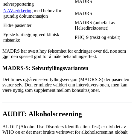
MADRS
selvrapportering
NAV-erklæring
med behov for
MADRS
grundig dokumentasjon
MADRS (anbefalt av
Eldre pasienter
Helsedirektoratet)
Første kartlegging ved klinisk
PHQ-9 (raskt og enkelt)
mistanke
MADRS har svært høy følsomhet for endringer over tid, noe som
gjør den spesielt god for å måle behandlingseffekt.
MADRS-S: Selvutfyllingsvarianten
Det finnes også en selvutfyllingsversjon (MADRS-S) der pasienten
svarer selv. Den er mindre validert enn intervjuversjonen, men kan
være nyttig som supplement mellom konsultasjoner.
AUDIT: Alkoholscreening
AUDIT (Alcohol Use Disorders Identification Test) er utviklet av
WHO og er det mest brukte verktøyet for alkoholscreening globalt.