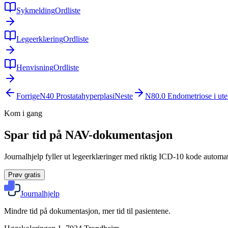
Sykmelding
Ordliste
Legeerklæring
Ordliste
Henvisning
Ordliste
Forrige
N40
Prostatahyperplasi
Neste
N80.0
Endometriose i ute
Kom i gang
Spar tid på NAV-dokumentasjon
Journalhjelp fyller ut legeerklæringer med riktig ICD-10 kode automati
Prøv gratis
Journalhjelp
Mindre tid på dokumentasjon, mer tid til pasientene.