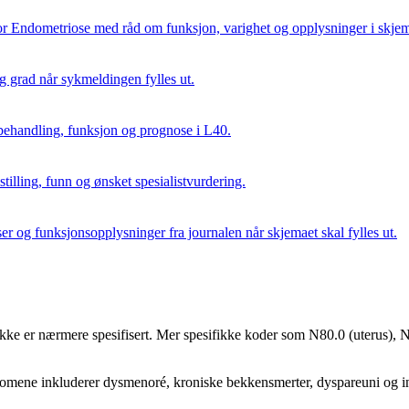
r Endometriose med råd om funksjon, varighet og opplysninger i skjem
grad når sykmeldingen fylles ut.
behandling, funksjon og prognose i L40.
illing, funn og ønsket spesialistvurdering.
er og funksjonsopplysninger fra journalen når skjemaet skal fylles ut.
kke er nærmere spesifisert. Mer spesifikke koder som N80.0 (uterus), 
omene inkluderer dysmenoré, kroniske bekkensmerter, dyspareuni og infer