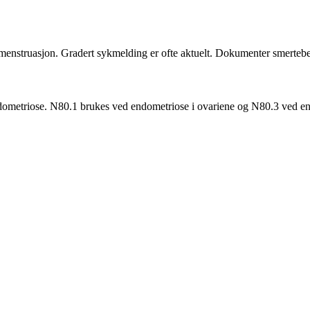
t menstruasjon. Gradert sykmelding er ofte aktuelt. Dokumenter smerteb
 endometriose. N80.1 brukes ved endometriose i ovariene og N80.3 ved e