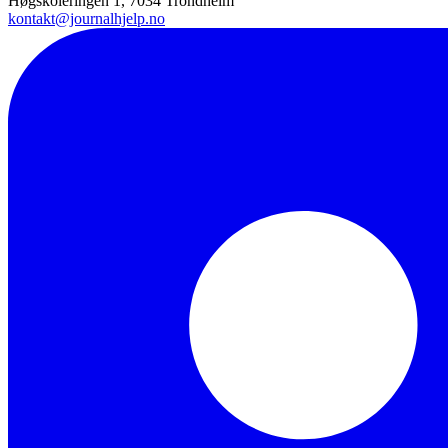
Høgskoleringen 1, 7034 Trondheim
kontakt@journalhjelp.no