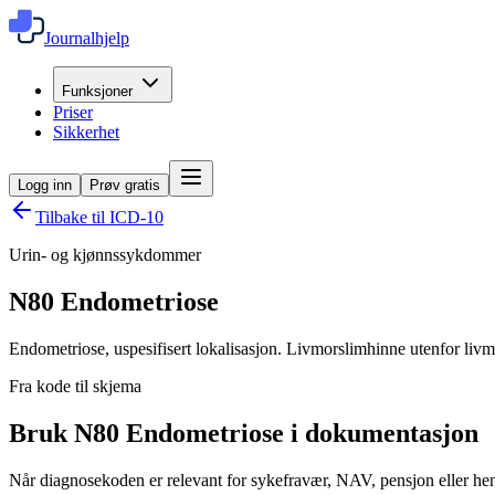
Journalhjelp
Funksjoner
Priser
Sikkerhet
Logg inn
Prøv gratis
Tilbake til ICD-10
Urin- og kjønnssykdommer
N80
Endometriose
Endometriose, uspesifisert lokalisasjon. Livmorslimhinne utenfor liv
Fra kode til skjema
Bruk N80 Endometriose i dokumentasjon
Når diagnosekoden er relevant for sykefravær, NAV, pensjon eller henv