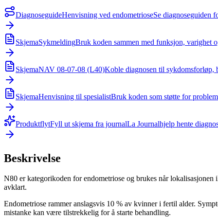
Diagnoseguide
Henvisning ved endometriose
Se diagnoseguiden fo
Skjema
Sykmelding
Bruk koden sammen med funksjon, varighet og 
Skjema
NAV 08-07-08 (L40)
Koble diagnosen til sykdomsforløp, 
Skjema
Henvisning til spesialist
Bruk koden som støtte for problemst
Produktflyt
Fyll ut skjema fra journal
La Journalhjelp hente diagnos
Beskrivelse
N80 er kategorikoden for endometriose og brukes når lokalisasjonen i
avklart.
Endometriose rammer anslagsvis 10 % av kvinner i fertil alder. Sympt
mistanke kan være tilstrekkelig for å starte behandling.