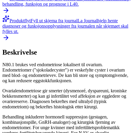
behandling, funksjon og prognose i L40.
Produktflyt
Fyll ut skjema fra journal
La Journalhjelp hente
diagnoser og funksjonsopplysninger fra journalen når skjemaet skal
fylles ut.
Beskrivelse
N80.1 brukes ved endometriose lokalisert til ovarium.
Endometriomer ("sjokoladecyster") er veskefylte cyster i ovarium
med blod- og endometrievev. De kan bli store og symptomgivende,
og kan redusere eggstokkfunksjonen.
Ovarialendometriose gir smerter (dysmenoré, dyspareuni, kroniske
bekkensmerter) og kan gi infertilitet ved affeksjon av eggledere og
ovariereserve. Diagnosen bekreftes med ultralyd (typisk
endometriom) og bekreftes histologisk etter kirurgi.
Behandling inkluderer hormonell suppressjon (gestagen,
kombinasjonspille, GnRH-analoger) og kirurgisk fjerning av
endometriomer. For unge kvinner med infertilitetsproblematikk
vurderes fertilitetsbevarende kirurgi. For NAV er alvorlig