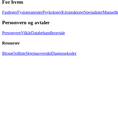
For hvem
Fastleger
Fysioterapeuter
Psykologer
Kiropraktorer
Spesialister
Manuellt
Personvern og avtaler
Personvern
Vilkår
Databehandleravtale
Ressurser
Blogg
Ordliste
Skjemaoversikt
Diagnosekoder