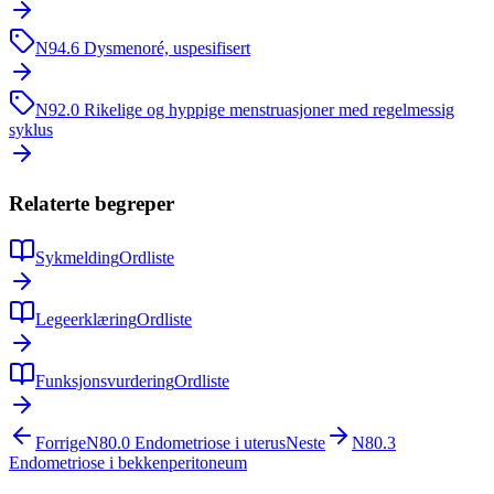
N94.6
Dysmenoré, uspesifisert
N92.0
Rikelige og hyppige menstruasjoner med regelmessig
syklus
Relaterte begreper
Sykmelding
Ordliste
Legeerklæring
Ordliste
Funksjonsvurdering
Ordliste
Forrige
N80.0
Endometriose i uterus
Neste
N80.3
Endometriose i bekkenperitoneum