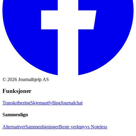
©
2026
Journalhjelp AS
Funksjoner
Transkribering
Skjemautfylling
Journalchat
Sammenlign
Alternativer
Sammenligninger
Beste verktøy
vs Noteless