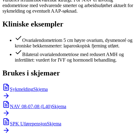
endometriose med vedvarende smerter og arbeidsuførhet aktuelt for
sykmelding og eventuelt AAP-søknad.
Kliniske eksempler
Ovarialendometriom 5 cm høyre ovarium, dysmenoré og
kroniske bekkensmerter: laparoskopisk fjerning utført.
Bilateral ovarialendometriose med redusert AMH og
infertilitet: vurdert for IVF og hormonell behandling.
Brukes i skjemaer
Sykmelding
Skjema
NAV 08-07-08 (L40)
Skjema
SPK Uførepensjon
Skjema