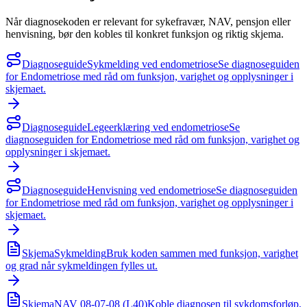
Når diagnosekoden er relevant for sykefravær, NAV, pensjon eller
henvisning, bør den kobles til konkret funksjon og riktig skjema.
Diagnoseguide
Sykmelding ved endometriose
Se diagnoseguiden
for Endometriose med råd om funksjon, varighet og opplysninger i
skjemaet.
Diagnoseguide
Legeerklæring ved endometriose
Se
diagnoseguiden for Endometriose med råd om funksjon, varighet og
opplysninger i skjemaet.
Diagnoseguide
Henvisning ved endometriose
Se diagnoseguiden
for Endometriose med råd om funksjon, varighet og opplysninger i
skjemaet.
Skjema
Sykmelding
Bruk koden sammen med funksjon, varighet
og grad når sykmeldingen fylles ut.
Skjema
NAV 08-07-08 (L40)
Koble diagnosen til sykdomsforløp,