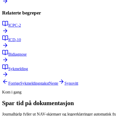
Relaterte begreper
ICPC-2
ICD-10
Bidiagnose
Sykmelding
Forrige
Sykmeldingstakst
Neste
Synovitt
Kom i gang
Spar tid på dokumentasjon
Journalhjelp fyller ut NAV-skjemaer og legeerklæringer automatisk fra