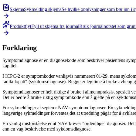
Skjema
Sykmelding skjema
Se hvilke opplysninger som bør inn i s
Produktflyt
Fyll ut skjema fra journal
Bruk journalnotatet som grunnl
Forklaring
Symptomdiagnose er en diagnosekode som beskriver pasientens symptom
kapittel.
I ICPC-2 er symptomkoder vanligvis nummerert 01-29, mens sykdom
radikulopati" (sykdomsdiagnose). Begge er legitime å bruke avhengig
Symptomdiagnoser er helt riktige å bruke i allmennpraksis, spesielt ved
Det er bedre å bruke riktig symptomkode enn å gjette på en sykdoms
For sykmeldinger aksepterer NAV symptomdiagnoser. En sykmelding me
langvarige sykmeldinger forventes det at utredning pågår for å avklar
En vanlig misforståelse er at NAV krever "ordentlige" diagnoser. D
enn en vag beskrivelse med sykdomsdiagnose.