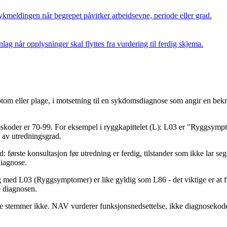
ykmeldingen når begrepet påvirker arbeidsevne, periode eller grad.
ag når opplysninger skal flyttes fra vurdering til ferdig skjema.
 eller plage, i motsetning til en sykdomsdiagnose som angir en bekreft
skoder er 70-99. For eksempel i ryggkapittelet (L): L03 er "Ryggs
 av utredningsgrad.
: første konsultasjon før utredning er ferdig, tilstander som ikke lar s
diagnose.
d L03 (Ryggsymptomer) er like gyldig som L86 - det viktige er at fu
e diagnosen.
ette stemmer ikke. NAV vurderer funksjonsnedsettelse, ikke diagnosek