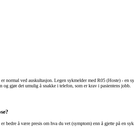
r normal ved auskultasjon. Legen sykmelder med R05 (Hoste) - en symp
n og gjør det umulig å snakke i telefon, som er krav i pasientens jobb.
ose?
t er bedre å være presis om hva du vet (symptom) enn å gjette på en s