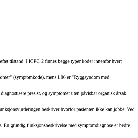
et tilstand. I ICPC-2 finnes begge typer koder innenfor hvert
ymptomer" (symptomkode), mens L86 er "Ryggsyndom med
eg diagnostisere presist, og symptomer uten påvisbar organisk årsak.
nksjonsvurderingen beskriver hvorfor pasienten ikke kan jobbe. Ved
ode. En grundig funksjonsbeskrivelse med symptomdiagnose er bedre