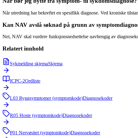
Når bør jeg bytte fra symptom- til sykdomsdiagnose?
Når utredning har bekreftet en spesifikk diagnose. Ved kroniske tilsta
Kan NAV avslå søknad på grunn av symptomdiagno
Nei, NAV skal vurdere funksjonsnedsettelse uavhengig av diagnosekode
Relatert innhold
Sykmelding skjema
Skjema
ICPC-2
Ordliste
L03 Ryggsymptomer (symptomkode)
Diagnosekoder
R05 Hoste (symptomkode)
Diagnosekoder
P01 Nervøsitet (symptomkode)
Diagnosekoder