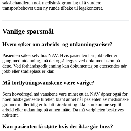
saksbehandleren nok medisinsk grunnlag til å vurdere
transportbehovet uten ny runde tilbake til legekontoret.
Vanlige spørsmål
Hvem søker om arbeids- og utdanningsreiser?
Pasienten søker selv hos NAV. Hvis pasienten har jobb eller er i
gang med utdanning, må det også legges ved dokumentasjon på
dette. Ved forhåndsgodkjenning kan dokumentasjon ettersendes når
jobb eller studieplass er klar.
Må forflytningsvanskene være varige?
Som hovedregel må vanskene vare minst ett år. NAV åpner også for
noen tidsbegrensede tilfeller, blant annet når pasienten av medisinske
grunner midlertidig er fratatt førerkort og ikke kan komme seg til
arbeid eller utdanning på annen måte. Da må varigheten beskrives
nøkternt.
Kan pasienten få støtte hvis det ikke går buss?