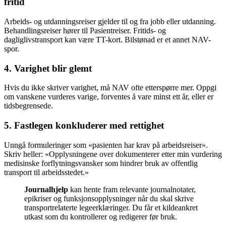
fritid
Arbeids- og utdanningsreiser gjelder til og fra jobb eller utdanning.
Behandlingsreiser hører til Pasientreiser. Fritids- og
dagliglivstransport kan være TT-kort. Bilstønad er et annet NAV-
spor.
4. Varighet blir glemt
Hvis du ikke skriver varighet, må NAV ofte etterspørre mer. Oppgi
om vanskene vurderes varige, forventes å vare minst ett år, eller er
tidsbegrensede.
5. Fastlegen konkluderer med rettighet
Unngå formuleringer som «pasienten har krav på arbeidsreiser».
Skriv heller: «Opplysningene over dokumenterer etter min vurdering
medisinske forflytningsvansker som hindrer bruk av offentlig
transport til arbeidsstedet.»
Journalhjelp
kan hente fram relevante journalnotater,
epikriser og funksjonsopplysninger når du skal skrive
transportrelaterte legeerklæringer. Du får et kildeankret
utkast som du kontrollerer og redigerer før bruk.