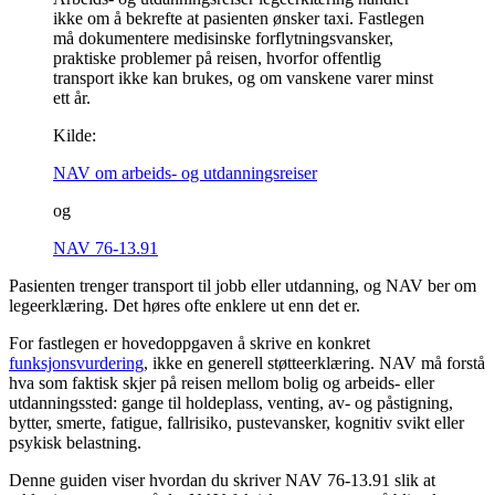
ikke om å bekrefte at pasienten ønsker taxi. Fastlegen
må dokumentere medisinske forflytningsvansker,
praktiske problemer på reisen, hvorfor offentlig
transport ikke kan brukes, og om vanskene varer minst
ett år.
Kilde:
NAV om arbeids- og utdanningsreiser
og
NAV 76-13.91
Pasienten trenger transport til jobb eller utdanning, og NAV ber om
legeerklæring. Det høres ofte enklere ut enn det er.
For fastlegen er hovedoppgaven å skrive en konkret
funksjonsvurdering
, ikke en generell støtteerklæring. NAV må forstå
hva som faktisk skjer på reisen mellom bolig og arbeids- eller
utdanningssted: gange til holdeplass, venting, av- og påstigning,
bytter, smerte, fatigue, fallrisiko, pustevansker, kognitiv svikt eller
psykisk belastning.
Denne guiden viser hvordan du skriver NAV 76-13.91 slik at