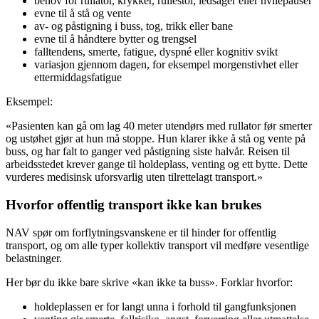
behov for rullator, krykker, rullestol, ledsager eller hvilepauser
evne til å stå og vente
av- og påstigning i buss, tog, trikk eller bane
evne til å håndtere bytter og trengsel
falltendens, smerte, fatigue, dyspné eller kognitiv svikt
variasjon gjennom dagen, for eksempel morgenstivhet eller
ettermiddagsfatigue
Eksempel:
«Pasienten kan gå om lag 40 meter utendørs med rullator før smerter
og ustøhet gjør at hun må stoppe. Hun klarer ikke å stå og vente på
buss, og har falt to ganger ved påstigning siste halvår. Reisen til
arbeidsstedet krever gange til holdeplass, venting og ett bytte. Dette
vurderes medisinsk uforsvarlig uten tilrettelagt transport.»
Hvorfor offentlig transport ikke kan brukes
NAV spør om forflytningsvanskene er til hinder for offentlig
transport, og om alle typer kollektiv transport vil medføre vesentlige
belastninger.
Her bør du ikke bare skrive «kan ikke ta buss». Forklar hvorfor:
holdeplassen er for langt unna i forhold til gangfunksjonen