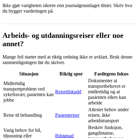
Ikke gjør varigheten sikrere enn journalgrunnlaget tilsier. Skriv hva
du bygger vurderingen på.
Arbeids- og utdanningsreiser eller noe
annet?
Mange feil starter med at riktig ordning ikke er avklart. Bruk denne
sammenligningen før du skriver.
Situasjon
Riktig spor
Fastlegens fokus
Dokumenter at
Midlertidig
transportbehovet er
transportproblem ved
Reisetilskudd
midlertidig og at
sykefravær, pasienten kan
pasienten ellers kan
jobbe
arbeide
Attester behov under
Reise til behandling
Pasientreiser
reisen, ikke
arbeidstransport
Beskriv funksjon,
Varig behov for bil,
gangdistanse,
tilpasning eller
Bilstønad