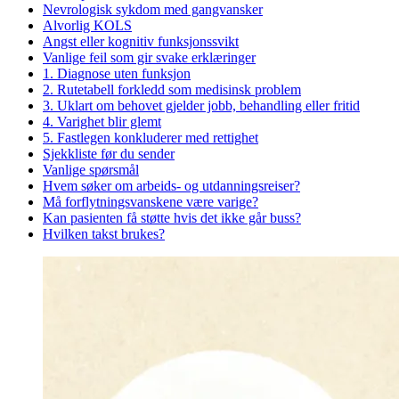
Nevrologisk sykdom med gangvansker
Alvorlig KOLS
Angst eller kognitiv funksjonssvikt
Vanlige feil som gir svake erklæringer
1. Diagnose uten funksjon
2. Rutetabell forkledd som medisinsk problem
3. Uklart om behovet gjelder jobb, behandling eller fritid
4. Varighet blir glemt
5. Fastlegen konkluderer med rettighet
Sjekkliste før du sender
Vanlige spørsmål
Hvem søker om arbeids- og utdanningsreiser?
Må forflytningsvanskene være varige?
Kan pasienten få støtte hvis det ikke går buss?
Hvilken takst brukes?