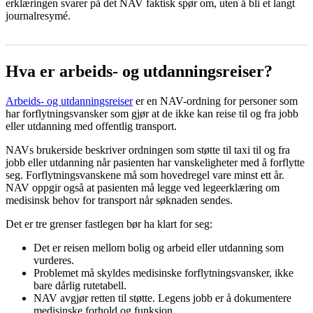
erklæringen svarer på det NAV faktisk spør om, uten å bli et langt
journalresymé.
Hva er arbeids- og utdanningsreiser?
Arbeids- og utdanningsreiser
er en NAV-ordning for personer som
har forflytningsvansker som gjør at de ikke kan reise til og fra jobb
eller utdanning med offentlig transport.
NAVs brukerside beskriver ordningen som støtte til taxi til og fra
jobb eller utdanning når pasienten har vanskeligheter med å forflytte
seg. Forflytningsvanskene må som hovedregel vare minst ett år.
NAV oppgir også at pasienten må legge ved legeerklæring om
medisinsk behov for transport når søknaden sendes.
Det er tre grenser fastlegen bør ha klart for seg:
Det er reisen mellom bolig og arbeid eller utdanning som
vurderes.
Problemet må skyldes medisinske forflytningsvansker, ikke
bare dårlig rutetabell.
NAV avgjør retten til støtte. Legens jobb er å dokumentere
medisinske forhold og funksjon.