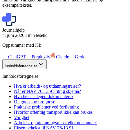
eksempeltekster.
Journalhjelp
4. juni 2026
8 min lesetid
Oppsummer med KI:
ChatGPT
Perplexity
Claude
Grok
Innholdsfortegnelse
Innholdsfortegnelse
Hva er arbeids- og utdanningsreiser?
Når er NAV 76-13.91 riktig skjema?
Hva bør fastlegen dokumentere?
Diagnose og prognose
Praktiske problemer ved forflytning
Hvorfor offentlig transport ikke kan brukes
Varighet
Arbeids- og utdanningsreiser eller noe annet?
Eksempeltekst til NAV 76-13.91