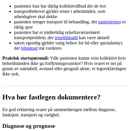
pasienten kun har dårlig kollektivtilbud der de bor
transportbehovet gjelder reiser i arbeidstiden, som
arbeidsgiver skal dekke
pasienten trenger transport til behandling, der
pasientreiser
er
riktig spor
pasienten har et midlertidig sykefraværsrelatert
transportproblem, der
reisetilskudd
kan være aktuelt
saken egentlig gjelder varig behov for bil eller spesialutstyr,
der
bilstønad
må vurderes
Praktisk startspørsmål:
Ville pasienten kunne reist kollektivt hvis
helsetilstanden ikke ga forflytningsvansker? Hvis svaret er nei på
grunn av rutetabell, avstand eller geografi alene, er legeerklæringen
ikke nok.
Hva bør fastlegen dokumentere?
En god erklæring svarer på sammenhengen mellom diagnose,
funksjon, transport og varighet.
Diagnose og prognose