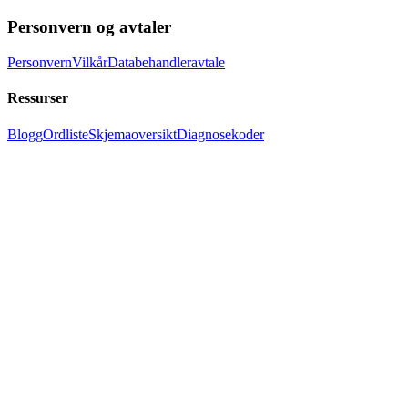
Personvern og avtaler
Personvern
Vilkår
Databehandleravtale
Ressurser
Blogg
Ordliste
Skjemaoversikt
Diagnosekoder