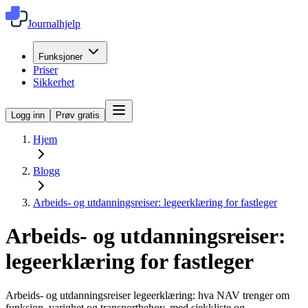
Journalhjelp
Funksjoner
Priser
Sikkerhet
Logg inn
Prøv gratis
Hjem
Blogg
Arbeids- og utdanningsreiser: legeerklæring for fastleger
Arbeids- og utdanningsreiser:
legeerklæring for fastleger
Arbeids- og utdanningsreiser legeerklæring: hva NAV trenger om
funksjon, varighet og transportbehov, med sjekkliste og