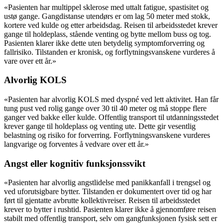
«Pasienten har multippel sklerose med uttalt fatigue, spastisitet og
ustø gange. Gangdistanse utendørs er om lag 50 meter med stokk,
kortere ved kulde og etter arbeidsdag. Reisen til arbeidsstedet krever
gange til holdeplass, stående venting og bytte mellom buss og tog.
Pasienten klarer ikke dette uten betydelig symptomforverring og
fallrisiko. Tilstanden er kronisk, og forflytningsvanskene vurderes å
vare over ett år.»
Alvorlig KOLS
«Pasienten har alvorlig KOLS med dyspné ved lett aktivitet. Han får
tung pust ved rolig gange over 30 til 40 meter og må stoppe flere
ganger ved bakke eller kulde. Offentlig transport til utdanningsstedet
krever gange til holdeplass og venting ute. Dette gir vesentlig
belastning og risiko for forverring. Forflytningsvanskene vurderes
langvarige og forventes å vedvare over ett år.»
Angst eller kognitiv funksjonssvikt
«Pasienten har alvorlig angstlidelse med panikkanfall i trengsel og
ved uforutsigbare bytter. Tilstanden er dokumentert over tid og har
ført til gjentatte avbrutte kollektivreiser. Reisen til arbeidsstedet
krever to bytter i rushtid. Pasienten klarer ikke å gjennomføre reisen
stabilt med offentlig transport, selv om gangfunksjonen fysisk sett er