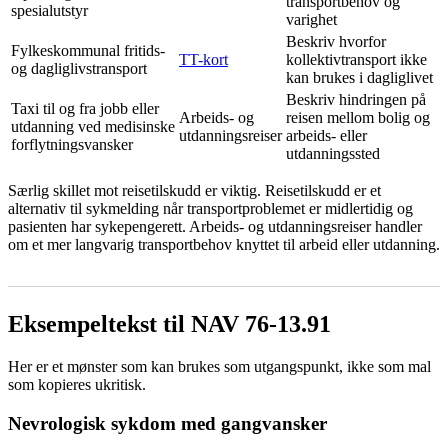
transportbehov og
spesialutstyr
varighet
Beskriv hvorfor
Fylkeskommunal fritids-
TT-kort
kollektivtransport ikke
og dagliglivstransport
kan brukes i dagliglivet
Beskriv hindringen på
Taxi til og fra jobb eller
Arbeids- og
reisen mellom bolig og
utdanning ved medisinske
utdanningsreiser
arbeids- eller
forflytningsvansker
utdanningssted
Særlig skillet mot reisetilskudd er viktig. Reisetilskudd er et
alternativ til sykmelding når transportproblemet er midlertidig og
pasienten har sykepengerett. Arbeids- og utdanningsreiser handler
om et mer langvarig transportbehov knyttet til arbeid eller utdanning.
Eksempeltekst til NAV 76-13.91
Her er et mønster som kan brukes som utgangspunkt, ikke som mal
som kopieres ukritisk.
Nevrologisk sykdom med gangvansker