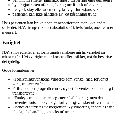
venting gir smerte, fallrisiko, angst, forverring eller utmattelse
bytter gjør reisen uforutsigbar og medisinsk uforsvarlig
trengsel, støy eller orienteringskrav gir funksjonssvikt
pasienten kan ikke håndtere av- og påstigning trygt
Hvis pasienten kan bruke noen transportformer, men ikke andre,
skriv det. NAV trenger ikke et absolutt språk hvis funksjonen er mer
nyansert.
Varighet
NAVs hovedregel er at forflytningsvanskene må ha varighet på
minst ett år. Hvis varigheten er kortere eller usikker, må du beskrive
det tydelig.
Gode formuleringer:
«Forflytningsvanskene vurderes som varige, med forventet
varighet over ett år.»
«Tilstanden er progredierende, og det forventes ikke bedring i
transportevne.»
«Funksjonen kan bedre seg etter rehabilitering, men det
forventes fortsatt betydelige forflytningsvansker utover ett år.»
«Behovet vurderes tidsbegrenset. Ny vurdering anbefales etter
planlagt behandling om seks måneder.»