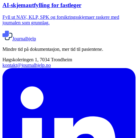
AI-skjemautfylling for fastleger
Fyll ut NAV, KLP, SPK og forsikringsskjemaer raskere med
journalen som grunnlag.
Journalhjelp
Mindre tid på dokumentasjon, mer tid til pasientene.
Høgskoleringen 1, 7034 Trondheim
kontakt@journalhjelp.no