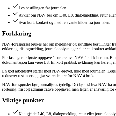
Les bestillingen før journalen.
Avklar om NAV ber om L40, L8, dialogmelding, retur eller 
Svar kort, konkret og med relevante kilder fra journalen.
Forklaring
NAV-forespørsel brukes her om meldinger og skriftlige bestillinger fra
erklæring, dialogmelding, journalopplysninger eller en konkret avkla
For fastleger er første oppgave å sortere hva NAV faktisk ber om. En sk
dokumentasjon kan være L8. En kort praktisk avklaring kan høre hje
En god arbeidsflyt starter med NAV-brevet, ikke med journalen. Legen 
reduserer restanser og gjør svaret lettere for NAV å bruke.
NAV-forespørsler bør journalføres tydelig. Det bør stå hva NAV ba om,
sortering, frist og administrative oppgaver, men legen er ansvarlig fo
Viktige punkter
Kan gjelde L40, L8, dialogmelding, retur eller journaloppl