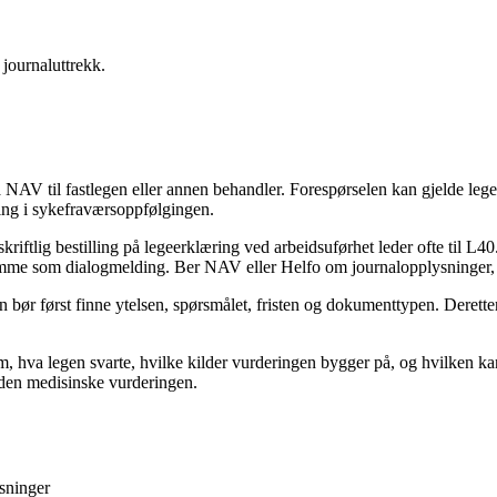
journaluttrekk.
 NAV til fastlegen eller annen behandler. Forespørselen kan gjelde legee
ring i sykefraværsoppfølgingen.
riftlig bestilling på legeerklæring ved arbeidsuførhet leder ofte til L4
mme som dialogmelding. Ber NAV eller Helfo om journalopplysninger, m
bør først finne ytelsen, spørsmålet, fristen og dokumenttypen. Deretter
 hva legen svarte, hvilke kilder vurderingen bygger på, og hvilken kan
r den medisinske vurderingen.
ysninger