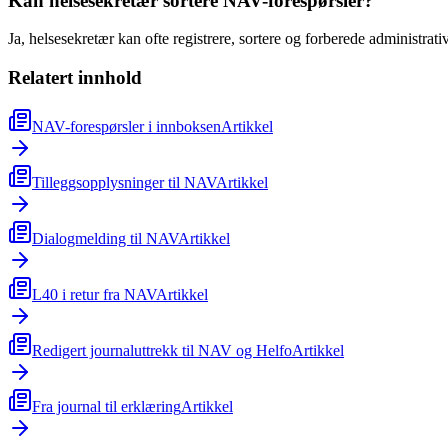
Kan helsesekretær sortere NAV-forespørsler?
Ja, helsesekretær kan ofte registrere, sortere og forberede administr
Relatert innhold
NAV-forespørsler i innboksen
Artikkel
Tilleggsopplysninger til NAV
Artikkel
Dialogmelding til NAV
Artikkel
L40 i retur fra NAV
Artikkel
Redigert journaluttrekk til NAV og Helfo
Artikkel
Fra journal til erklæring
Artikkel