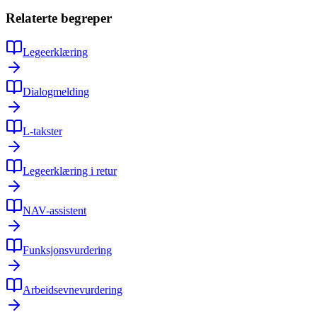
Relaterte begreper
Legeerklæring
Dialogmelding
L-takster
Legeerklæring i retur
NAV-assistent
Funksjonsvurdering
Arbeidsevnevurdering