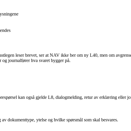
lysningene
sendes
stlegen leser brevet, ser at NAV ikke ber om ny L40, men om avgrense
r og journalfører hva svaret bygger på.
respørsel kan også gjelde L8, dialogmelding, retur av erklæring eller j
ng av dokumenttype, ytelse og hvilke spørsmål som skal besvares.